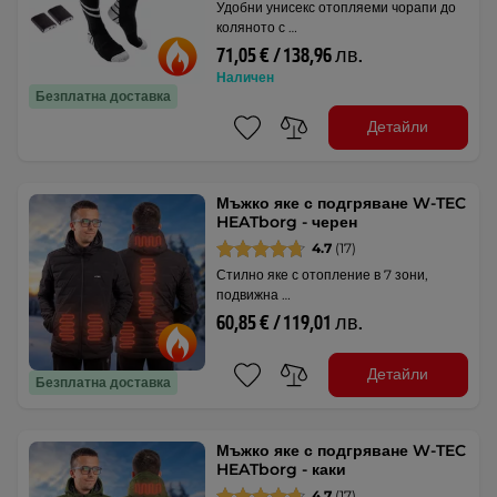
Удобни унисекс отопляеми чорапи до
коляното с …
71,05 € / 138,96 лв.
Наличен
Безплатна доставка
Детайли
Мъжко яке с подгряване W-TEC
HEATborg - черен
4.7
(17)
Стилно яке с отопление в 7 зони,
подвижна …
60,85 € / 119,01 лв.
Детайли
Безплатна доставка
Мъжко яке с подгряване W-TEC
HEATborg - каки
4.7
(17)