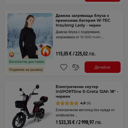
Дамска загряваща блуза с
преносима батерия W-TEC
Insulong Lady - черен
Дамска блуза с подгряване,
захранвана от 10 000 mAh …
115,05 € / 225,02 лв.
Безплатна доставка
Детайли
Подмяна на размер
Електрически скутер
inSPORTline E-Greta 12Ah 18" -
червен
4.9
(6)
Електрически мотопед без нужда от
шофьорска …
1 533,35 € / 2 998,97 лв.