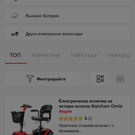
Външни батерии
Други електронни аксесоари
ТОП
Най-евтини
Най-скъпи
Най-прода
Филтрирайте
Електрическа количка на
четири колела Baichen Omis
Акция
5
(3)
Практична сгъваема количка с 4
безкамерни …