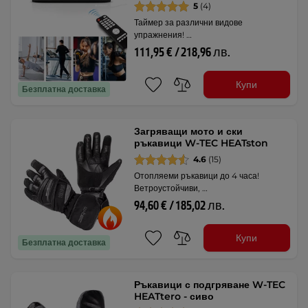
5
(4)
Таймер за различни видове
упражнения! …
111,95 € / 218,96 лв.
Купи
Безплатна доставка
Загряващи мото и ски
ръкавици W-TEC HEATston
4.6
(15)
Отопляеми ръкавици до 4 часа!
Ветроустойчиви, …
94,60 € / 185,02 лв.
Купи
Безплатна доставка
Ръкавици с подгряване W-TEC
HEATtero - сиво