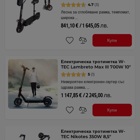
4.7
(3)
Лесна за сглобяване рамка, темпомат,
широка …
841,10 € / 1 645,05 лв.
Купи
Електрическа тротинетка W-
TEC Lambreto Max III 700W 10"
5
(1)
Невероятен електронен скутер със
здрава рамка, …
1 147,85 € / 2 245,00 лв.
Купи
Електрическа тротинетка W-
TEC Nikotes 350W 8,5"