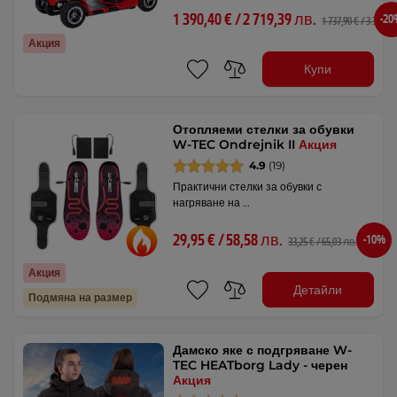
1 390,40 € / 2 719,39 лв.
-2
1 737,90 € / 3 399,04
Акция
Купи
Отопляеми стелки за обувки
W-TEC Ondrejnik II
Акция
4.9
(19)
Практични стелки за обувки с
нагряване на …
29,95 € / 58,58 лв.
-10%
33,25 € / 65,03 лв.
Акция
Детайли
Подмяна на размер
Дамско яке с подгряване W-
TEC HEATborg Lady - черен
Акция