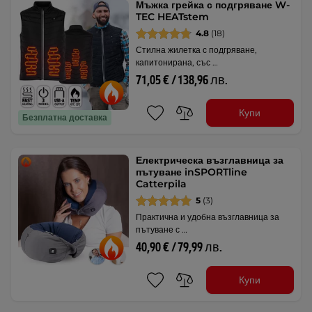
Мъжка грейка с подгряване W-
TEC HEATstem
4.8
(18)
Стилна жилетка с подгряване,
капитонирана, със …
71,05 € / 138,96 лв.
Купи
Безплатна доставка
Електрическа възглавница за
пътуване inSPORTline
Catterpila
5
(3)
Практична и удобна възглавница за
пътуване с …
40,90 € / 79,99 лв.
Купи