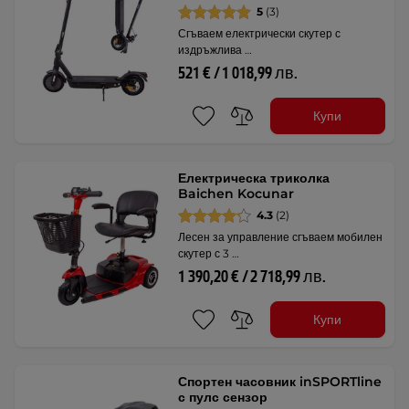
5
(3)
Сгъваем електрически скутер с
издръжлива …
521 € / 1 018,99 лв.
Купи
Електрическа триколка
Baichen Kocunar
4.3
(2)
Лесен за управление сгъваем мобилен
скутер с 3 …
1 390,20 € / 2 718,99 лв.
Купи
Спортен часовник inSPORTline
с пулс сензор