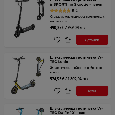
Електрическа тротинетка
inSPORTline Skootie - черен
5
(2)
Сгъваема електрическа тротинетка с
мощност от …
490,35 € / 959,04 лв.
Детайли
Електрическа тротинетка W-
TEC Lonix
Здрав скутер, с който ще избегнете
всички …
924,95 € / 1 809,04 лв.
Купи
Електрическа тротинетка W-
TEC Dalfin 10" - син