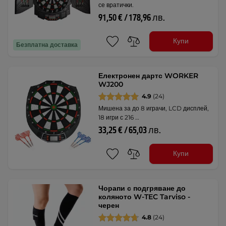
се вратички.
91,50 € / 178,96 лв.
Купи
Безплатна доставка
Електронен дартс WORKER
WJ200
4.9
(24)
Мишена за до 8 играчи, LCD дисплей,
18 игри с 216 …
33,25 € / 65,03 лв.
Купи
Чорапи с подгряване до
коляното W-TEC Tarviso -
черен
4.8
(24)