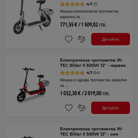
4.7
(5)
Мощна електрическа тротинетка,
идеална за …
771,55 € / 1 509,02 лв.
Детайли
Електрическа тротинетка W-
TEC Billar II 500W 12" - червен
4.7
(54)
Мощна и здрава тротинетка, идеална
за …
1 032,30 € / 2 019,00 лв.
Детайли
Електрическа тротинетка W-
TEC Billar II 500W 12" - син