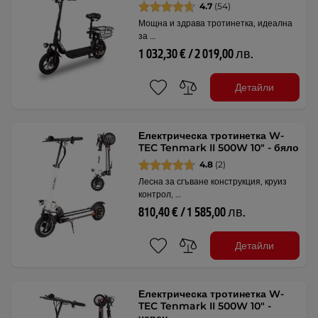
4.7
(54)
Мощна и здрава тротинетка, идеална
за …
1 032,30 € / 2 019,00 лв.
Детайли
Електрическа тротинетка W-
TEC Tenmark II 500W 10" - бяло
4.8
(2)
Лесна за сгъване конструкция, круиз
контрол, …
810,40 € / 1 585,00 лв.
Детайли
Електрическа тротинетка W-
TEC Tenmark II 500W 10" -