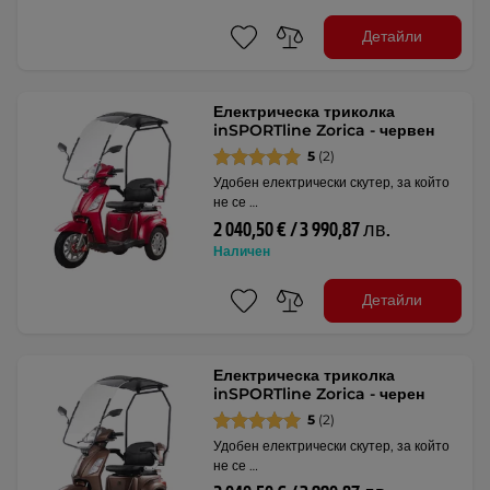
Детайли
Електрическа триколка
inSPORTline Zorica - червен
5
(2)
Удобен електрически скутер, за който
не се …
2 040,50 € / 3 990,87 лв.
Наличен
Детайли
Електрическа триколка
inSPORTline Zorica - черен
5
(2)
Удобен електрически скутер, за който
не се …