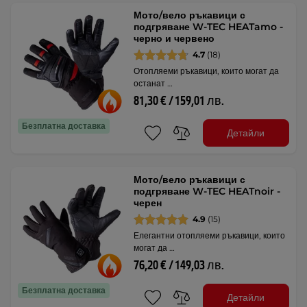
Мото/вело ръкавици с
подгряване W-TEC HEATamo -
черно и червено
4.7
(18)
Отопляеми ръкавици, които могат да
останат …
81,30 € / 159,01 лв.
Безплатна доставка
Детайли
Мото/вело ръкавици с
подгряване W-TEC HEATnoir -
черен
4.9
(15)
Елегантни отопляеми ръкавици, които
могат да …
76,20 € / 149,03 лв.
Безплатна доставка
Детайли