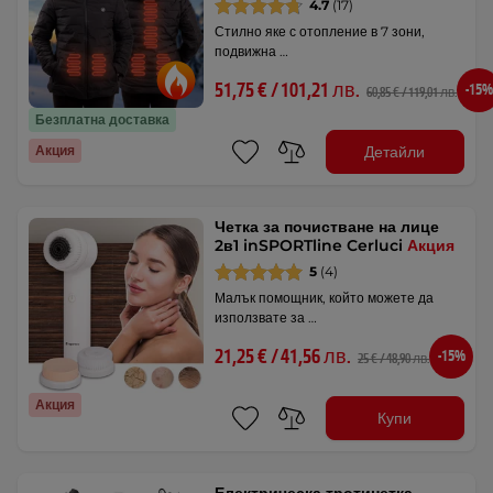
4.7
(17)
Стилно яке с отопление в 7 зони,
подвижна …
51,75 € / 101,21 лв.
-15%
60,85 € / 119,01 лв.
Безплатна доставка
Детайли
Акция
Четка за почистване на лице
2в1 inSPORTline Cerluci
Акция
5
(4)
Малък помощник, който можете да
използвате за …
21,25 € / 41,56 лв.
-15%
25 € / 48,90 лв.
Акция
Купи