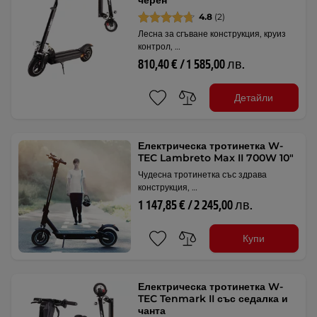
черен
4.8
(2)
Лесна за сгъване конструкция, круиз
контрол, …
810,40 € / 1 585,00 лв.
Детайли
Електрическа тротинетка W-
TEC Lambreto Max II 700W 10"
Чудесна тротинетка със здрава
конструкция, …
1 147,85 € / 2 245,00 лв.
Купи
Електрическа тротинетка W-
TEC Tenmark II със седалка и
чанта