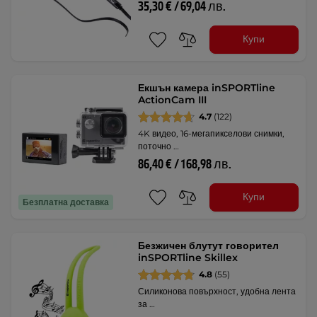
35,30 € / 69,04 лв.
Купи
Екшън камера inSPORTline
ActionCam III
4.7
(122)
4K видео, 16-мегапикселови снимки,
поточно …
86,40 € / 168,98 лв.
Купи
Безплатна доставка
Безжичен блутут говорител
inSPORTline Skillex
4.8
(55)
Силиконова повърхност, удобна лента
за …