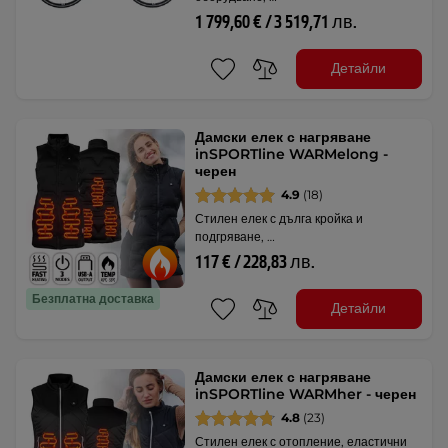
1 799,60 € / 3 519,71 лв.
Детайли
Дамски елек с нагряване
inSPORTline WARMelong -
черен
4.9
(18)
Стилен елек с дълга кройка и
подгряване, …
117 € / 228,83 лв.
Безплатна доставка
Детайли
Дамски елек с нагряване
inSPORTline WARMher - черен
4.8
(23)
Стилен елек с отопление, еластични