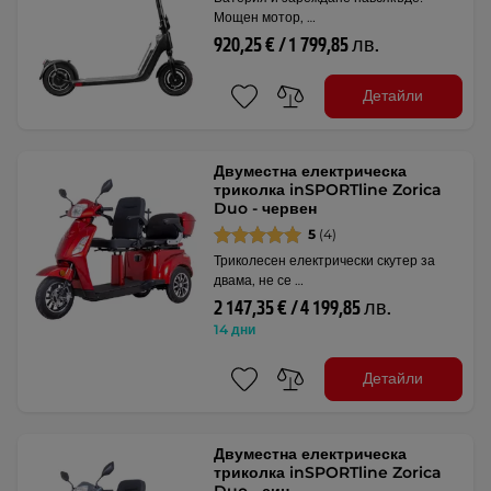
Мощен мотор, …
920,25 € / 1 799,85 лв.
Детайли
Двуместна електрическа
триколка inSPORTline Zorica
Duo - червен
5
(4)
Триколесен електрически скутер за
двама, не се …
2 147,35 € / 4 199,85 лв.
14 дни
Детайли
Двуместна електрическа
триколка inSPORTline Zorica
Duo - син