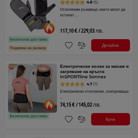
4.8
(5)
Отопляеми ръкавици, които могат да
останат …
117,10 € / 229,03 лв.
Безплатна доставка
Детайли
Подмяна на размер
Електрически колан за масаж и
загряване на кръста
inSPORTline Sonnex
4.7
(7)
Електрическо отопление, осигуряващо
…
74,15 € / 145,02 лв.
Безплатна доставка
Купи