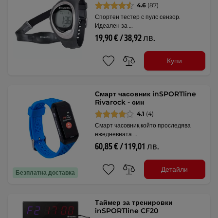
4.6
(87)
Спортен тестер с пулс сензор.
Идеален за …
19,90 € / 38,92 лв.
Купи
Смарт часовник inSPORTline
Rivarock - син
4.1
(4)
Смарт часовник,който проследява
ежедневната …
60,85 € / 119,01 лв.
Детайли
Безплатна доставка
Таймер за тренировки
inSPORTline CF20