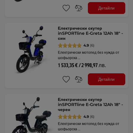
Детайли
Електрически скутер
inSPORTline E-Greta 12Ah 18" -
син
4.9
(6)
Електрически мотопед без нужда от
шофьорска …
1 533,35 € / 2 998,97 лв.
Детайли
Електрически скутер
inSPORTline E-Greta 12Ah 18" -
черен
4.9
(6)
Електрически мотопед без нужда от
шофьорска …