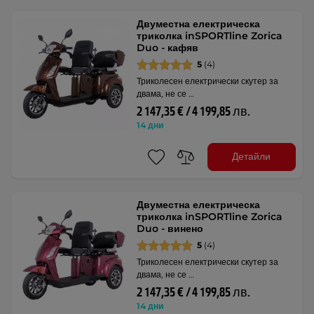
Двуместна електрическа
триколка inSPORTline Zorica
Duo - кафяв
5
(4)
Триколесен електрически скутер за
двама, не се …
2 147,35 € / 4 199,85 лв.
14 дни
Детайли
Двуместна електрическа
триколка inSPORTline Zorica
Duo - винено
5
(4)
Триколесен електрически скутер за
двама, не се …
2 147,35 € / 4 199,85 лв.
14 дни