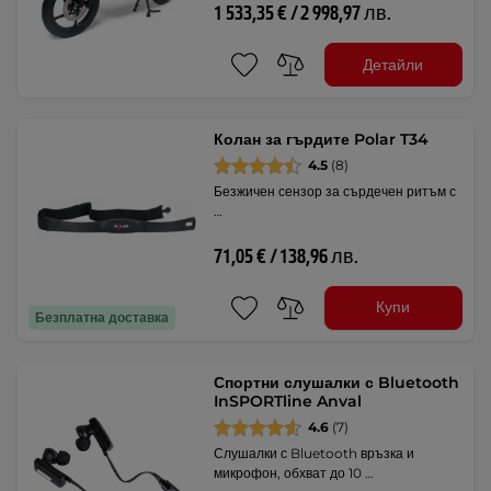
1 533,35 € / 2 998,97 лв.
Детайли
Колан за гърдите Polar T34
4.5
(8)
Безжичен сензор за сърдечен ритъм с
…
71,05 € / 138,96 лв.
Купи
Безплатна доставка
Спортни слушалки с Bluetooth
InSPORTline Anval
4.6
(7)
Слушалки с Bluetooth връзка и
микрофон, обхват до 10 …