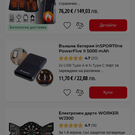
странични …
76,20 € / 149,03 лв.
Детайли
Безплатна доставка
Външна батерия inSPORTline
PowerFive II 5000 mAh
4.7
(20)
2x USB Type A и 1x Type C порт за
зареждане на различни …
11,70 € / 22,88 лв.
Купи
Електронен дартс WORKER
WJ300
4.7
(16)
За 1-8 играча, със защитни затварящи