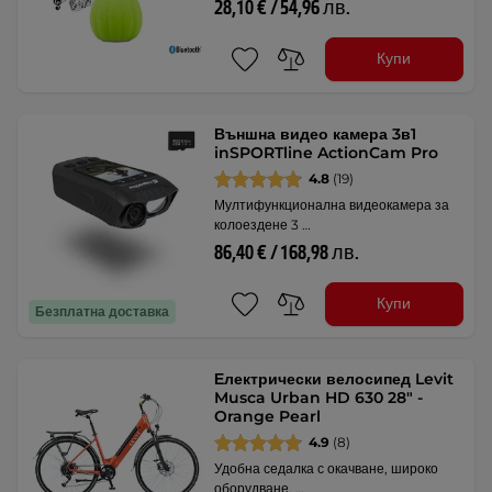
28,10 € / 54,96 лв.
Купи
Външна видео камера 3в1
inSPORTline ActionCam Pro
4.8
(19)
Мултифункционална видеокамера за
колоездене 3 …
86,40 € / 168,98 лв.
Купи
Безплатна доставка
Електрически велосипед Levit
Musca Urban HD 630 28" -
Orange Pearl
4.9
(8)
Удобна седалка с окачване, широко
оборудване, …