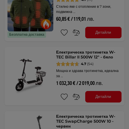
Стилно яке с отопление в 7 зони,
подвижна …
60,85 € / 119,01 лв.
Детайли
Безплатна доставка
Електрическа тротинетка W-
TEC Billar II 500W 12" - бяло
4.7
(54)
Мощна и здрава тротинетка, идеална
за …
1 032,30 € / 2 019,00 лв.
Детайли
Електрическа тротинетка W-
TEC SwapCharge 500W 10 -
червен