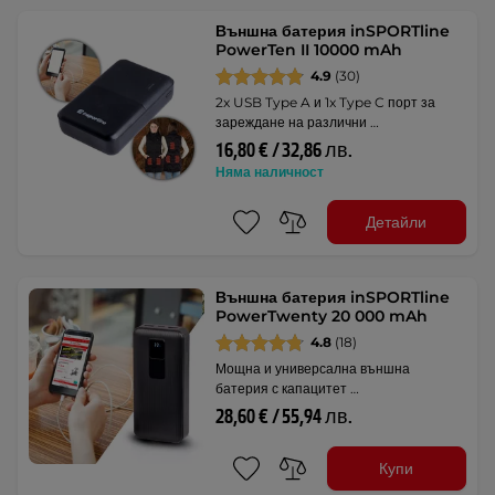
Външна батерия inSPORTline
PowerTen II 10000 mAh
4.9
(30)
2x USB Type A и 1x Type C порт за
зареждане на различни …
16,80 € / 32,86 лв.
Няма наличност
Детайли
Външна батерия inSPORTline
PowerTwenty 20 000 mAh
4.8
(18)
Мощна и универсална външна
батерия с капацитет …
28,60 € / 55,94 лв.
Купи