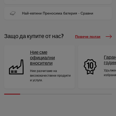
Най-евтини Преносима батерия - Сравни
Защо да купите от нас?
Повече ползи
Ние сме
Гаран
официални
годи
вносители
Удължен
Ние разчитаме на
избрани
висококачествени продукти
и услуги.