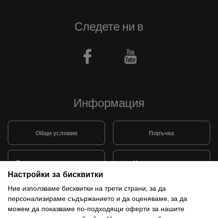
Следете ни в
Facebook
Youtube
Информация
Общи условия
Поръчка
Видове и цена за транспорт
Начини на плащане
Настройки за бисквитки
Ние използваме бисквитки на трети страни, за да
Система за лоялни клиенти
Монтаж и поддръжка
персонализираме съдържанието и да оценяваме, за да
можем да показваме по-подходящи оферти за нашите