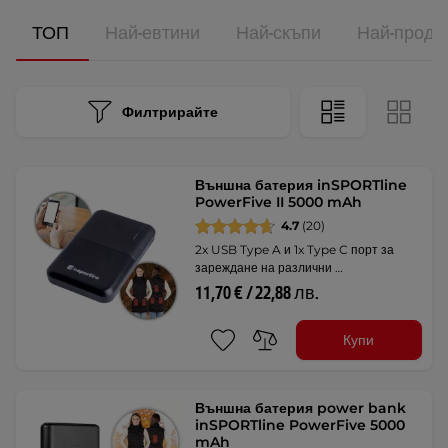
ТОП
Най-евтини
Най-скъпи
Най-прода
Филтрирайте
Външна батерия inSPORTline
PowerFive II 5000 mAh
4.7
(20)
2x USB Type A и 1x Type C порт за
зареждане на различни …
11,70 € / 22,88 лв.
Купи
Външна батерия power bank
inSPORTline PowerFive 5000
mAh