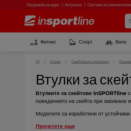
Продажба на едро
Актуално
Система за лоялни клие
Фитнес
Спорт
Вело
Спорт
Скейтборд и лонгборд
Пениб
Втулки за скей
Втулките за скейтове inSPORTline
с
поведението на скейта при завиване и
Моделите са изработени от устойчиви 
Прочетете още