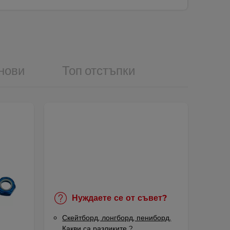
нови
Топ отстъпки
Нуждаете се от съвет?
Скейтборд, лонгборд, пениборд.
Какви са разликите ?