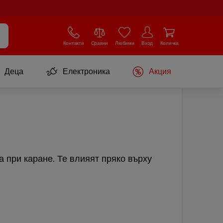
Контакти
Сравни
Любими
Вход
Количка
Деца
Електроника
Акция
 при каране. Те влияят пряко върху