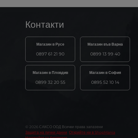
Контакти
Магазин в Русе
Магазин във Варна
0897 61 21 90
0899 13 99 40
Магазин в Пловдив
Магазин в София
0899 32 20 55
0895 52 10 14
© 2026 САКСО ООД Всички права запазени
Защита на лични данни
Открийте ни в ShopMania
Настройки за бисквитки