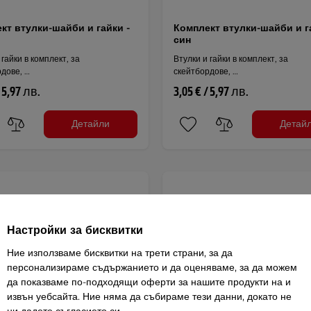
кт втулки-шайби и гайки -
Комплект втулки-шайби и г
син
 гайки в комплект, за
Втулки и гайки в комплект, за
дове, …
скейтбордове, …
/ 5,97 лв.
3,05 € / 5,97 лв.
Детайли
Детай
Настройки за бисквитки
Ние използваме бисквитки на трети страни, за да
персонализираме съдържанието и да оценяваме, за да можем
да показваме по-подходящи оферти за нашите продукти на и
извън уебсайта. Ние няма да събираме тези данни, докато не