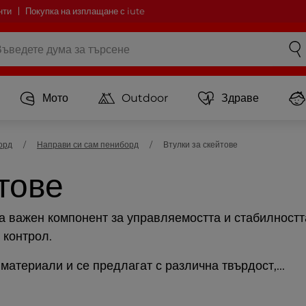
нти
Покупка на изплащане с iute
Мото
Outdoor
Здраве
орд
Направи си сам пениборд
Втулки за скейтове
тове
а важен компонент за управляемостта и стабилността
 контрол.
материали и се предлагат с различна твърдост,...