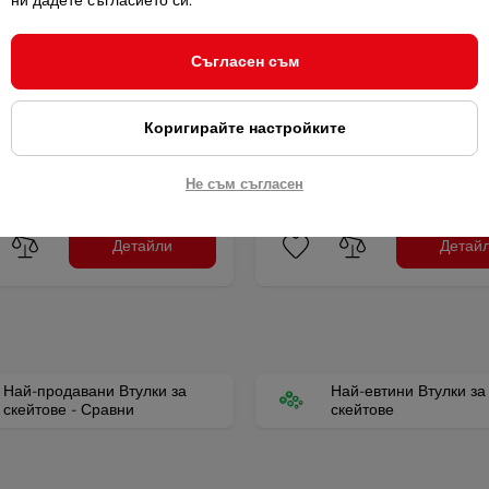
ни дадете съгласието си.
Съгласен съм
кт втулки-шайби и гайки -
Комплект втулки-шайби и г
виолетов
Коригирайте настройките
 гайки в комплект, за
Втулки и гайки в комплект, за
дове, …
скейтбордове, …
Не съм съгласен
/ 5,97 лв.
3,05 € / 5,97 лв.
Детайли
Детай
Най-продавани Втулки за
Най-евтини Втулки за
скейтове - Сравни
скейтове