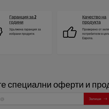
Гаранция за 2
Качество на
години
продукта
Удължена гаранция за
Проверено от хил
избрани продукти.
потребители в цял
Европа.
е специални оферти и прод
Запиши