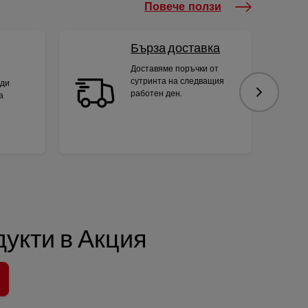
Повече ползи
Бърза доставка
Доставяме поръчки от
сутринта на следващия
яди
работен ден.
а
Следваща
укти в Акция