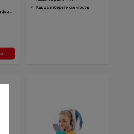
Как да изберете скейтборд
айки -
ли