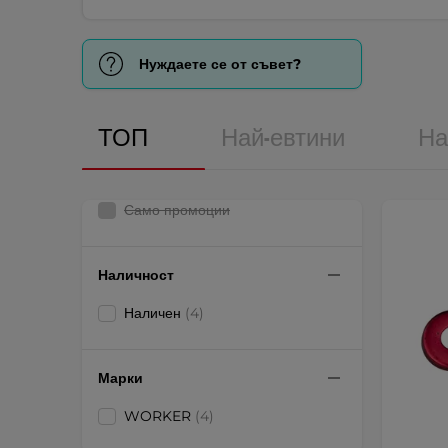
Нуждаете се от съвет?
ТОП
Най-евтини
На
Само промоции
Наличност
Наличен
(4)
Марки
WORKER
(4)