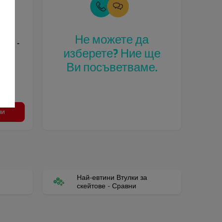
Не можете да
айки -
изберете? Ние ще
Ви посъветваме.
ли
Най-евтини Втулки за
скейтове - Сравни