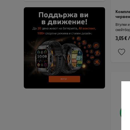
Компле
червен
Втулки и
скейтбор
3,05 € 