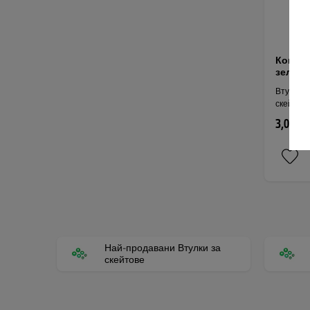
Компле
зелен
Втулки и
скейтбор
3,05 € 
Най-продавани Втулки за
скейтове