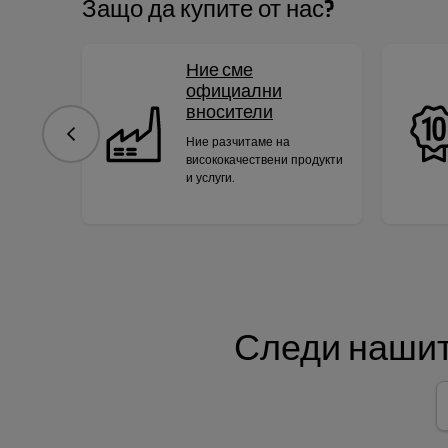
Защо да купите от нас?
Ние сме
официални
вносители
Предишна
Ние разчитаме на
висококачествени продукти
и услуги.
Следи нашит