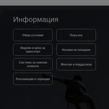
Информация
Общи условия
Поръчка
Видове и цена за
Начини на плащане
транспорт
Система за лоялни
Монтаж и поддръжка
клиенти
Рекламации и гаранция