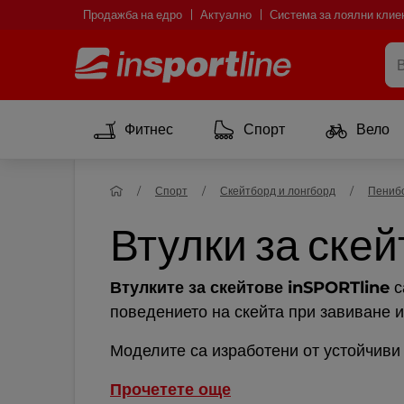
Продажба на едро
Актуално
Система за лоялни клие
Фитнес
Спорт
Вело
Спорт
Скейтборд и лонгборд
Пениб
Втулки за скей
Втулките за скейтове inSPORTline
с
поведението на скейта при завиване и
Моделите са изработени от устойчиви 
Прочетете още