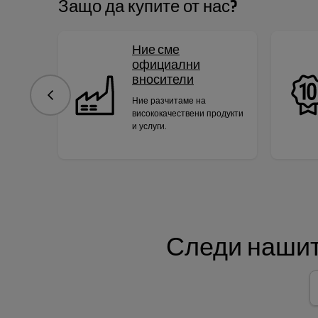
Защо да купите от нас?
Ние сме
официални
вносители
Предишна
Ние разчитаме на
висококачествени продукти
и услуги.
Следи нашит