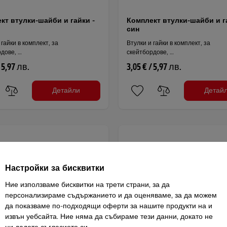
кт втулки-шайби и гайки -
Комплект втулки-шайби и г
син
 гайки в комплект, за
Втулки и гайки в комплект, за
дове, …
скейтбордове, …
/ 5,97 лв.
3,05 € / 5,97 лв.
Детайли
Детай
Настройки за бисквитки
Ние използваме бисквитки на трети страни, за да
персонализираме съдържанието и да оценяваме, за да можем
да показваме по-подходящи оферти за нашите продукти на и
извън уебсайта. Ние няма да събираме тези данни, докато не