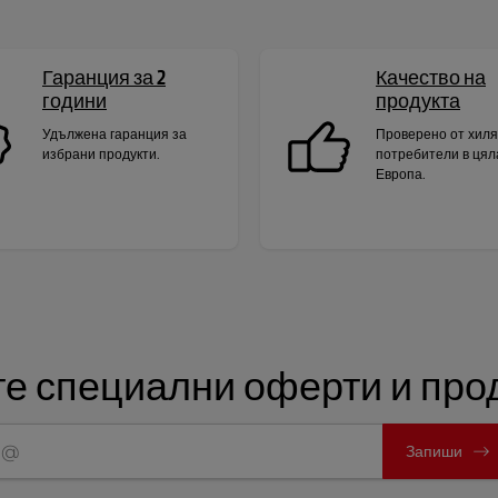
Гаранция за 2
Качество на
години
продукта
Удължена гаранция за
Проверено от хил
избрани продукти.
потребители в цял
Европа.
е специални оферти и прод
Запиши