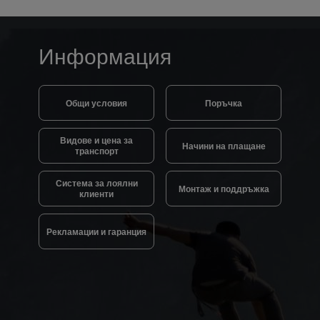
Информация
Общи условия
Поръчка
Видове и цена за
Начини на плащане
транспорт
Система за лоялни
Монтаж и поддръжка
клиенти
Рекламации и гаранция