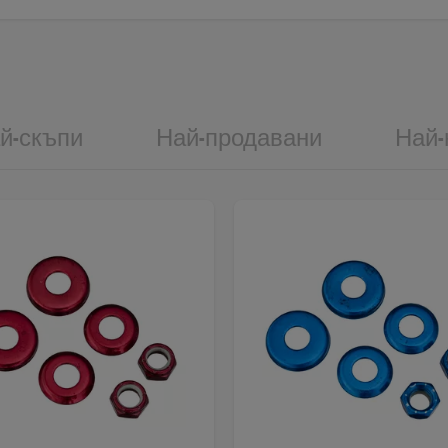
й-скъпи
Най-продавани
Най-