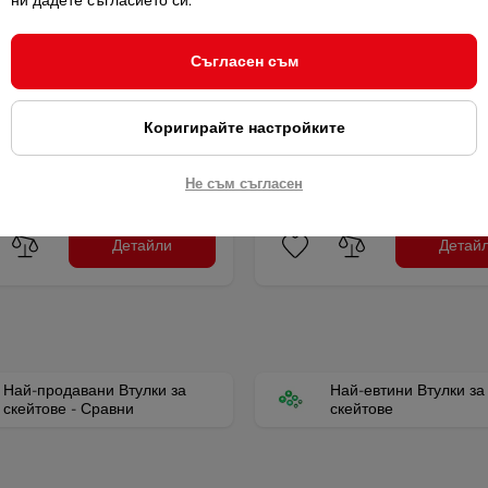
ни дадете съгласието си.
Съгласен съм
кт втулки-шайби и гайки -
Комплект втулки-шайби и г
виолетов
Коригирайте настройките
 гайки в комплект, за
Втулки и гайки в комплект, за
дове, …
скейтбордове, …
Не съм съгласен
/ 5,97 лв.
3,05 € / 5,97 лв.
Детайли
Детай
Най-продавани Втулки за
Най-евтини Втулки за
скейтове - Сравни
скейтове