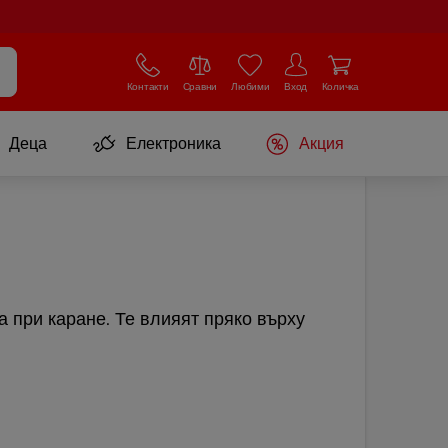
Контакти
Сравни
Любими
Вход
Количка
Деца
Електроника
Акция
 при каране. Те влияят пряко върху