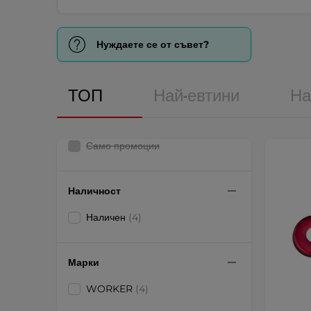
Нуждаете се от съвет?
ТОП
Най-евтини
На
Само промоции
Наличност
Наличен
(4)
Марки
WORKER
(4)