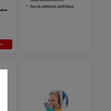
Как да изберете скейтборд
айки -
ли