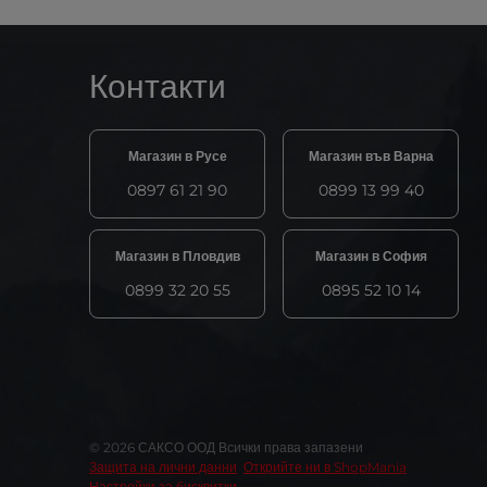
Контакти
Магазин в Русе
Магазин във Варна
0897 61 21 90
0899 13 99 40
Магазин в Пловдив
Магазин в София
0899 32 20 55
0895 52 10 14
© 2026 САКСО ООД Всички права запазени
Защита на лични данни
Открийте ни в ShopMania
Настройки за бисквитки