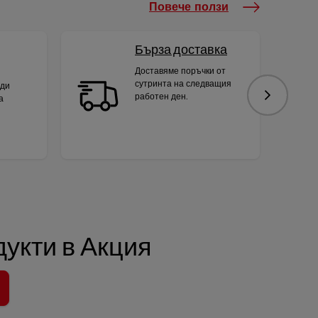
Повече ползи
Бърза доставка
Доставяме поръчки от
сутринта на следващия
яди
работен ден.
а
Следваща
укти в Акция