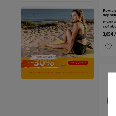
Компле
червен
Втулки и
скейтбор
3,05 € 