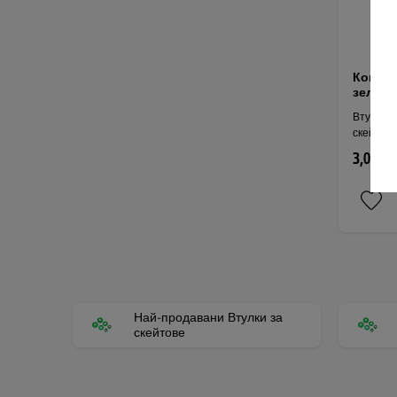
Компле
зелен
Втулки и
скейтбор
3,05 € 
Най-продавани Втулки за
скейтове