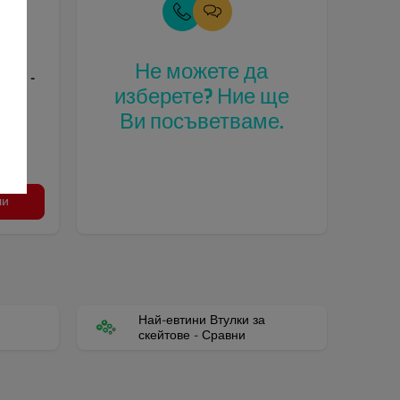
Не можете да
айки -
изберете? Ние ще
Ви посъветваме.
ли
Най-евтини Втулки за
скейтове - Сравни