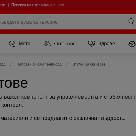
нти
Покупка на изплащане с iute
Мото
Outdoor
Здраве
орд
Направи си сам пениборд
Втулки за скейтове
тове
а важен компонент за управляемостта и стабилността
 контрол.
материали и се предлагат с различна твърдост,...