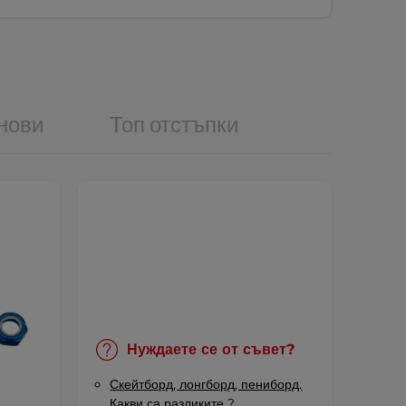
нови
Топ отстъпки
Нуждаете се от съвет?
Скейтборд, лонгборд, пениборд.
Какви са разликите ?