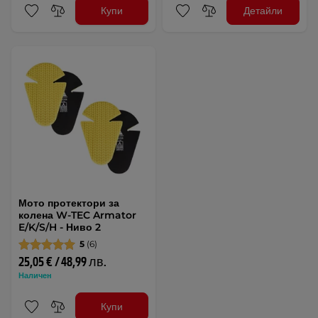
Купи
Детайли
Мото протектори за
колена W-TEC Armator
E/K/S/H - Ниво 2
5
(6)
25,05 € / 48,99 лв.
Наличен
Купи