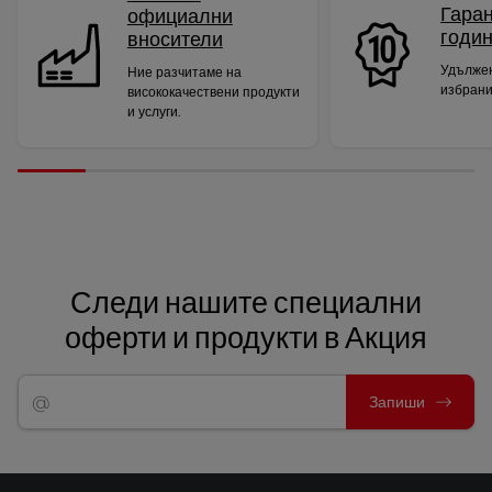
Гаран
официални
годи
вносители
Удължен
Ние разчитаме на
избрани
висококачествени продукти
и услуги.
Следи нашите специални
оферти и продукти в Акция
Запиши