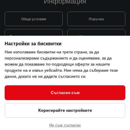
Информация
Общи условия
Поръчка
Видове и цена за транспорт
Начини на плащане
Настройки за бисквитки
Ние използваме бисквитки на трети страни, за да
Система за лоялни клиенти
Монтаж и поддръжка
персонализираме съдържанието и да оценяваме, за да
можем да показваме по-подходящи оферти за нашите
продукти на и извън уебсайта. Ние няма да събираме тези
Рекламации и гаранция
данни, докато не ни дадете съгласието си.
Съгласен съм
© 2026 САКСО ООД Всички права запазени
Коригирайте настройките
Защита на лични данни
Открийте ни в ShopMania
Настройки за бисквитки
Не съм съгласен