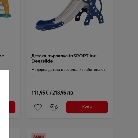
ne
Детска пързалка inSPORTline
Deerslide
Модерна детска пързалка, изработена от
…
111,95 € / 218,96 лв.
ли
Купи
Акция