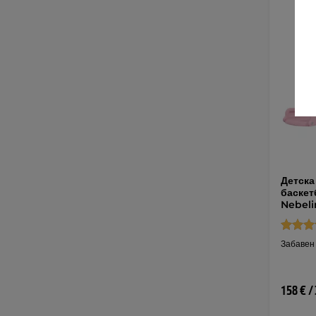
Детска
баскет
Nebeli
Забавен 
158 € /