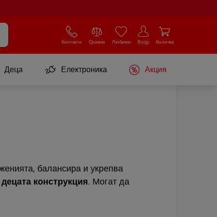
Контакти
Сравни
Любими
Вход
Количка
Деца
Електроника
Акция
иженията, балансира и укрепва
 децата конструкция
. Могат да