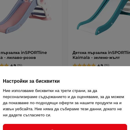
 пързалка inSPORTline
Детска пързалка inSPORTli
a - лилаво-розов
Kaimala - зелено-жълт
4.9
(15)
4.9
(15)
а мини пързалка за деца,
Сгъваема мини пързалка за деца,
ена от …
изработена от …
Настройки за бисквитки
 / 149,03 лв.
76,20 € / 149,03 лв.
Ние използваме бисквитки на трети страни, за да
персонализираме съдържанието и да оценяваме, за да можем
Детайли
Детай
да показваме по-подходящи оферти за нашите продукти на и
извън уебсайта. Ние няма да събираме тези данни, докато не
ни дадете съгласието си.