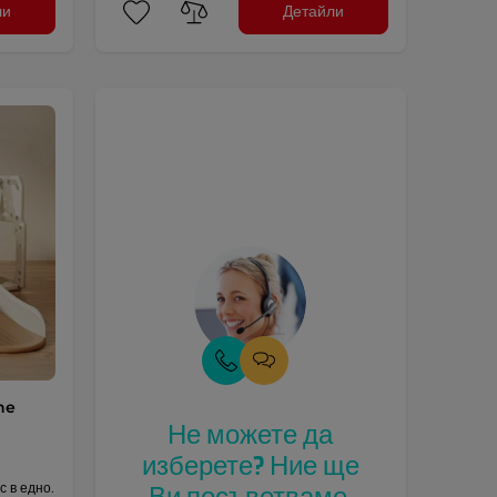
ли
Детайли
ne
Не можете да
изберете? Ние ще
с в едно.