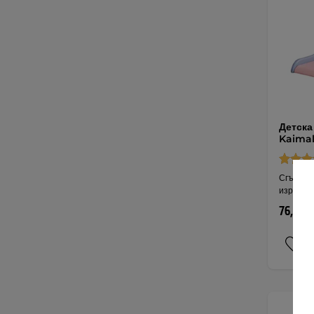
Детска
Kaimal
Сгъваем
изработ
76,20 €