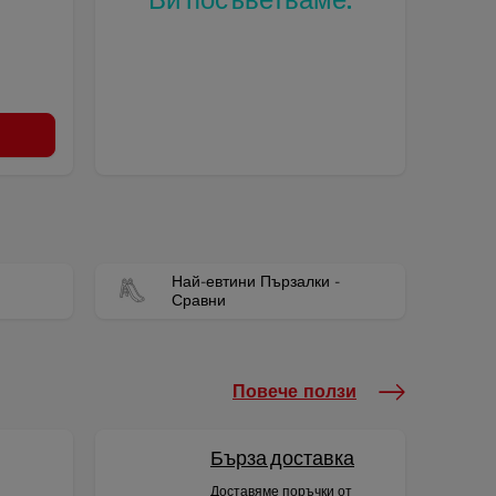
Ви посъветваме.
Най-евтини Пързалки -
Сравни
Повече ползи
Бърза доставка
Доставяме поръчки от