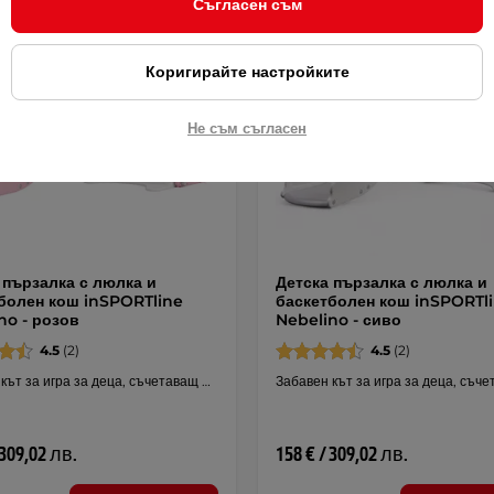
Съгласен съм
Коригирайте настройките
Не съм съгласен
 пързалка с люлка и
Детска пързалка с люлка и
болен кош inSPORTline
баскетболен кош inSPORTl
no - розов
Nebelino - сиво
4.5
(2)
4.5
(2)
кът за игра за деца, съчетаващ …
Забавен кът за игра за деца, съч
 309,02 лв.
158 € / 309,02 лв.