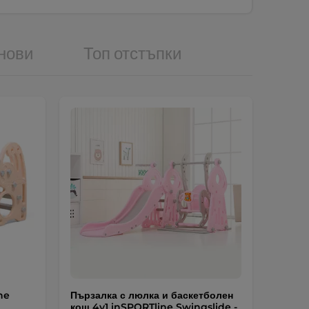
нови
Топ отстъпки
ne
Пързалка с люлка и баскетболен
кош 4v1 inSPORTline Swingslide -