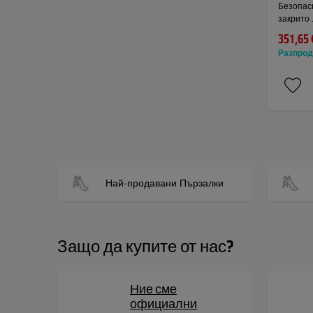
Безопасн
закрито 
351,65 
Разпро
Най-продавани Пързалки
Защо да купите от нас?
Ние сме
официални