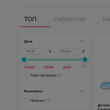
ТОП
Най-евтини
На
Цена
€
-
€
(14)
евтини
средни
скъпи
Само промоции
(2)
Наличност
Наличен
(11)
Детска
Caraco