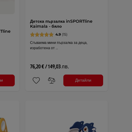
Детска пързалка inSPORTline
Kaimala - бяло
Tline
4.9
(15)
Сгъваема мини пързалка за деца,
изработена от …
76,20 € / 149,03 лв.
ли
Детайли