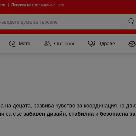
нти
Покупка на изплащане с iute
Мото
Outdoor
Здраве
а на децата, развива чувство за координация на дв
и са със
забавен дизайн
,
стабилна
и
безопасна за