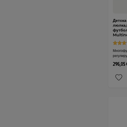
Детска
люлка,
футбол
Multin
Многофу
регулир
296,05 