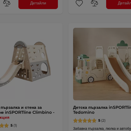
Детайли
Детай
 пързалка и стена за
Детска пързалка inSPORTli
не inSPORTline Climbino -
Tedomino
кция
5
(2)
5
(1)
Забавна пързалка, люлка и автобу