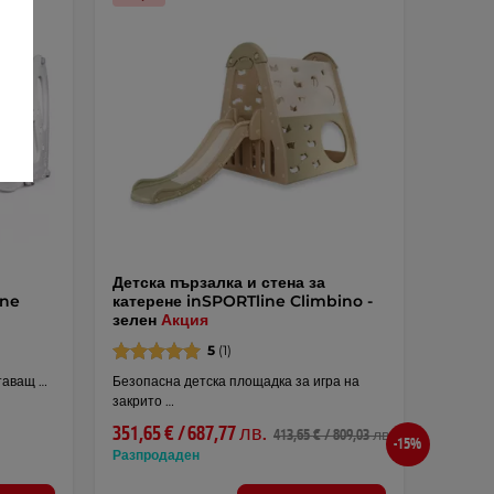
Детска пързалка и стена за
ine
катерене inSPORTline Climbino -
зелен
Акция
5
(1)
етаващ …
Безопасна детска площадка за игра на
закрито …
351,65 € / 687,77 лв.
413,65 € / 809,03 лв.
-15%
Разпродаден