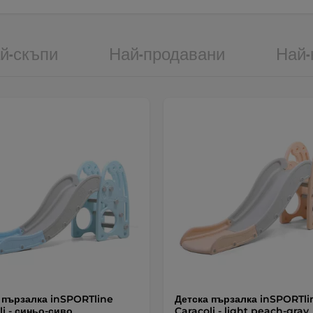
й-скъпи
Най-продавани
Най-
 пързалка inSPORTline
Детска пързалка inSPORTli
li - синьо-сиво
Caracoli - light peach-gray