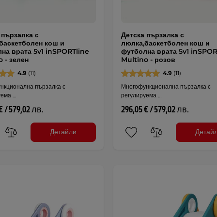
 пързалка с
Детска пързалка с
баскетболен кош и
люлка,баскетболен кош и
на врата 5v1 inSPORTline
футболна врата 5v1 inSPOR
o - зелен
Multino - розов
4.9
(11)
4.9
(11)
нкционална пързалка с
Многофункционална пързалка с
уема …
регулируема …
€ / 579,02 лв.
296,05 € / 579,02 лв.
Детайли
Детай