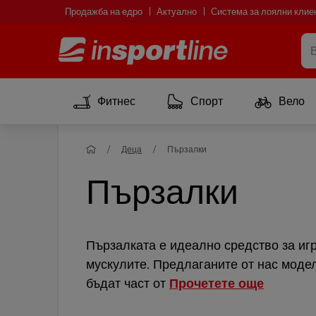
Продажба на едро
Актуално
Система за лоялни клие
Фитнес
Спорт
Вело
Деца
Пързалки
Пързалки
Пързалката е идеално средство за игр
мускулите. Предлаганите от нас модел
бъдат част от
Прочетете още