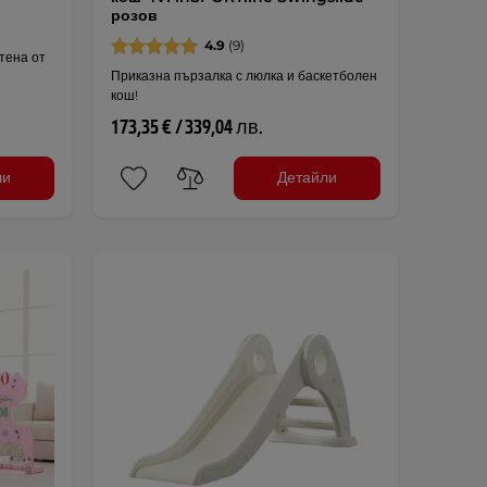
розов
4.9
(9)
тена от
Приказна пързалка с люлка и баскетболен
кош!
173,35 € / 339,04 лв.
ли
Детайли