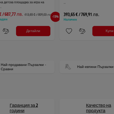
а детска площадка за игра на
…
…
€ / 687,77 лв.
393,65 € / 769,91 лв.
413,65 € / 809,03 лв.
-15%
даден
Наличен
Детайли
Купи
Най-продавани Пързалки -
Най-евтини Пързалки
Сравни
Гаранция за 2
Качество на
години
продукта