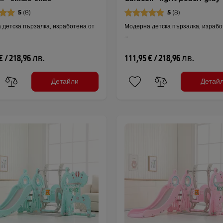
5
(8)
5
(8)
 детска пързалка, изработена от
Модерна детска пързалка, израбо
…
€ / 218,96 лв.
111,95 € / 218,96 лв.
Детайли
Детай