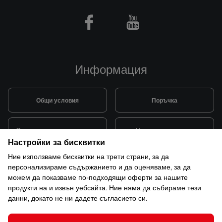
Facebook
Youtube
Информация
Общи условия
Поръчка
Видове и цена за транспорт
Начини на плащане
Настройки за бисквитки
Ние използваме бисквитки на трети страни, за да
Система за лоялни клиенти
Монтаж и поддръжка
персонализираме съдържанието и да оценяваме, за да
можем да показваме по-подходящи оферти за нашите
продукти на и извън уебсайта. Ние няма да събираме тези
Рекламации и гаранция
данни, докато не ни дадете съгласието си.