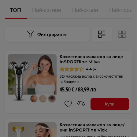
ТОП
Най-евтини
Най-скъпи
Най-прода
Филтрирайте
Козметичен масажор за лице
inSPORTline Milva
4.4
(4)
3D масажна ролка с високочестотни
вибрации и …
45,50 € / 88,99 лв.
Купи
Козметичен масажор за лице/
очи inSPORTline Vick