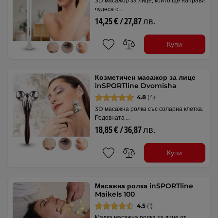
3D масажор за лице, който ще направи
чудеса с …
14,25 € / 27,87 лв.
Купи
Козметичен масажор за лице
inSPORTline Dvomisha
4.8
(4)
3D масажна ролка със соларна клетка.
Редовната …
18,85 € / 36,87 лв.
Купи
Масажна ролка inSPORTline
Maikels 100
4.5
(1)
Малка масажна ролка за лице от