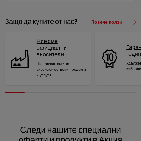
Защо да купите от нас?
Повече ползи
Ние сме
Гаран
официални
годи
вносители
Удължен
Ние разчитаме на
избрани
висококачествени продукти
и услуги.
Следи нашите специални
оферти и продукти в Акция