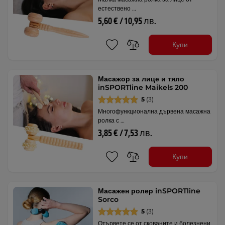
естествено …
5,60 € / 10,95 лв.
Купи
Масажор за лице и тяло
inSPORTline Maikels 200
5
(3)
Многофункционална дървена масажна
ролка с …
3,85 € / 7,53 лв.
Купи
Масажен ролер inSPORTline
Sorco
5
(3)
Отървете се от скованите и болезнени