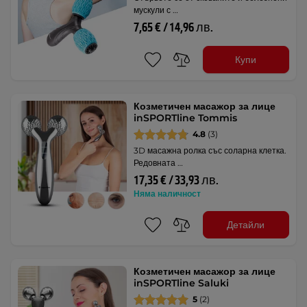
мускули с …
7,65 € / 14,96 лв.
Купи
Козметичен масажор за лице
inSPORTline Tommis
4.8
(3)
3D масажна ролка със соларна клетка.
Редовната …
17,35 € / 33,93 лв.
Няма наличност
Детайли
Козметичен масажор за лице
inSPORTline Saluki
5
(2)