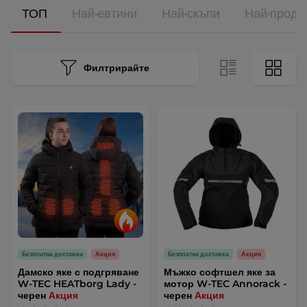
ТОП
Най-евтини
Най-скъпи
Най-прода
Филтрирайте
Безплатна доставка
Акция
Безплатна доставка
Акция
Дамско яке с подгряване
Мъжко софтшел яке за
W-TEC HEATborg Lady -
мотор W-TEC Annorack -
черен
Акция
черен
Акция