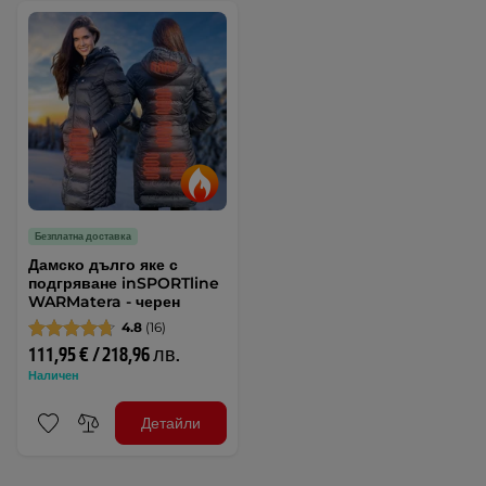
Безплатна доставка
Дамско дълго яке с
подгряване inSPORTline
WARMatera - черен
4.8
(16)
111,95 € / 218,96 лв.
Наличен
Детайли