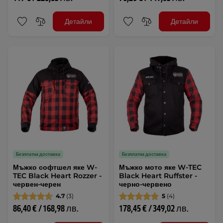
Детайли
Детайли
Безплатна доставка
Безплатна доставка
Мъжко софтшел яке W-
Мъжко мото яке W-TEC
TEC Black Heart Rozzer -
Black Heart Ruffster -
червен-черен
черно-червено
4.7
(3)
5
(4)
86,40 € / 168,98 лв.
178,45 € / 349,02 лв.