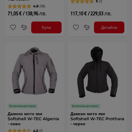
5
(1)
4.8
(18)
71,05 € / 138,96 лв.
117,10 € / 229,03 лв.
Купи
Детайли
Безплатна доставка
Безплатна доставка
Дамско мото яке
Дамско мото яке
Softshell W-TEC Algenia
Softshell W-TEC Prothara
- сиво
- черен
4.5
(1)