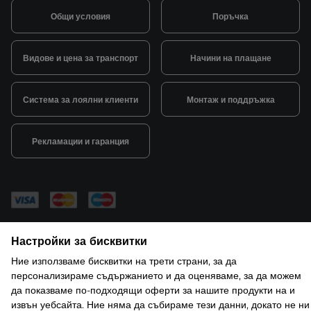
Общи условия
Поръчка
Видове и цена за транспорт
Начини на плащане
Система за лоялни клиенти
Монтаж и поддръжка
Рекламации и гаранция
© 2026 САКСО ООД Всички права запазени
Настройки за бисквитки
Защита на лични данни
Открийте ни в ShopMania
Настройки за бисквитки
Ние използваме бисквитки на трети страни, за да
персонализираме съдържанието и да оценяваме, за да можем
да показваме по-подходящи оферти за нашите продукти на и
извън уебсайта. Ние няма да събираме тези данни, докато не ни