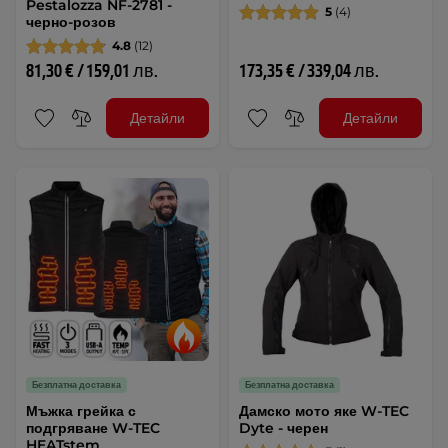
Pestalozza NF-2781 -
5
(4)
черно-розов
4.8
(12)
81,30 € / 159,01 лв.
173,35 € / 339,04 лв.
Детайли
Детайли
Безплатна доставка
Безплатна доставка
Мъжка грейка с
Дамско мото яке W-TEC
подгряване W-TEC
Dyte - черен
HEATstem