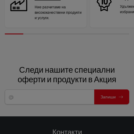
Удължен
Ние разчитаме на
избрани
висококачествени продукти
и услуги.
Следи нашите специални
оферти и продукти в Акция
Запиши
Контакти