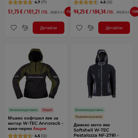
4.7
(17)
4.5
(12)
51,75 € / 101,21 лв.
94,25 € / 184,34 лв.
-15%
-10
60,85 € / 119,01 лв.
104,75 € / 204,87
Детайли
Детайли
Безплатна доставка
Акция
Безплатна доставка
Подмяна на размер
Мъжко софтшел яке за
мотор W-TEC Annorack -
Дамско мото яке
каки-черен
Акция
Softshell W-TEC
Pestalozza NF-2781 -
4.5
(12)