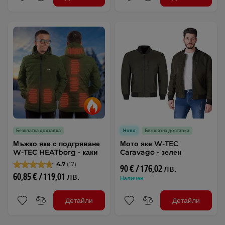
Безплатна доставка
Ново
Безплатна доставка
Мъжко яке с подгряване
Мото яке W-TEC
W-TEC HEATborg - каки
Caravago - зелен
4.7
(17)
90 € / 176,02 лв.
60,85 € / 119,01 лв.
Наличен
Детайли
Детайли