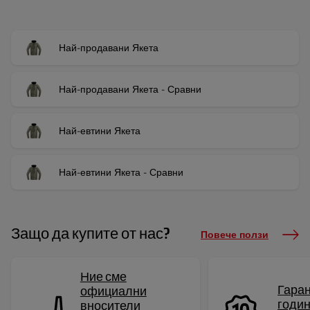
Най-продавани Якета
Най-продавани Якета - Сравни
Най-евтини Якета
Най-евтини Якета - Сравни
Защо да купите от нас?
Повече ползи
Ние сме
Гаран
официални
годи
вносители