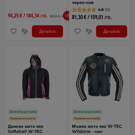
черен-сив
4.8
(12)
94,25 € / 184,34 лв.
-10%
81,30 € / 159,01 лв.
104,75 € / 204,87 лв.
Детайли
Детайли
Безплатна доставка
Безплатна доставка
Подмяна на размер
Подмяна на размер
Дамско мото яке
Мъжко мото яке W-TEC
Softshell W-TEC
Wildone - син