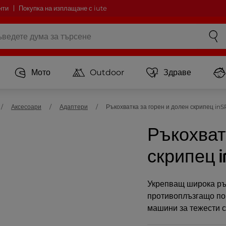
нти
Покупка на изплащане с iute
Мото
Outdoor
Здраве
Аксесоари
Адаптери
Ръкохватка за горен и долен скрипец in
Ръкохват
скрипец in
Укрепващ широка рък
противоплъзгащо пок
машини за тежести с