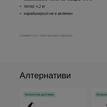
тегло
:
4,2 кг
карабинерът не е включен
Снимките са с илюстративен характер.
Алтернативи
Безплатна доставка
Безпла