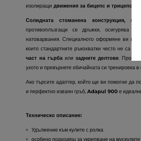
изолиращи
движения за бицепс и трицепс
.
Солидната стоманена конструкция,
съч
противоплъзгащи се дръжки, осигурява зд
натоварвания. Специалното оформяне ви позв
които стандартните ръкохватки често не са дос
част на гърба
или
задните делтове
. Просто
ухото и превърнете обичайната си тренировка в 
Ако търсите адаптер, който ще ви помогне да п
и перфектно изваян гръб,
Adapul 900
е идеални
Техническо описание:
Удължение към кулите с ролка
особено подходящ за укрепване на мускулите 