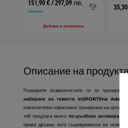
151,90 € / 297,09 лв.
35,30
Наличен
Добави в количката
Описание на продукт
Разширете възможностите си за тренировки
набиране на тежести inSPORTline Adapu
изключително ефективна тренировка на цялата г
той предлага много
по-дълбоко активиране 
прави дръжки, като същевременно ви позволя