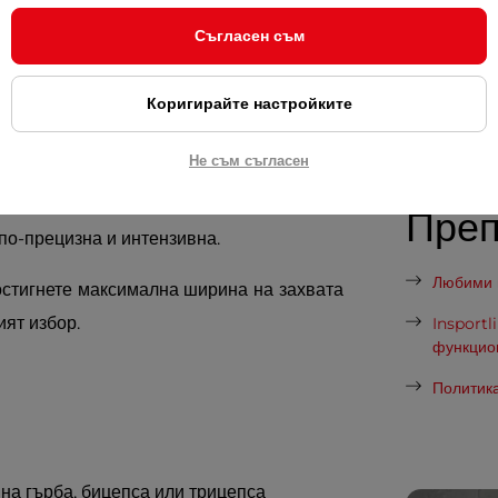
Нужд
Съгласен съм
Как да и
етана с
трайно PVC покритие
и
Коригирайте настройките
раво захващане дори при по-големи
Как да 
олява да ангажирате мускулни зони, за
Марката
Не съм съгласен
татъчни - особено
средната и долната
 го закрепете към ролката с помощта на
Пре
по-прецизна и интензивна.
Любими п
остигнете максимална ширина на захвата
ят избор.
Insportl
функцио
Политика
на гърба, бицепса или трицепса