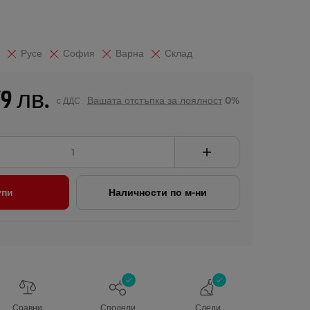
Русе
София
Варна
Склад
79 лв.
Вашата отстъпка за лоялност
0%
с ДДС
упи
Наличности по м-ни
Сравни
Сподели
Следи