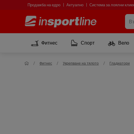
Продажба на едро
Актуално
Система за лоялни клие
Фитнес
Спорт
Вело
Фитнес
Укрепване на тялото
Гладиатори