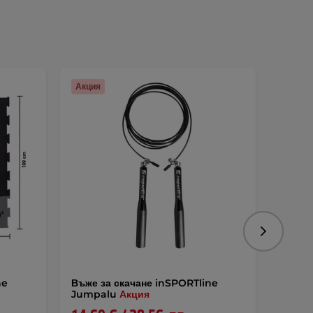
Акция
Следваща
ne
Въже за скачане inSPORTline
Компл
Jumpalu
Акция
inSPO