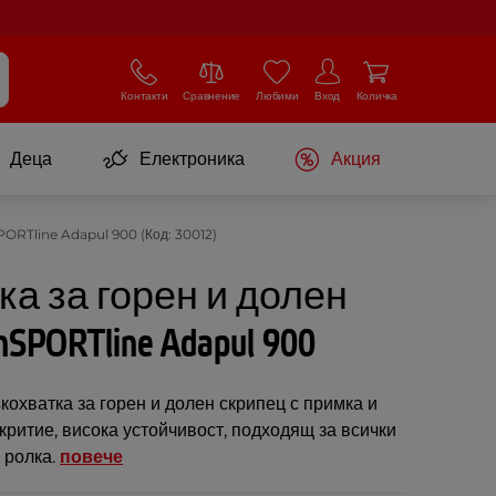
Контакти
Сравнение
Любими
Вход
Количка
Деца
Електроника
Акция
SPORTline Adapul 900 (Код: 30012)
ка за горен и долен
SPORTline Adapul 900
охватка за горен и долен скрипец с примка и
ритие, висока устойчивост, подходящ за всички
 ролка.
повече