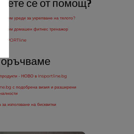
аете се от помощ?
зберем уреди за укрепване на тялото?
изберем домашен фитнес тренажор
 inSPORTline
поръчваме
родукти - НОВО в Insportline.bg
ine.bg с подобрена визия и разширени
налности
 за използване на бисквитки