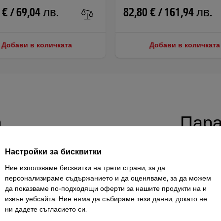
 € / 69,04 лв.
82,80 € / 161,94 лв.
Добави в количката
Добави в количката
а
Пара
Настройки за бисквитки
 с широкия ергономичен
адаптер за
Максимално
Ние използваме бисквитки на трети страни, за да
потребител
l 900
, предназначен за интензивна, но
персонализираме съдържанието и да оценяваме, за да можем
ръбна мускулатура. С широчина от 86 см
Тегло
да показваме по-подходящи оферти за нашите продукти на и
извън уебсайта. Ние няма да събираме тези данни, докато не
на гърба в
сравнение с традиционните
ни дадете съгласието си.
ва да изпълнявате удобно набирания и