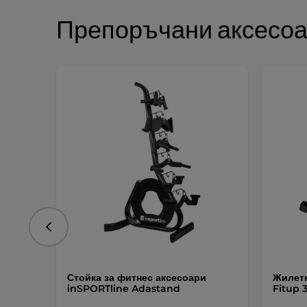
Препоръчани аксесо
Предишна
Стойка за фитнес аксесоари
Жилетк
inSPORTline Adastand
Fitup 3