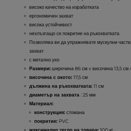
високо качество на изработката
ергономичен захват
висока устойчивост
нехлъзгащо се покритие на ръкохватката
Позволява ви да упражнявате мускулни части,
захват
с метално ухо
Размери:
широчина 86 см x височина 13,5 см 
височина с окото:
17,5 см
дължина на ръкохватката:
11 см
диаметър на захвата
: 25 мм
Материал:
конструкция:
стомана
покритие:
PVC
максимално тегло на товара:
100 кг