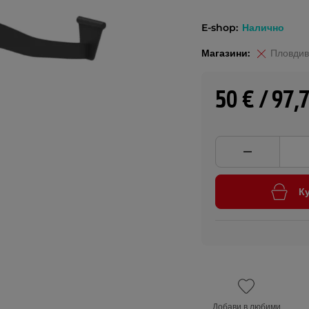
E-shop:
Налично
Магазини:
Пловдив
50 € / 97,
К
Добави в любими