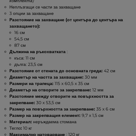
комплекта)
Неплъзгащи се части за захващане
3 опции за захващане
Разстояние на захващане (от центъра до центъра на
захващането):
16 см
54,5 см
87 см
Дължина на ръкохватката
:
къса: 11 см
дълга: 23,5 см
Разстояние от стената до основната греда:
42 см
Диаметър на частта за захващане:
30 мм
Размери на трапеца:
115 x 60,5 x 35 см
Диаметър на отворите за закрепване:
12 мм
Разстояние между отворите на повърхността за
закрепване:
30 x 53,5 см
Размер на повърхността за закрепване:
35 x 6 см
Размер на закрепващия елемент:
9,7 x 1,5 см
Материал:
неръждаема стомана
Тегло
:
10 кг
Максимално натоварване
: 120 кг