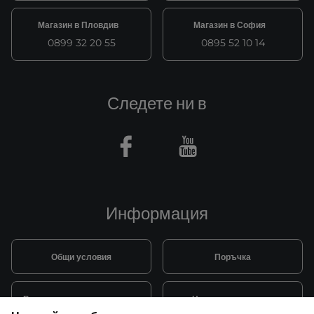
Магазин в Пловдив
Магазин в София
0899 32 20 55
0895 52 10 14
Следете ни в
Facebook
Youtube
Информация
Общи условия
Поръчка
Видове и цена за транспорт
Начини на плащане