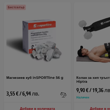
Бестселър
Магнезиев куб inSPORTline 56 g
Колан за хип тръс
Hiptra
9,90 € / 19,36 лв
3,55 € / 6,94 лв.
Наличен
Добави в количката
Добави в к