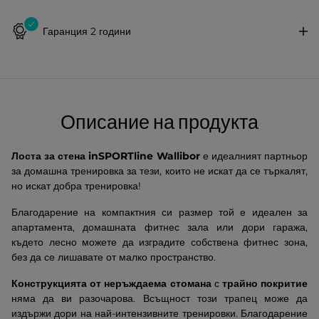
Гаранция 2 години
Описание на продукта
Лоста за стена inSPORTline Wallibor
е идеалният партньор
за домашна тренировка за тези, които не искат да се търкалят,
но искат добра тренировка!
Благодарение на компактния си размер той е идеален за
апартамента, домашната фитнес зала или дори гаража,
където лесно можете да изградите собствена фитнес зона,
без да се лишавате от малко пространство.
Конструкцията от неръждаема стомана
с
трайно покритие
няма да ви разочарова. Всъщност този трапец може да
издържи дори на най-интензивните тренировки. Благодарение