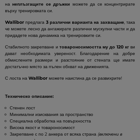
на
неплъзгащите се дръжки
можете да се концентрирате
върху тренировката си.
Wallibor
предлага
3 различни варианта на захващане
, така
че можете лесно да ангажирате различни мускулни части и да
придадете нова динамика на тренировките си.
Стабилното закрепване и
товароносимостта му до 120 кг
ви
дават необходимата увереност. Благодарение на добре
обмислените размери и разстояние от стената ще имате
достатъчно място за пълен обхват на движенията.
С лоста на
Wallibor
можете наистина да се развихрите!
Техническо описание:
Стенен лост
Минимални изисквания за пространство
Специална обработка на повърхността
Висока якост и товароносимост
Закрепване с по 2 анкера от всяка страна
(включени в