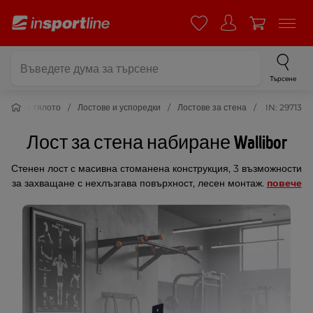
Търсене
ване на тялото
Лостове и успоредки
Лостове за стена
IN: 29713
Лост за стена набиране Wallibor
Стенен лост с масивна стоманена конструкция, 3 възможности
за захващане с нехлъзгава повърхност, лесен монтаж.
повече