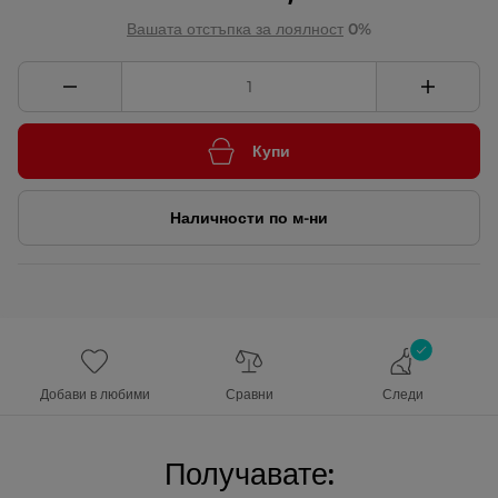
Вашата отстъпка за лоялност
0%
Купи
Наличности по м-ни
Добави в любими
Сравни
Следи
Получавате: