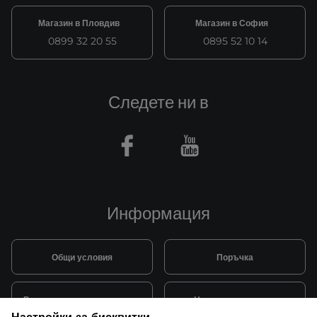
Магазин в Пловдив
Магазин в София
0899 32 20 55
0895 52 10 14
Следете ни в
Facebook
Youtube
Информация
Общи условия
Поръчка
Видове и цена за транспорт
Начини на плащане