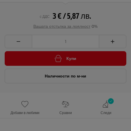
3 € / 5,87 лв.
с ДДС
Вашата отстъпка за лоялност
0%
Купи
Наличности по м-ни
Добави в любими
Сравни
Следи