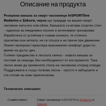
Описание на продукта
Резервна каишка за смарт часовници inSPORTline
Rodamo и Zakuro, черна
ще придаде на вашия смарт
часовник напълно нов облик. Каишката съчетава спортен стил
– идеална за ежедневно носене и интензивни тренировки.
Изработена от устойчив и гъвкав силикон, тя отлично
прилепва към китката, не се плъзга и не пречи при движение.
Лекият материал гарантира максимален комфорт дори по
време на дълъг ден.
Голямо предимство е лесната смяна – новата каишка се
поставя за секунди, без необходимост от инструменти. Така
лесно може да променяте стила на часовника според повода.
Поддръжката е също толкова лесна – просто я забършете и
сте готови за ново приключение.
Техническо описание:
Съвместимост
Смарт часовници inSPORTline
Rodamo
и
Zakuro