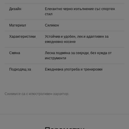
Дизайн
Елегантно черно изпълнение със спортен
стил
Материал
Силикон
Характеристики
Устойчив и удобен, лек и адаптивен за
ежедневно носене
Смяна
Лесна подмяна за секунди, без нужда от
инструменти
Подходящ за
Ежедневна употреба и тренировки
Снимките са с илюстративен характер.