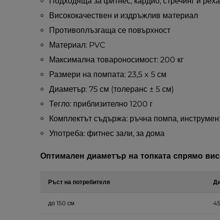
Подходяща за фитнес, кардио, стречинг и ре
Висококачествен и издръжлив материал
Противоплъзгаща се повърхност
Материал: PVC
Максимална товароносимост: 200 кг
Размери на помпата: 23,5 x 5 см
Диаметър: 75 см (толеранс ± 5 см)
Тегло: приблизително 1200 г
Комплектът съдържа: ръчна помпа, инструмент
Употреба: фитнес зали, за дома
Оптимален диаметър на топката спрямо вис
Ръст на потребителя
Ди
до 150 см
45