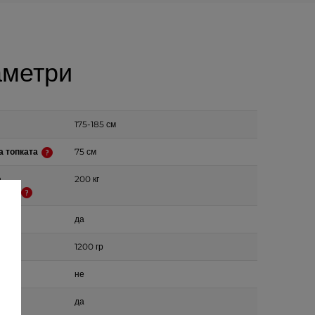
метри
175-185 см
а топката
75 см
а
200 кг
мост
омпа
да
1200 гр
не
чки
да