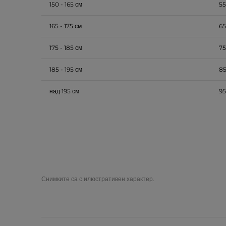
150 - 165 см
55
165 - 175 см
65
175 - 185 см
75
185 - 195 см
85
над 195 см
95
Снимките са с илюстративен характер.