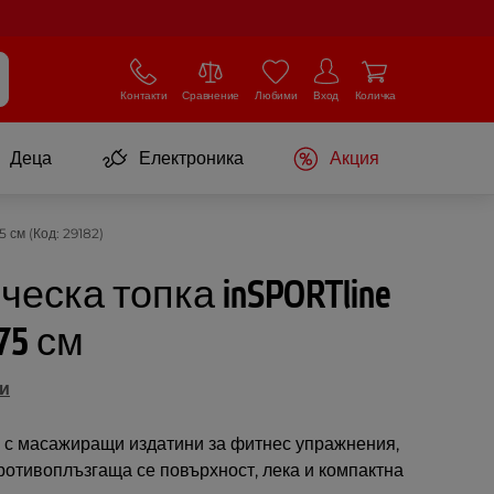
Контакти
Сравнение
Любими
Вход
Количка
Деца
Електроника
Акция
 см (Код: 29182)
еска топка inSPORTline
 75 см
ви
а с масажиращи издатини за фитнес упражнения,
Противоплъзгаща се повърхност, лека и компактна