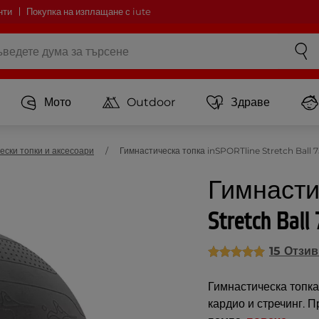
нти
Покупка на изплащане с iute
Мото
Outdoor
Здраве
ески топки и аксесоари
Гимнастическа топка inSPORTline Stretch Ball 75
Гимнастич
Stretch Ball
15 Отзи
Гимнастическа топк
кардио и стречинг. 