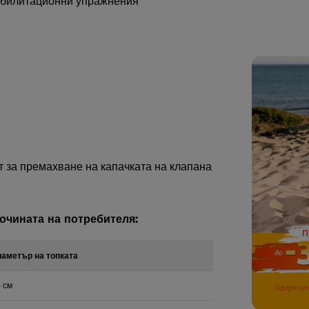
хабилитационни упражнения
 за премахване на капачката на клапана
очината на потребителя
:
аметър на топката
 см