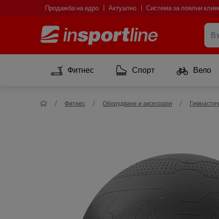
Продажба на едро
Актуално
Система за лоялни клие
Фитнес
Спорт
Вело
Фитнес
Оборудване и аксесоари
Гимнастич