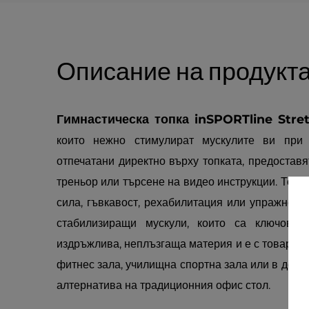
Описание на продукт
Гимнастическа топка inSPORTline Stre
които нежно стимулират мускулите ви при 
отпечатани директно върху топката, предоставя
треньор или търсене на видео инструкции. Топка
сила, гъвкавост, рехабилитация или упражнени
стабилизиращи мускули, които са ключови 
издръжлива, неплъзгаща материя и е с товароно
фитнес зала, училищна спортна зала или в дома
алтернатива на традиционния офис стол.