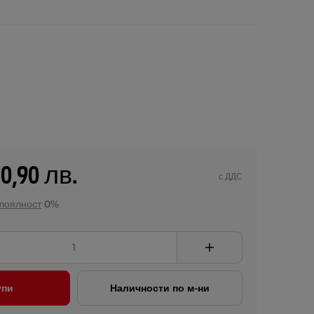
30,90 лв.
с ДДС
 лоялност
0%
упи
Наличности по м-ни