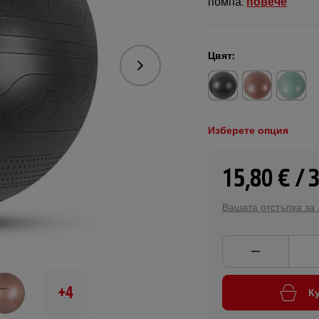
помпа.
повече
Цвят:
Следваща
Изберете опция
15,80 € / 
Вашата отстъпка за
+4
К