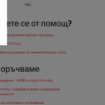
ПВЦ
аете се от помощ?
изберем домашен фитнес тренажор
 inSPORTline
зберете размера на гимнастическата топка
поръчваме
родукти - НОВО в Insportline.bg
ine.bg с подобрена визия и разширени
налности
 за използване на бисквитки