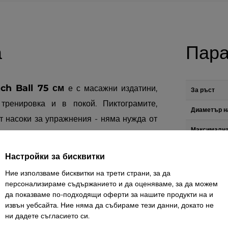
а
Пара
tch Ball 75 см
е с масажни издатини,
За ръст
тренировка и в покой. Пиктограмите,
Диаметър н
т насоки за упражнения - няма нужда от
Максималн
та е подходяща за трениране на: баланс,
товароноси
я за бременни. Тя укрепва дълбоките ви
Настройки за бисквитки
Включена п
за правилната стойка. Изработена от
Ние използваме бисквитки на трети страни, за да
Тегло
симост до 200 кг. Може да се ползва във
персонализираме съдържанието и да оценяваме, за да можем
да показваме по-подходящи оферти за нашите продукти на и
шни условия. Може дори да послужи като
Дръжки
извън уебсайта. Ние няма да събираме тези данни, докато не
ни дадете съгласието си.
Масажни то