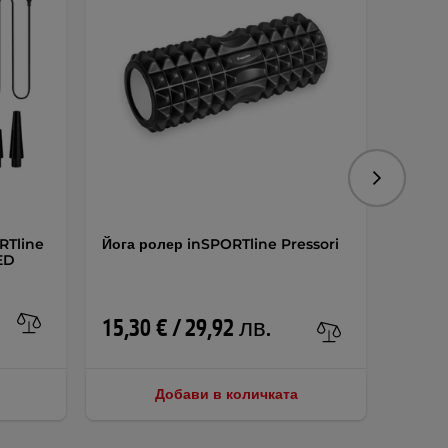
Следваща
RTline
Йога ролер inSPORTline Pressori
Полук
ED
Halfe
15,30 € / 29,92 лв.
10,70
Добави в количката