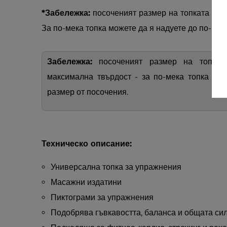
*Забележка:
посоченият размер на топката озн
За по-мека топка можете да я надуете до по-мал
Забележка:
посоченият размер на топкат
максимална твърдост - за по-мека топка тя
размер от посочения.
Техническо описание:
Универсална топка за упражнения
Масажни издатини
Пиктограми за упражнения
Подобрява гъвкавостта, баланса и общата си