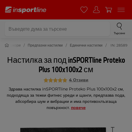
Търсене
Тренажори
Предпазни настилки
Единични настилки
IN: 28589
Настилка за под inSPORTline Proteko
Plus 100x100x2 см
4 Отзиви
Здрава настилка inSPORTline Proteko Plus 100x100x2 см,
подходяща за тежки фитнес уреди и щанги, предпазва пода,
абсорбира шум и вибрации и има противохлъзгаща
повърхност.
повече