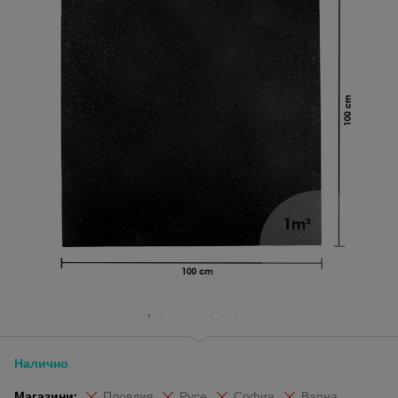
Налично
Магазини:
Пловдив
Русе
София
Варна