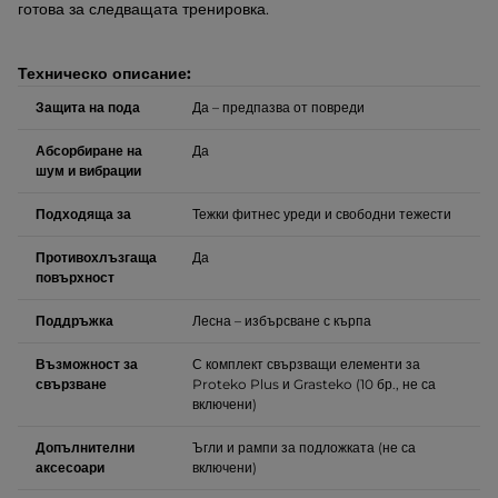
готова за следващата тренировка.
Техническо описание:
Защита на пода
Да – предпазва от повреди
Абсорбиране на
Да
шум и вибрации
Подходяща за
Тежки фитнес уреди и свободни тежести
Противохлъзгаща
Да
повърхност
Поддръжка
Лесна – избърсване с кърпа
Възможност за
С комплект свързващи елементи за
свързване
Proteko Plus и Grasteko (10 бр., не са
включени)
Допълнителни
Ъгли и рампи за подложката (не са
аксесоари
включени)