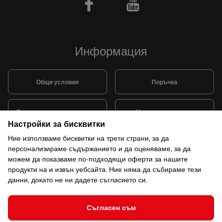
Facebook
Youtube
Информация
Общи условия
Поръчка
Видове и цена за транспорт
Начини на плащане
Настройки за бисквитки
Ние използваме бисквитки на трети страни, за да
Система за лоялни клиенти
Монтаж и поддръжка
персонализираме съдържанието и да оценяваме, за да
можем да показваме по-подходящи оферти за нашите
продукти на и извън уебсайта. Ние няма да събираме тези
Рекламации и гаранция
данни, докато не ни дадете съгласието си.
Съгласен съм