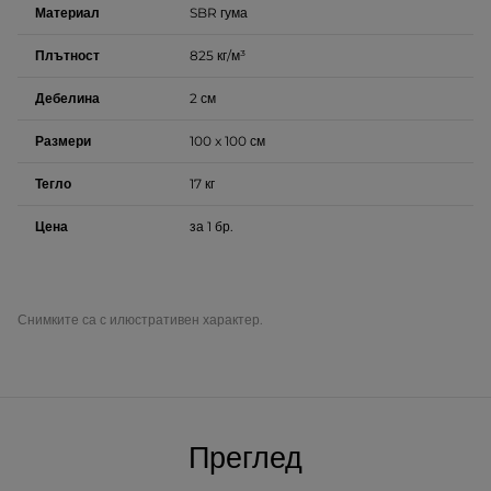
Материал
SBR гума
Плътност
825 кг/м³
Дебелина
2 см
Размери
100 x 100 см
Тегло
17 кг
Цена
за 1 бр.
Снимките са с илюстративен характер.
Преглед