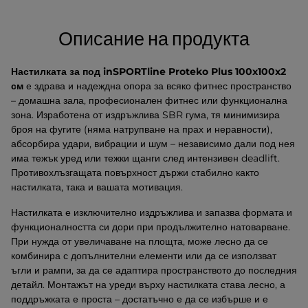
Описание на продукта
Настилката за под inSPORTline Proteko Plus 100x100x2
см
е здрава и надеждна опора за всяко фитнес пространство
– домашна зала, професионален фитнес или функционална
зона. Изработена от издръжлива SBR гума, тя минимизира
броя на фугите (няма натрупване на прах и неравности),
абсорбира удари, вибрации и шум – независимо дали под нея
има тежък уред или тежки щанги след интензивен deadlift.
Противохлъзгащата повърхност държи стабилно както
настилката, така и вашата мотивация.
Настилката е изключително издръжлива и запазва формата и
функционалността си дори при продължително натоварване.
При нужда от увеличаване на площта, може лесно да се
комбинира с допълнителни елементи или да се използват
ъгли и рампи, за да се адаптира пространството до последния
детайл. Монтажът на уреди върху настилката става лесно, а
поддръжката е проста – достатъчно е да се избърше и е