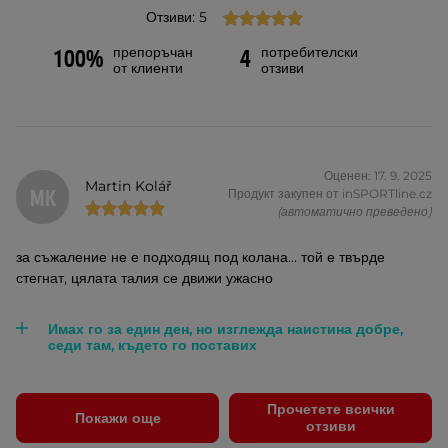
Отзиви: 5
препоръчан
потребителски
100%
4
от клиенти
отзиви
Оценен: 17. 9. 2025
Martin Kolář
MK
Продукт закупен от inSPORTline.cz
(автоматично преведено)
за съжаление не е подходящ под колана... той е твърде
стегнат, цялата талия се движи ужасно
Имах го за един ден, но изглежда наистина добре,
седи там, където го поставих
Прочетете всички
Покажи още
отзиви