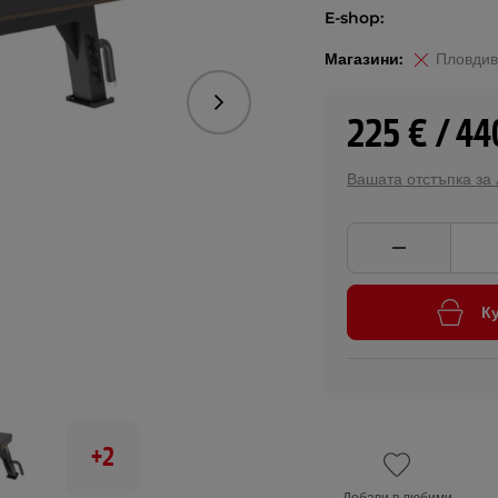
E-shop:
Магазини:
Пловдив
Следваща
225 € / 44
Вашата отстъпка за
К
+2
Добави в любими