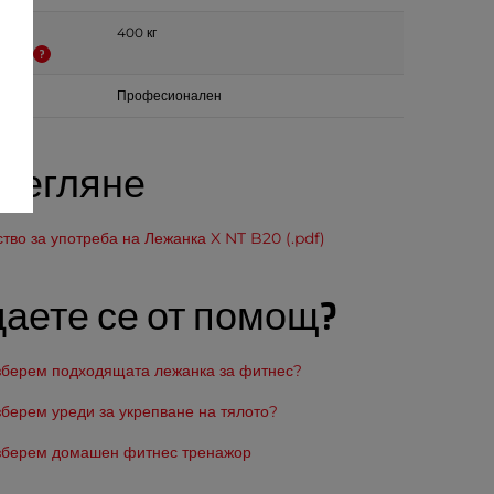
а
400 кг
мост
Професионален
зтегляне
тво за употреба на Лежанка X NT B20 (.pdf)
аете се от помощ?
изберем подходящата лежанка за фитнес?
зберем уреди за укрепване на тялото?
изберем домашен фитнес тренажор