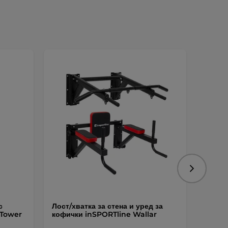
Следваща
с
Лост/хватка за стена и уред за
Компл
 Tower
кофички inSPORTline Wallar
inSPO