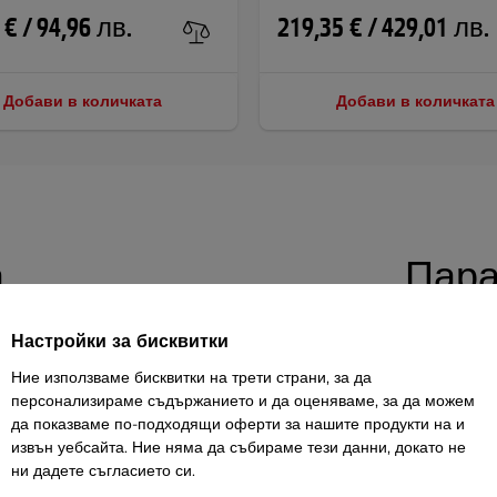
 € / 94,96 лв.
219,35 € / 429,01 лв.
Добави в количката
Добави в количката
а
Пара
Настройки за бисквитки
енировки inSPORTline X-NT B20
е
Височина
Ние използваме бисквитки на трети страни, за да
ла. Лежанката предлага широк набор от
персонализираме съдържанието и да оценяваме, за да можем
Широчина
ото. Фитнес лежанката е проектирана с
да показваме по-подходящи оферти за нашите продукти на и
Дължина
извън уебсайта. Ние няма да събираме тези данни, докато не
да я премествате с помощта на дръжката
ни дадете съгласието си.
Тегло