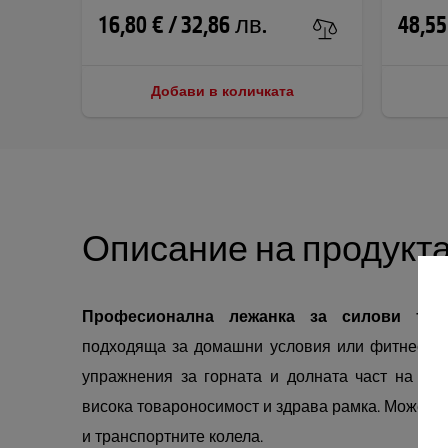
16,80 € / 32,86 лв.
48,55
Добави в количката
Описание на продукт
Професионална лежанка за силови тр
подходяща за домашни условия или фитнес за
упражнения за горната и долната част на тял
висока товароносимост и здрава рамка. Можете 
и транспортните колела.