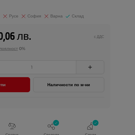
Русе
София
Варна
Склад
0,06 лв.
с ДДС
 лоялност
0%
упи
Наличности по м-ни
Сравни
Сподели
Следи