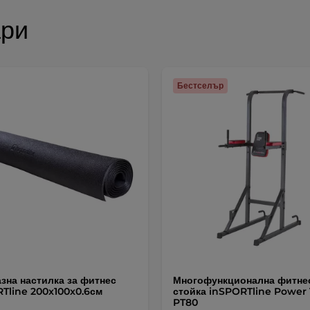
ари
Бестселър
зна настилка за фитнес
Многофункционална фитне
Tline 200x100x0.6см
стойка inSPORTline Power
PT80