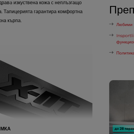
дравa изкуствена кожа с неплъзгащо
Пре
га. Тапицерията гарантира комфортна
жна кърпа.
Любими п
Insportl
функцио
Политика
АМКА