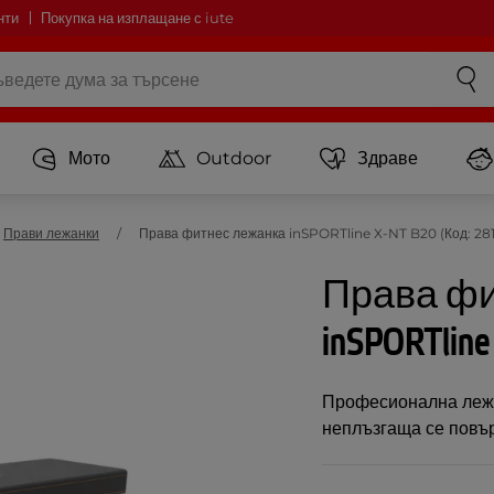
нти
Покупка на изплащане с iute
Мото
Outdoor
Здраве
Прави лежанки
Права фитнес лежанка inSPORTline X-NT B20 (Код: 28
Права фи
inSPORTline
Професионална лежа
неплъзгаща се повър