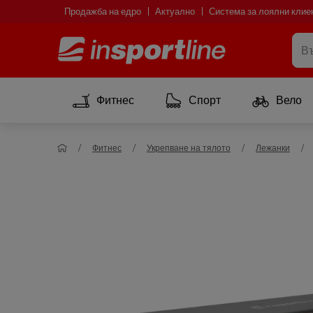
Продажба на едро
Актуално
Система за лоялни клие
Фитнес
Спорт
Вело
Фитнес
Укрепване на тялото
Лежанки