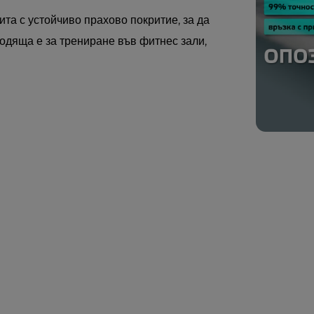
та с устойчиво прахово покритие, за да
одяща е за трениране във фитнес зали,