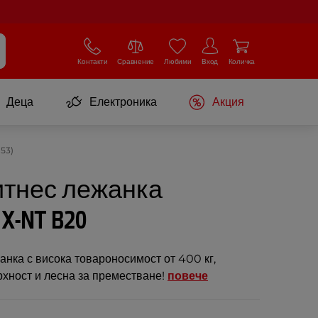
Контакти
Сравнение
Любими
Вход
Количка
Деца
Електроника
Акция
153)
тнес лежанка
 X-NT B20
нка с висока товароносимост от 400 кг,
хност и лесна за преместване!
повече