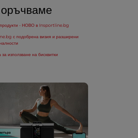
поръчваме
родукти - НОВО в Insportline.bg
ine.bg с подобрена визия и разширени
налности
 за използване на бисквитки