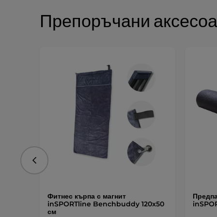
Препоръчани аксесо
Предишна
Фитнес кърпа с магнит
Предпа
inSPORTline Benchbuddy 120x50
inSPOR
см