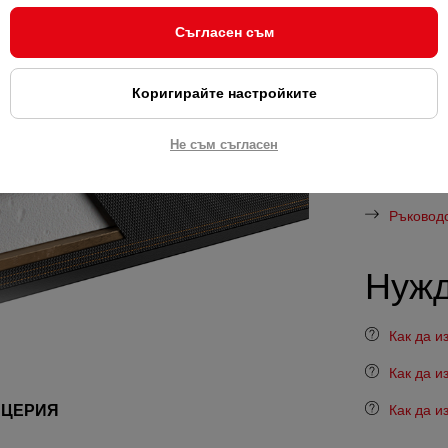
Максималн
Съгласен съм
товароноси
Тип
Коригирайте настройките
Не съм съгласен
За и
Ръководс
Нужд
Как да 
Как да и
ИЦЕРИЯ
Как да 