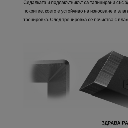
Седалката и подлакътникът са тапицирани със з
покритие, което е устойчиво на износване и вла
тренировка. След тренировка се почиства с вла
ЗДРАВА Р