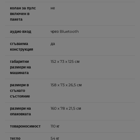
колан за пулс
не
включен в
пакета
аудио вход
чрез Bluetooth
сгъваема
да
конструкция
габаритни
152 x 73 x 125 cм
размери на
машината
размери в
158 x 73 x 26,5 cм
сгънато
състояние
размери на
160 x 78 x 21,5 cм
опаковката
товароносимост
110 кг
тегло
54 кг