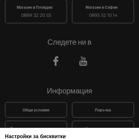
Магазин в Пловдив
Магазин в София
0899 32 20 55
0895 52 10 14
Следете ни в
Facebook
Youtube
Информация
Общи условия
Поръчка
Видове и цена за транспорт
Начини на плащане
Настройки за бисквитки