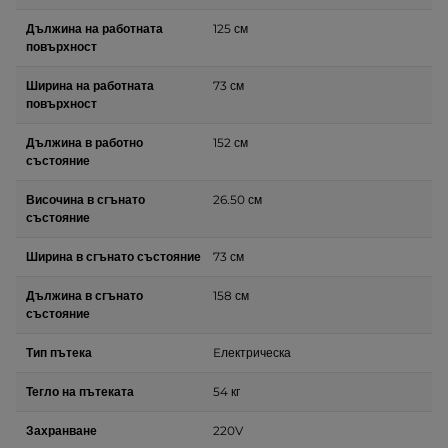
Дължина на работната
125 см
повърхност
Ширина на работната
73 см
повърхност
Дължина в работно
152 см
състояние
Височина в сгънато
26.50 см
състояние
Ширина в сгънато състояние
73 см
Дължина в сгънато
158 см
състояние
Тип пътека
Eлектрическа
Тегло на пътеката
54 кг
Захранване
220V