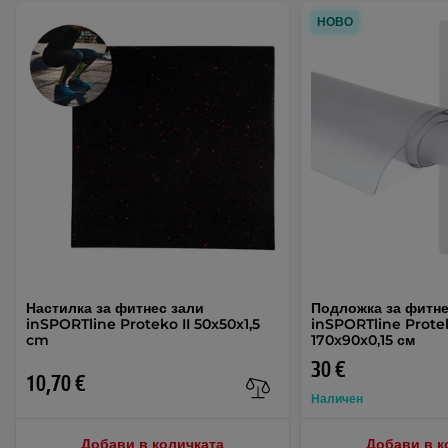
НОВО
Настилка за фитнес зали
Подложка за фитн
inSPORTline Proteko II 50x50x1,5
inSPORTline Prote
cm
170x90x0,15 см
30 €
10,70 €
Наличен
Добави в количката
Добави в к