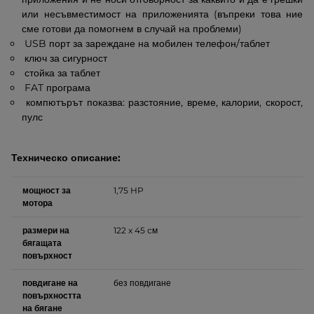
или несъвместимост на приложенията (въпреки това ние
сме готови да помогнем в случай на проблеми)
USB порт за зареждане на мобилен телефон/таблет
ключ за сигурност
стойка за таблет
FAT програма
компютърът показва: разстояние, време, калории, скорост,
пулс
Техническо описание:
мощност за
1,75 HP
мотора
размери на
122 x 45 cм
бягащата
повърхност
повдигане на
без повдигане
повърхността
на бягане