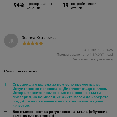
препоръчан от
потребителски
94%
19
клиенти
отзиви
Joanna Kruszewska
JK
Оценен: 26. 5. 2025
Продукт закупен от e-inSPORTline.pl
(автоматично преведено)
Само положителни
Сгъваема и с колела за по-лесно преместване.
Интуитивен за използване. Дисплеят също е плюс.
Интерактивните приложения все още не съм ги
проверил, но не мисля, че бихте могли да изберете
по-добре по отношение на съотношението цена-
качество.
Без възможност за регулиране на ъгъла (обучение
само на плосък терен)