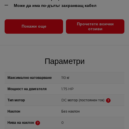
Може да има по-дълъг захранващ кабел
Прочетете всички
Покажи още
отзиви
Параметри
Максимално натоварване
110 кг
Мощност на двигателя
1.75 HP
Тип мотор
DC мотор (постоянен ток)
Наклон
Без наклон
Нива на наклон
0