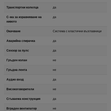
Транспортни колелца
да
С-ма за изравняване на
да
нивото
Окачване
Система с еластични възглавници
Аварийна спирачка
да
Сензор за пулс
да
Гръден колан
не
Гръдна лента
не
Аудио вход
да
Високоговорители
не
Сгъваема конструкция
да
Вграден вентилатор
не