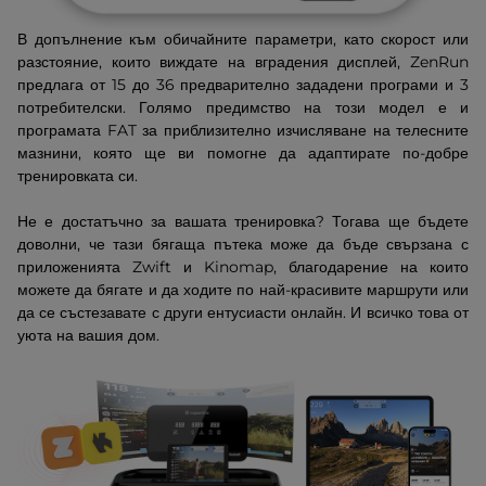
В допълнение към обичайните параметри, като скорост или
разстояние, които виждате на вградения дисплей, ZenRun
предлага от 15 до 36 предварително зададени програми и 3
потребителски. Голямо предимство на този модел е и
програмата FAT за приблизително изчисляване на телесните
мазнини, която ще ви помогне да адаптирате по-добре
тренировката си.
Не е достатъчно за вашата тренировка? Тогава ще бъдете
доволни, че тази бягаща пътека може да бъде свързана с
приложенията Zwift и Kinomap, благодарение на които
можете да бягате и да ходите по най-красивите маршрути или
да се състезавате с други ентусиасти онлайн. И всичко това от
уюта на вашия дом.