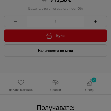
715,30 €
с ДДС
Вашата отстъпка за лоялност
0%
Купи
Наличности по м-ни
Добави в любими
Сравни
Следи
Получавате: