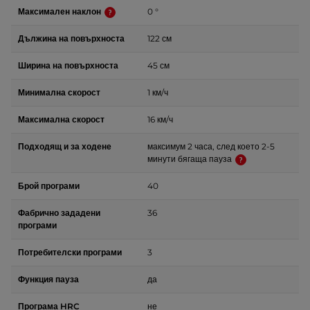
Максимален наклон
0 °
Дължина на повърхноста
122 см
Ширина на повърхноста
45 см
Минимална скорост
1 км/ч
Максимална скорост
16 км/ч
Подходящ и за ходене
максимум 2 часа, след което 2-5
минути бягаща пауза
Брой програми
40
Фабрично зададени
36
програми
Потребителски програми
3
Функция пауза
да
Програма HRC
не