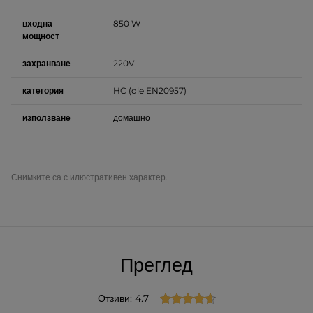
входна
850 W
мощност
захранване
220V
категория
HC (dle EN20957)
използване
домашно
Снимките са с илюстративен характер.
Преглед
Отзиви: 4.7