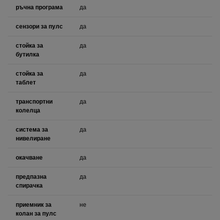
ръчна програма
да
сензори за пулс
да
стойка за
да
бутилка
стойка за
да
таблет
транспортни
да
колелца
система за
да
нивелиране
окачване
да
предпазна
да
спирачка
приемник за
не
колан за пулс