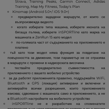
Strava, Training Peaks, Garmin Connect, Adidas
Training, Map My Fitness, Today's Plan
Kinomap (Android 5.0+/ iOS 9.0+)
предварително зададени маршрути, от които се
възпроизвежда видеото
когато избирате типа машина, изберете иконата на
бягаща пътека, изберете inSPORTline като марка на
машината и ZenRun 15 като модел
по-голямата част от съдържанието на приложението е
платено
тъй като този модел няма функция за повдигане на
повърхността за движение, този параметър не се отразява
в маршрути с промени в надморската височина
тествайте предварително съвместимостта на
приложението с вашето мобилно устройство
за да работят приложенията правилно, поддържайте WiFi,
Bluetooth и GPS (локация) активирани и включени и
активирайте всички разрешения, които приложението
изисква; сдвояване с машината само в приложението, а не
в Bluetooth настройките на мобилното устройство
inSPORTline не е разработчик на споменатите
приложения и не носи отговорност за каквито и да е грешки