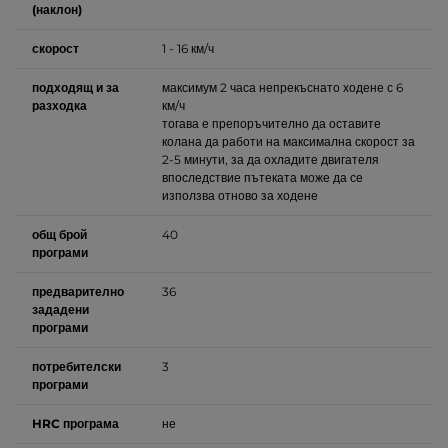
(наклон)
скорост
1 - 16 км/ч
подходящ и за
максимум 2 часа непрекъснато ходене с 6
разходка
км/ч
тогава е препоръчително да оставите
колана да работи на максимална скорост за
2-5 минути, за да охладите двигателя
впоследствие пътеката може да се
използва отново за ходене
общ брой
40
програми
предварително
36
зададени
програми
потребителски
3
програми
HRC програма
не