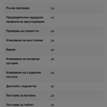
Ръчна програма
да
Предварително зададени
не
профили на проследяване
Проверка на скоростта
да
Измерване на разстояние
да
Време
да
Измерване на изгорени
да
калории
Измерване на сърдечна
да
честота
Дисплей с подсветка
да
Поставка за бутилка
да
Поставка за таблет
да