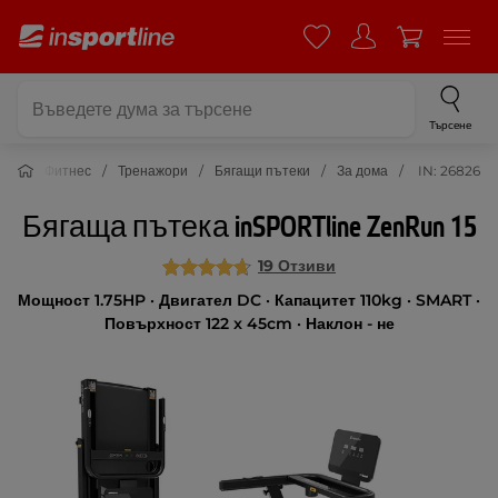
Търсене
Фитнес
Тренажори
Бягащи пътеки
За дома
IN: 26826
Бягаща пътека inSPORTline ZenRun 15
19 Отзиви
Мощност 1.75HP · Двигател DC · Капацитет 110kg · SMART ·
Повърхност 122 x 45cm · Наклон - не