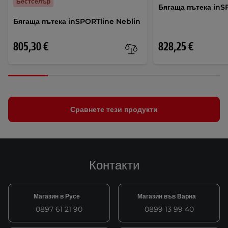
Бестселър
Бягаща пътека inS
Бягаща пътека inSPORTline Neblin
805,30 €
828,25 €
Сравнете тези продукти
Контакти
Магазин в Русе
Магазин във Варна
0897 61 21 90
0899 13 99 40