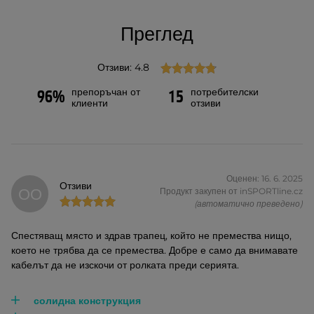
Преглед
Отзиви: 4.8
препоръчан от
потребителски
96%
15
клиенти
отзиви
Оценен: 16. 6. 2025
Отзиви
ОО
Продукт закупен от inSPORTline.cz
(автоматично преведено)
Спестяващ място и здрав трапец, който не премества нищо,
което не трябва да се премества. Добре е само да внимавате
кабелът да не изскочи от ролката преди серията.
солидна конструкция