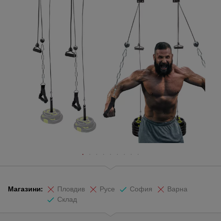
Магазини:
Пловдив
Русе
София
Варна
Склад