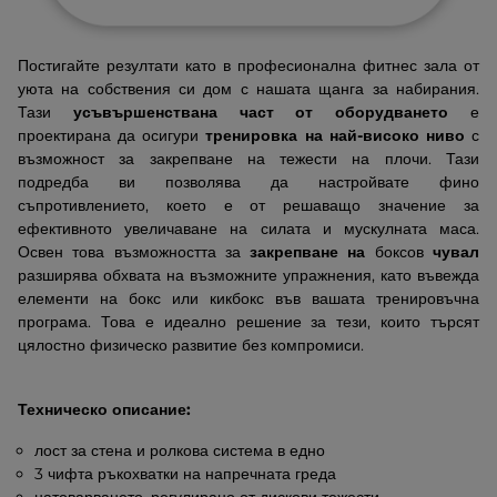
Постигайте резултати като в професионална фитнес зала от
уюта на собствения си дом с нашата щанга за набирания.
Тази
усъвършенствана част от оборудването
е
проектирана да осигури
тренировка на най-високо ниво
с
възможност за закрепване на тежести на плочи. Тази
подредба ви позволява да настройвате фино
съпротивлението, което е от решаващо значение за
ефективното увеличаване на силата и мускулната маса.
Освен това възможността за
закрепване на
боксов
чувал
разширява обхвата на възможните упражнения, като въвежда
елементи на бокс или кикбокс във вашата тренировъчна
програма. Това е идеално решение за тези, които търсят
цялостно физическо развитие без компромиси.
Техническо описание:
лост за стена и ролкова система в едно
3 чифта ръкохватки на напречната греда