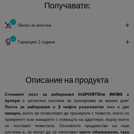
Получавате:
Лесен за монтаж
Гаранция 2 години
Описание на продукта
Стенният лост за набирания inSPORTline RK180 с
пулери
е цялостна система за тренировки за вашия дом!
Лоста за набирания с 3 чифта ръкохватки
има и две
макари,
които ви позволяват да тренирате с тежести, които се
прикрепят към макарите с помощта на адаптери, върху които
се поставят тежестите. Основното предимство на тази
система е, че могат да се използват
както обикновени, така