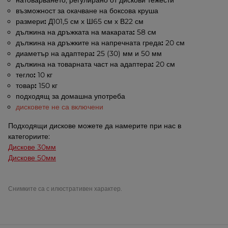
натоварването, регулирано от дискови тежести
възможност за окачване на боксова круша
размери
:
Д101,5 см х Ш65 см х В22 см
дължина на дръжката на макарата
:
58 см
дължина на дръжките на напречната греда
:
20 см
диаметър на адаптера
:
25 (30) мм и 50 мм
дължина на товарната част на адаптера
:
20 см
тегло
:
10 кг
товар
:
150 кг
подходящ за домашна употреба
дисковете не са включени
Подходящи дискове можете да намерите при нас в
категориите:
Дискове 30мм
Дискове 50мм
Снимките са с илюстративен характер.