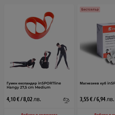
Бестселър
Гумен експандер inSPORTline
Магнезиев куб inS
Hangy 27,5 cm Medium
4,10 € / 8,02 лв.
3,55 € / 6,94 лв.
Добави в количката
Добави в к