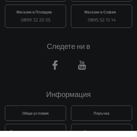
Магазин в Пловдив
Магазин в София
0899 32 20 55
0895 52 10 14
Следете ни в
Facebook
Youtube
Информация
Общи условия
Поръчка
Видове и цена за транспорт
Начини на плащане