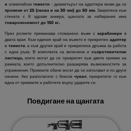
и
олимпийски
тежести
- диаметърът на адаптера може да се
променя от 25 (пасва и на 30 мм) до 50 мм.
Закрепена към
стената с 8 здрави анкера, щангата за набирания има
товароносимост до 150 кг.
През ролките преминава стоманено въже с
карабинери
в
двата края. Към единия край на въжето е прикрепен
адаптер
с тежести
, а към другия край е прикрепена дръжка за работа
с една ръка. В комплекта са включени и
съпротивителни
ластици,
които могат да се прикрепят към двете примки на
рамката, което допълнително разширява възможностите за
упражнения. Примките обаче могат да се използват и по други
начини. Ако разполагате с боксов
чувал
, прикрепете го към
една от примките и работете върху ударите си.
Повдигане на щангата