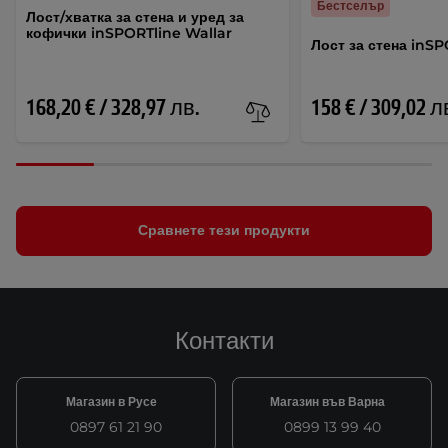
Бестселър
Лост/хватка за стена и уред за
кофички inSPORTline Wallar
Лост за стена inSP
168,20 € / 328,97 лв.
158 € / 309,02 л
Сравнете тези продукти
Контакти
Магазин в Русе
Магазин във Варна
0897 61 21 90
0899 13 99 40