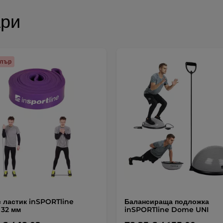
ари
елър
 ластик inSPORTline
Балансираща подложка
 32 мм
inSPORTline Dome UNI