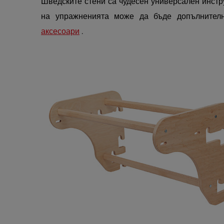
Шведските стени са чудесен универсален инстр
на упражненията може да бъде допълнител
аксесоари
.