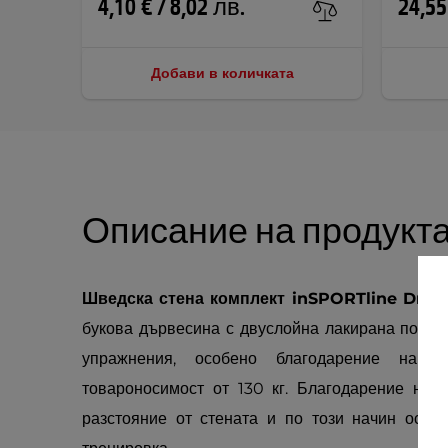
4,10 € / 8,02 лв.
24,55
Добави в количката
Описание на продукт
Шведска стена комплект inSPORTline Drem
букова дървесина с двуслойна лакирана повър
упражнения, особено благодарение на п
товароносимост от 130 кг. Благодарение на 
разстояние от стената и по този начин осиг