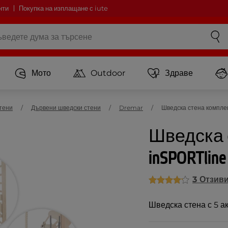
нти
Покупка на изплащане с iute
Мото
Outdoor
Здраве
тени
Дървени шведски стени
Dremar
Шведска стена комплек
Шведска 
inSPORTline
3 Отзив
Шведска стена с 5 а