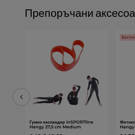
Препоръчани аксесо
Бестс
Предишна
Гумен експандер inSPORTline
Фитнес
Hangy 27,5 cm Medium
Hangy