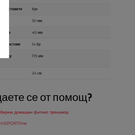
а брустовете
бук
дяла
30 мм
а дяла
40 мм
чни лостове
14 бр
 между
175 мм
24 см
аете се от помощ?
изберем домашен фитнес тренажор
 inSPORTline