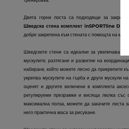
тренировка.
Двета горни лоста са подходящи за закрепв
Шведска стена комплект inSPORTline Drem
добре закрепена към стената с помощта на мета
Шведските стени са идеални за увеличаване н
мускулите, разтягане и развитие на координаци
набиране, който можете лесно да прикрепите къ
укрепва мускулите на гърба и други мускули на
оценят и другите включени в комплекта аксес
регулируеми презрамки и висяща люлка със с
максимална полза, можете да закачите лоста 
него практична маса за рисуване.