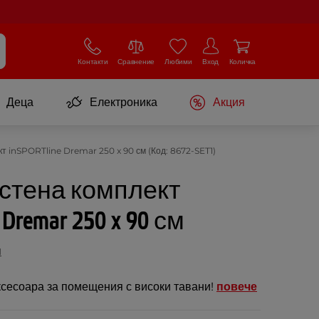
Контакти
Сравнение
Любими
Вход
Количка
Деца
Електроника
Акция
т inSPORTline Dremar 250 x 90 см (Код: 8672-SET1)
стена комплект
 Dremar 250 x 90 см
и
ксесоара за помещения с високи тавани!
повече