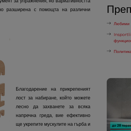
умент за упражнения, но вариативността
Пре
но разширена с помощта на различни
Любими п
Insportl
функцио
Политика
Благодарение на прикрепеният
лост за набиране, който можете
лесно да захванете за всяка
напречна греда, вие ефективно
ще укрепите мускулите на гърба и