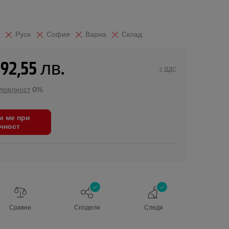
Русе
София
Варна
Склад
392,55 лв.
с ДДС
 лоялност
0%
и ме при
чност
Сравни
Сподели
Следи