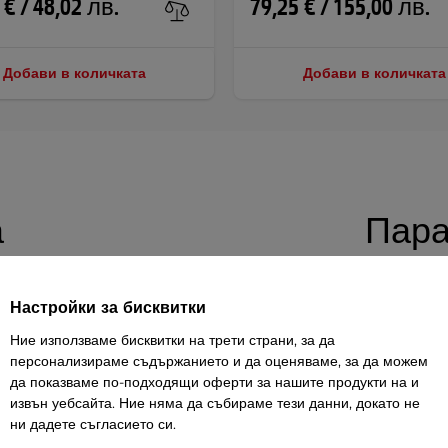
 € / 48,02 лв.
79,25 € / 155,00 лв.
Добави в количката
Добави в количката
а
Пара
ar 250 x 90 см
е изработена от здрава
Височина на
Настройки за бисквитки
хност. Идеална е за безопасни домашни
Ние използваме бисквитки на трети страни, за да
Широчина
рецизната обработка и максимална
персонализираме съдържанието и да оценяваме, за да можем
да показваме по-подходящи оферти за нашите продукти на и
Максималн
изреза в задната част има и по-голямо
товароноси
извън уебсайта. Ние няма да събираме тези данни, докато не
урява повече свободно пространство за
ни дадете съгласието си.
Материал н