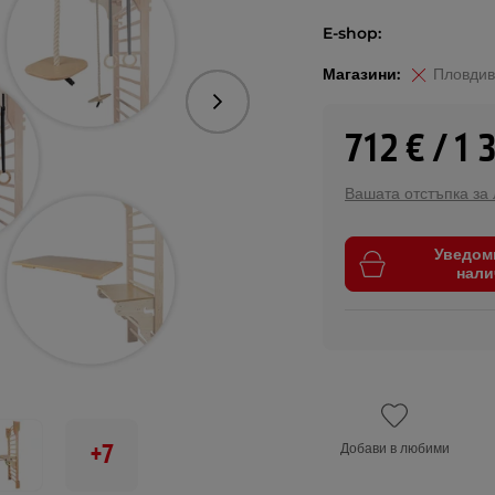
E-shop:
Магазини:
Пловдив
Следваща
712 € / 1 
Вашата отстъпка за
Уведом
нали
+7
Добави в любими