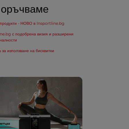
поръчваме
родукти - НОВО в Insportline.bg
ine.bg с подобрена визия и разширени
налности
 за използване на бисквитки