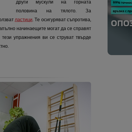
други мускули на горната
половина на тялото. За
ползват
ластици
. Те осигуряват съпротива,
напълно начинаещите могат да се справят
, тези упражнения ви се струват твърде
тно.