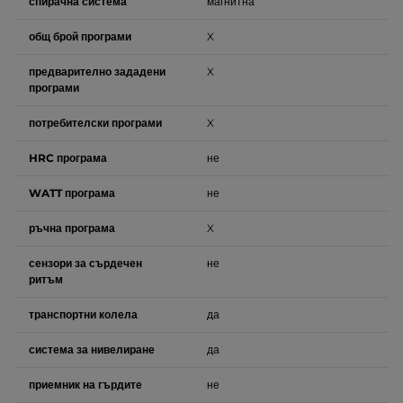
спирачна система
магнитна
общ брой програми
X
предварително зададени
X
програми
потребителски програми
X
HRC програма
не
WATT програма
не
ръчна програма
X
сензори за сърдечен
не
ритъм
транспортни колела
да
система за нивелиране
да
приемник на гърдите
не