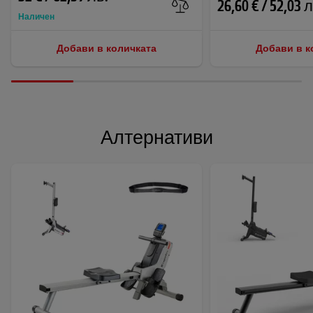
26,60 € / 52,03 
Наличен
Добави в количката
Добави в к
Алтернативи