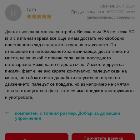
Оценен: 27. 7. 2024
Tom
TT
Продукт закупен от inSPORTline.cz
(автоматично преведено)
Достатъчен за домашна употреба. Висока съм 185 см, тежа 90
кг и с изпънати крака все още имам достатъчно свободно
пространство зад седалката в края на пътуването. По
отношение на натоварването за начинаещи, достатъчно, но
мисля, че за някой с повече сила, дори последното
натоварване може да не е достатъчно. И както и други са
писали, факт е, че ако карате контиуално, палецът седи на
място, но тъй като иска да работи по-усилено в края на
движението, палецът се повдига, но аз например не смятам
това за отрицателен факт, като се има предвид конструкцията
и употребата.
компактен, с точния размер. Добър за домашни
упражнения
Прочетете всички