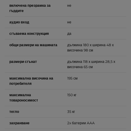
включена презрамка за
не
гърдите
аудио вход
не
сгъваема конструкция
да
общи размери на машината
дължина 180 х ширина 48 х
височина 98 см
размери сгънат
дължина 118 х ширина 28,5 х
височина 65 см
максимална височина на
195 см
потребителя
максимална
150 кг
товароносимост
тегло
35 кг
захранване
2x батерии AAA