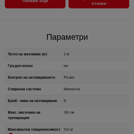
Покажи още
отзиви
Параметри
Тегло на маховика (кг)
5 кг
Гръден колан
не
Контрол на натоварването
Ръчен
Спирачна система
Магнитна
Брой - нива на натоварване
8
Макс. височина на
195 см
трениращия
Максимална товароносимост
150 кг