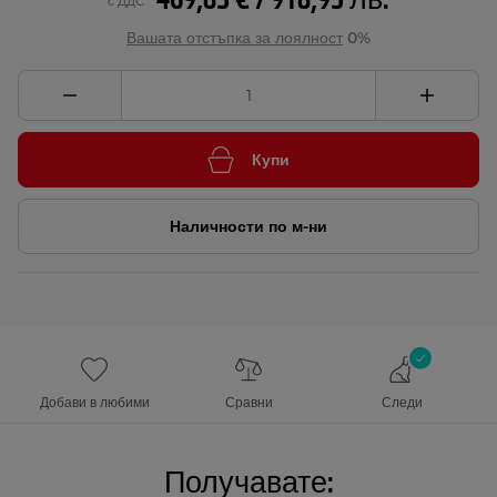
469,85 € / 918,95 лв.
с ДДС
Вашата отстъпка за лоялност
0%
Купи
Наличности по м-ни
Добави в любими
Сравни
Следи
Получавате: