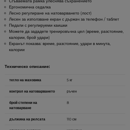
Сгъваемата рамка улеснява съхранението
Ергономична седалка
Лесно регулиране на натоварването (лост)
Лесен за използване екран с държач за телефон / таблет
Педали с регулируеми каишки
Можете да зададете тренировъчна цел (време, разстояние,
калории, брой удари)
Екранът показва: време, разстояние, удари в минута,
калории
Техническо описание:
тегло на маховика
5 кг
контрол на натоварването
ръчен
брой степени на
8
натоварване
дължина на релсата
110 см