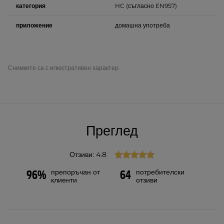
категория
HC (съгласно EN957)
приложение
домашна употреба
Снимките са с илюстративен характер.
Преглед
Отзиви: 4.8
препоръчан от
потребителски
96%
64
клиенти
отзиви