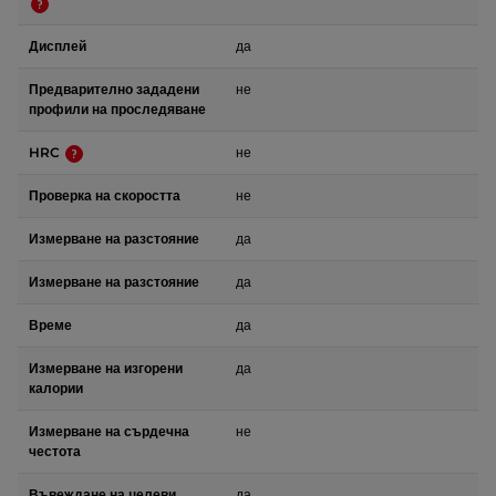
Дисплей
да
Предварително зададени
не
профили на проследяване
HRC
не
Проверка на скоростта
не
Измерване на разстояние
да
Измерване на разстояние
да
Време
да
Измерване на изгорени
да
калории
Измерване на сърдечна
не
честота
Въвеждане на целеви
да