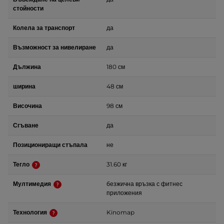
стойности
Колела за транспорт
да
Възможност за нивелиране
да
Дължина
180 см
ширина
48 см
Височина
98 см
Сгъване
да
Позициониращи стъпала
не
Тегло
31.60 кг
Мултимедия
безжична връзка с фитнес
приложения
Технология
Kinomap