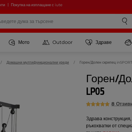
нти
Покупка на изплащане с iute
Мото
Outdoor
Здраве
Домашни мултифункционални уреди
Горен/Долен скрипец inSPORTl
Горен/Дол
LP05
8 Отзив
Здрава конструкция,
ръкохватки от специ