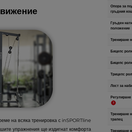
Опора за по
движение
гръдния ко
Гръден нат
положение
Трениране н
Бицепс ролк
Бицепс ролк
Трицепс ро
Лост за наб
Регулиране 
Трениране н
трапец
реме на всяка тренировка с inSPORTline
ашите упражнения ще издигнат комфорта
Трениране н