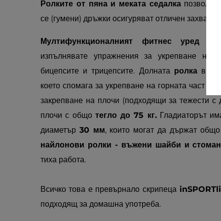
Ролките от пяна и меката седалка
позволява
се (гумени) дръжки осигуряват отличен захват.
Мултифункционалният фитнес уред in
изпълнявате упражнения за укрепване на му
бицепсите и трицепсите. Долната
ролка
ви по
което спомага за укрепване на горната част на 
закрепване на плочи (подходящи за тежести с 
плочи с общо
тегло до 75 кг.
Гладиаторът има
диаметър
30 мм
, които могат да държат общо
найлонови ролки - въжени шайби и стома
тиха работа.
Всичко това е превърнало скрипеца
inSPORTl
подходящ за домашна употреба.