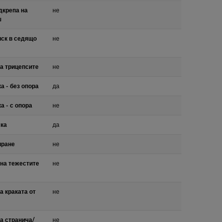
дкрепа на
не
ш
иск в седящо
не
а трицепсите
не
а - без опора
да
а - с опора
не
лка
да
иране
не
на тежестите
не
а краката от
не
а странича/
не