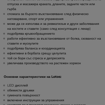
отпуска и масажира краката, дланите, задните части или
гърба
спомага за бързото възстановяване след физическо
натоварване, спорт или упражнения
може да се използва и за ревматизъм и други заболявания
на костите и ставите (само след консултация с лекар)
подобрява кръвообращението
работи ефективно за възстановяване от болка, скованост на
ставите и мускулите
подобрява баланса и координацията
ефективни в борбата срещу целулита
той се бори със стреса и депресията
увеличава производството на растежен хормон
Основни характеристики на Lotos:
LED дисплей
обемисти дръжки
гумената повърхност
включени инструкции за упражнения