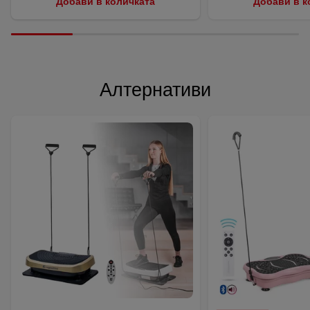
Добави в количката
Добави в к
Алтернативи