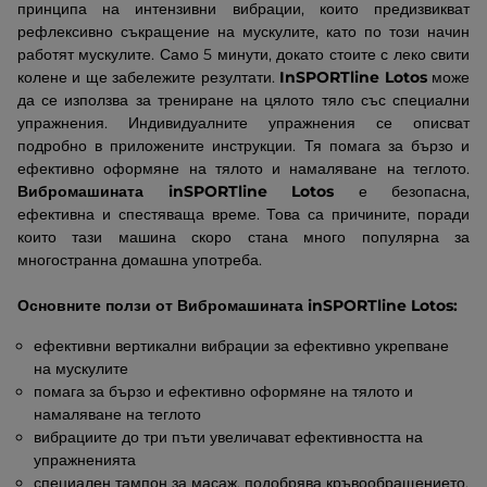
принципа на интензивни вибрации, които предизвикват
рефлексивно съкращение на мускулите, като по този начин
работят мускулите. Само 5 минути, докато стоите с леко свити
колене и ще забележите резултати.
InSPORTline Lotos
може
да се използва за трениране на цялото тяло със специални
упражнения. Индивидуалните упражнения се описват
подробно в приложените инструкции. Тя помага за бързо и
ефективно оформяне на тялото и намаляване на теглото.
Вибромашината inSPORTline Lotos
е безопасна,
ефективна и спестяваща време. Това са причините, поради
които тази машина скоро стана много популярна за
многостранна домашна употреба.
Основните ползи от Вибромашината inSPORTline Lotos:
ефективни вертикални вибрации за ефективно укрепване
на мускулите
помага за бързо и ефективно оформяне на тялото и
намаляване на теглото
вибрациите до три пъти увеличават ефективността на
упражненията
специален тампон за масаж, подобрява кръвообращението,