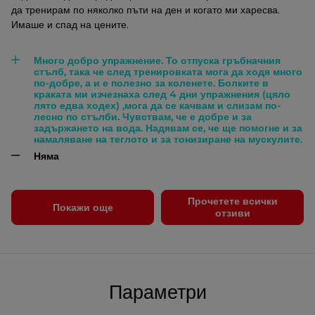
да тренирам по няколко пъти на ден и когато ми харесва.
Имаше и спад на цените.
Много добро упражнение. То отпуска гръбначния
стълб, така че след тренировката мога да ходя много
по-добре, а и е полезно за коленете. Болките в
краката ми изчезнаха след 4 дни упражнения (цяло
лято едва ходех) ,мога да се качвам и слизам по-
лесно по стълби. Чувствам, че е добре и за
задържането на вода. Надявам се, че ще помогне и за
намаляване на теглото и за тонизиране на мускулите.
Няма
Прочетете всички
Покажи още
отзиви
Параметри