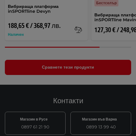
Бестселър
Вибрираща платформа
inSPORTline Devyn
Вибрираща платф
inSPORTline Mavir
188,65 € / 368,97 лв.
127,30 € / 248,9
Наличен
Сравнете тези продукти
Контакти
Магазин в Русе
Магазин във Варна
0897 61 21 90
0899 13 99 40