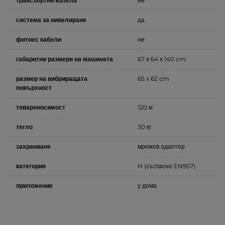
транспортни колела
не
система за нивелиране
да
фитнес кабели
не
габаритни размери на машината
67 х 64 х 140 cm
размер на вибриращата
65 x 62 cm
повърхност
товароносимост
120 кг
тегло
30 кг
захранване
мрежов адаптер
категория
H (съгласно EN957)
приложение
у дома