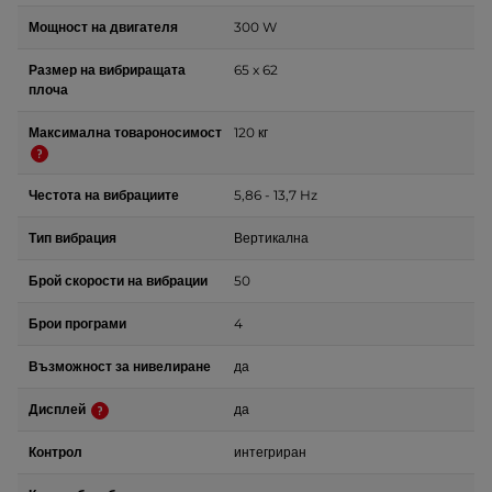
Мощност на двигателя
300 W
Размер на вибриращата
65 x 62
плоча
Максимална товароносимост
120 кг
Честота на вибрациите
5,86 - 13,7 Hz
Тип вибрация
Вертикална
Брой скорости на вибрации
50
Брои програми
4
Възможност за нивелиране
да
Дисплей
да
Контрол
интегриран