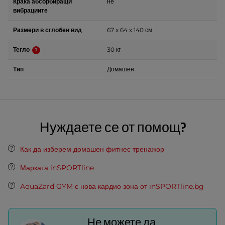
Крака абсорбиращи
не
вибрациите
Размери в сглобен вид
67 x 64 x 140 см
Тегло
30 кг
Тип
Домашен
Нуждаете се от помощ?
Как да изберем домашен фитнес тренажор
Марката inSPORTline
AquaZard GYM с нова кардио зона от inSPORTline.bg
Не можете да