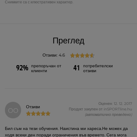
Снимките са с илюстративен характер.
Преглед
Отзиви: 4.6
препоръчан от
потребителски
92%
41
клиенти
отзиви
Оценен: 12. 12. 2017
Отзиви
ОО
Продукт закупен от inSPORTline.hu
(автоматично преведено)
Бил съм на тези обучения. Наистина ми хареса.Не можех да
ходя всеки ден поради ограничения във времето. Сега мога