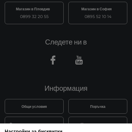
Магазин в Пловдив
Магазин в София
0899 32 20 55
0895 52 10 14
Следете ни в
Facebook
Youtube
Информация
Общи условия
Поръчка
Видове и цена за транспорт
Начини на плащане
Настройки за бисквитки