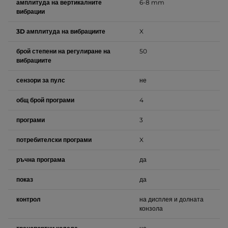
амплитуда на вертикалните
6-8 mm
вибрации
3D амплитуда на вибрациите
X
брой степени на регулиране на
50
вибрациите
сензори за пулс
не
общ брой програми
4
програми
3
потребителски програми
X
ръчна програма
да
показ
да
контрол
на дисплея и долната
конзола