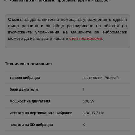
компютърът показва:
програма, време и скорост
Съвет:
за допълнителна помощ, за упражнения в една и
съща равнина и за общо разширяване на обхвата на
възможните упражнения на машините за вибромасаж
можете да използвате нашите
степ платформи
.
Техническо описание:
типове вибрации
вертикални ("люлка")
брой двигатели
1
мощност на двигателя
300 W
честота на вертикалните вибрации
5.86-13.7 Hz
честота на 3D вибрации
X