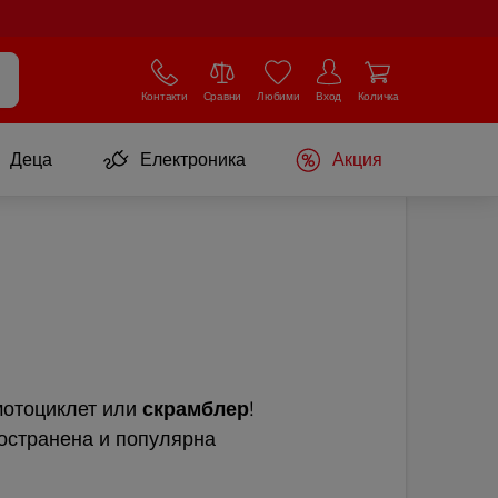
Контакти
Сравни
Любими
Вход
Количка
Деца
Електроника
Акция
 мотоциклет или
скрамблер
!
ространена и популярна