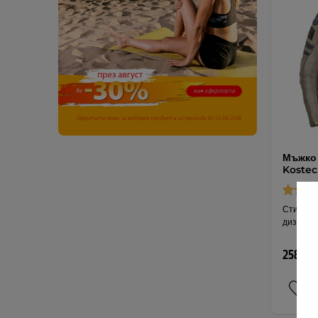
Мъжко 
Kostec
Стилно я
дизайн, 
258,20 