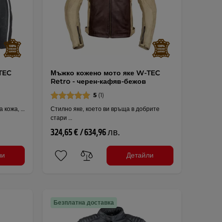
TEC
Мъжко кожено мото яке W-TEC
Retro - черен-кафяв-бежов
5
(1)
а кожа, …
Стилно яке, което ви връща в добрите
стари …
324,65 € / 634,96 лв.
ли
Детайли
Безплатна доставка