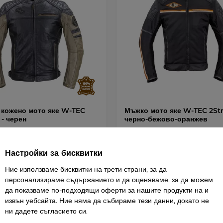
кожено мото яке W-TEC
Мъжко мото яке W-TEC 2Str
 - черен
черно-бежово-оранжев
4.5
(2)
5
(12)
ке от биволска кожа, класически
Лятно, дишащо и добре вентилира
Настройки за бисквитки
…
ретро …
Ние използваме бисквитки на трети страни, за да
€ / 505,00 лв.
125,25 € / 244,97 лв.
персонализираме съдържанието и да оценяваме, за да можем
да показваме по-подходящи оферти за нашите продукти на и
извън уебсайта. Ние няма да събираме тези данни, докато не
Детайли
Детай
ни дадете съгласието си.