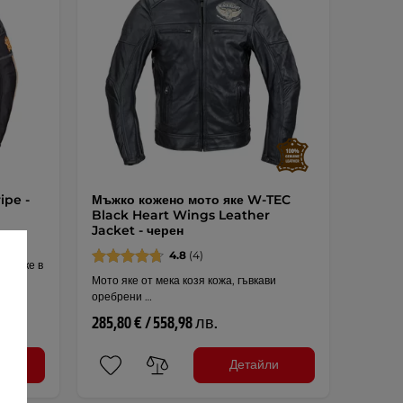
ipe -
Мъжко кожено мото яке W-TEC
Black Heart Wings Leather
Jacket - черен
4.8
(4)
но яке в
Мото яке от мека козя кожа, гъвкави
оребрени …
285,80 € / 558,98 лв.
ли
Детайли