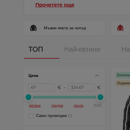
Прочетете още
Мъжки якета за чопър
ТОП
Най-евтини
На
Цена
Безпла
Подмян
€
-
€
(69)
евтини
средни
скъпи
Само промоции
(1)