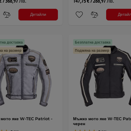
€ / 368,97 лв.
147,75 € / 288,97 лв.
Детайли
Детай
тна доставка
Безплатна доставка
а на размер
Подмяна на размер
мото яке W-TEC Patriot -
Мъжко мото яке W-TEC Patr
черен