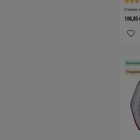
Стилно я
106,85 
Безпла
Подмян