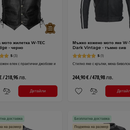
 мото жилетка W-TEC
Мъжко кожено мото яке W-
dge - черно
Dark Vintage - тъмно сив
5
(3)
5
(1)
ожен елек с практични джобове и
Стилно яке с кръпки, мека биволск
€ / 218,96 лв.
244,90 € / 478,98 лв.
Детайли
Детай
тна доставка
Безплатна доставка
а на размер
Подмяна на размер