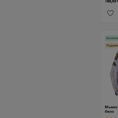
188,65 
Безпла
Подмян
Мъжко 
бяло