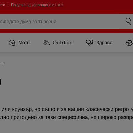
нти
Покупка на изплащане с iute
Мото
Outdoor
Здраве
пър
р
 или круизър, но също и за вашия класически ретро
ално пригодено за тази специфична, но широко разп