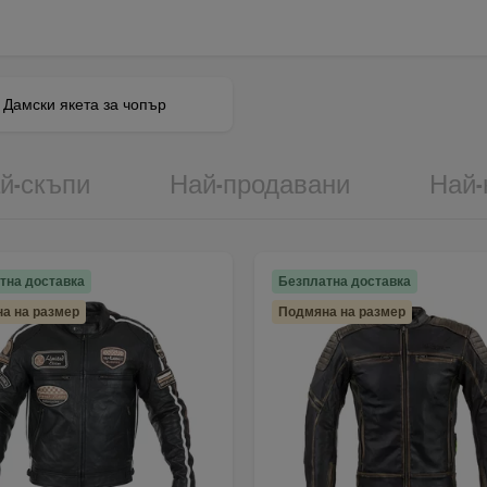
Дамски якета за чопър
й-скъпи
Най-продавани
Най-
тна доставка
Безплатна доставка
а на размер
Подмяна на размер