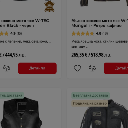
кожено мото яке W-TEC
Мъжко кожено мото яке W-
n Black - черен
Mungelli - Ретро кафяво
4.9
(15)
4.8
(18)
ке с лепенки, мека овча кожа, …
Мека ярешка кожа, стилни шевове
винтидж …
€ / 444,95 лв.
265,35 € / 518,98 лв.
Детайли
Детай
тна доставка
Безплатна доставка
Подмяна на размер