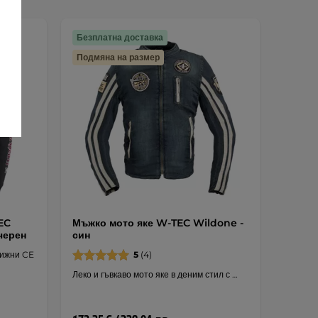
Безплатна доставка
Подмяна на размер
EC
Мъжко мото яке W-TEC Wildone -
 черен
син
вижни CE
5
(4)
Леко и гъвкаво мото яке в деним стил с …