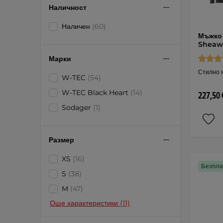
Наличност
Наличен
(60)
Мъжко 
Sheawe
Марки
Стилно я
W-TEC
(54)
W-TEC Black Heart
(14)
227,50 
Sodager
(1)
Размер
XS
(16)
Безпла
S
(38)
M
(47)
Още характеристики (11)