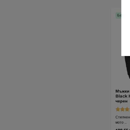
Безпла
Мъжки
Black 
черен
Стилнен
мото …