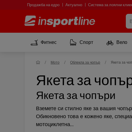
Продажба на едро
Актуално
Система за лоялни клие
Фитнес
Спорт
Вело
Мото
Облекла за чопър
Якета за чо
Якета за чопъ
Якета за чопъри
Вземете си стилно яке за вашия чопър
Обикновено това е кожено яке, специ
мотоциклетна...