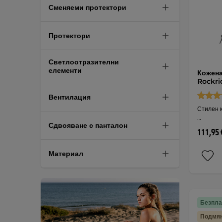
Сменяеми протектори
Протектори
Светлоотразителни
елементи
Кожена
Rockri
Вентилация
Стилен к
…
Сдвояване с панталон
111,95 
Материал
Безпла
Подмян