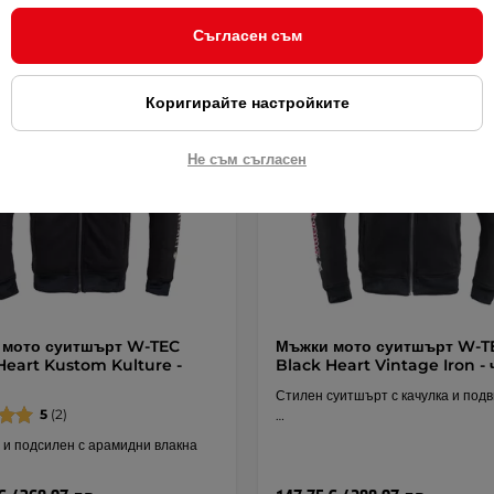
Съгласен съм
тна доставка
Безплатна доставка
Коригирайте настройките
Не съм съгласен
 мото суитшърт W-TEC
Мъжки мото суитшърт W-T
Heart Kustom Kulture -
Black Heart Vintage Iron -
Стилен суитшърт с качулка и под
5
(2)
…
 и подсилен с арамидни влакна