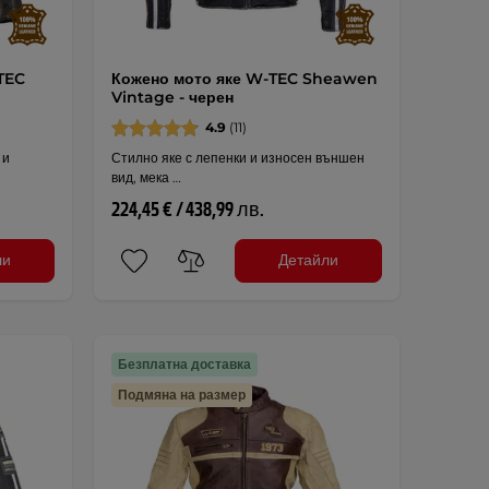
TEC
Кожено мото яке W-TEC Sheawen
Vintage - черен
4.9
(11)
 и
Стилно яке с лепенки и износен външен
вид, мека …
224,45 € / 438,99 лв.
ли
Детайли
Безплатна доставка
Подмяна на размер