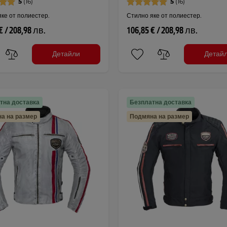
5
(16)
5
(16)
ке от полиестер.
Стилно яке от полиестер.
€ / 208,98 лв.
106,85 € / 208,98 лв.
Детайли
Детай
тна доставка
Безплатна доставка
а на размер
Подмяна на размер