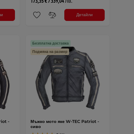
173,35 € / 339,04 лв.
ли
Детайли
Безплатна доставка
Подмяна на размер
iot -
Мъжко мото яке W-TEC Patriot -
сиво