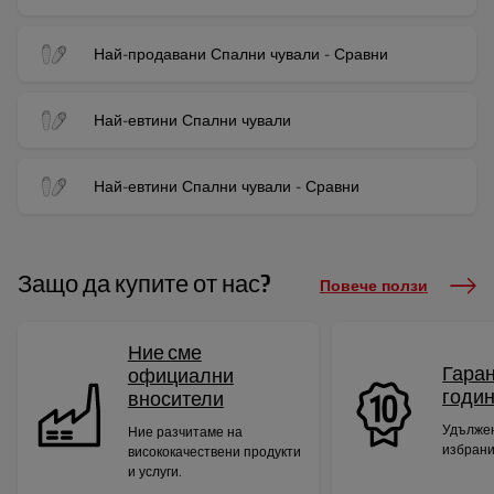
Най-продавани Спални чували - Сравни
Най-евтини Спални чували
Най-евтини Спални чували - Сравни
Защо да купите от нас?
Повече ползи
Ние сме
Гаран
официални
годи
вносители
Удължен
Ние разчитаме на
избрани
висококачествени продукти
и услуги.