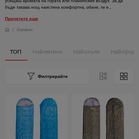
усещаш аромата на гората или планинския въздух. За да
бъде такава нощ наистина комфортна, обаче, ти е...
Прочетете още
Outdoor
ТОП
Най-евтини
Най-скъпи
Най-прода
Филтрирайте