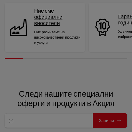
Ние сме
Гаран
официални
годи
вносители
Удължен
Ние разчитаме на
избрани
висококачествени продукти
и услуги.
Следи нашите специални
оферти и продукти в Акция
Запиши