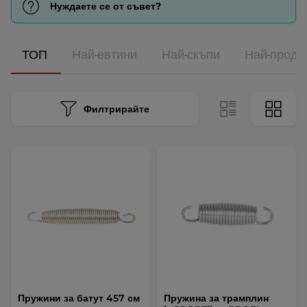
Нуждаете се от съвет?
ТОП
Най-евтини
Най-скъпи
Най-прода
Филтрирайте
Пружини за батут 457 см
Пружина за трамплин