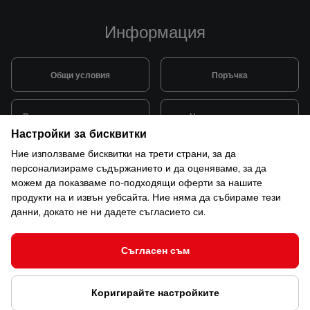
Информация
Общи условия
Поръчка
Видове и цена за транспорт
Начини на плащане
Настройки за бисквитки
Ние използваме бисквитки на трети страни, за да
Система за лоялни клиенти
Монтаж и поддръжка
персонализираме съдържанието и да оценяваме, за да
можем да показваме по-подходящи оферти за нашите
продукти на и извън уебсайта. Ние няма да събираме тези
Рекламации и гаранция
данни, докато не ни дадете съгласието си.
Съгласен съм
© 2026 САКСО ООД Всички права запазени
Коригирайте настройките
Защита на лични данни
Открийте ни в ShopMania