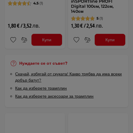
inSPORTline PROFI
4.5
(1)
Digital 100см, 122см,
140см
5
(1)
1,80 € / 3,52 лв.
1,30 € / 2,54 лв.
Купи
Купи
Нуждаете се от съвет?
Скачай, избягай от скуката! Какво трябва да има всеки
добър батут?
Как да изберете трамплин
Как да изберете аксесоари за трамплин