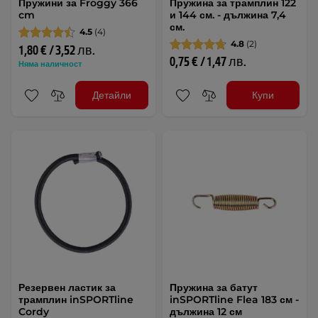
Пружини за Froggy 366
Пружина за трамплин 122
cm
и 144 см. - дължина 7,4
см.
4.5
(4)
4.8
(2)
1,80 € / 3,52 лв.
0,75 € / 1,47 лв.
Няма наличност
Детайли
Купи
Резервен ластик за
Пружина за батут
трамплин inSPORTline
inSPORTline Flea 183 см -
Cordy
дължина 12 см