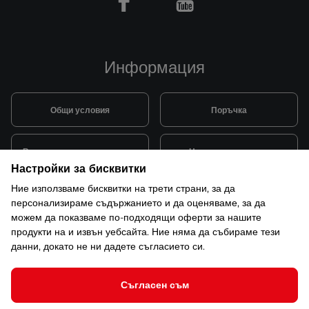
Facebook
Youtube
Информация
Общи условия
Поръчка
Видове и цена за транспорт
Начини на плащане
Настройки за бисквитки
Ние използваме бисквитки на трети страни, за да
Система за лоялни клиенти
Монтаж и поддръжка
персонализираме съдържанието и да оценяваме, за да
можем да показваме по-подходящи оферти за нашите
продукти на и извън уебсайта. Ние няма да събираме тези
Рекламации и гаранция
данни, докато не ни дадете съгласието си.
Съгласен съм