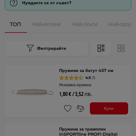
Нуждаете се от съвет?
ТОП
Най-евтини
Най-скъпи
Най-прода
Филтрирайте
Пружини за батут 457 см
4.5
(1)
Резервна пружина
1,80 € / 3,52 лв.
Купи
Пружина за трамплин
inSPORTline PROFI Digital