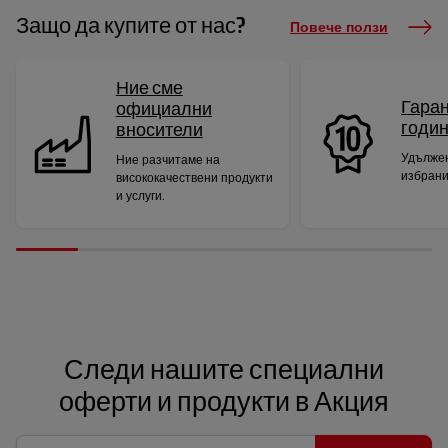
Защо да купите от нас?
Повече ползи
Ние сме
Гаран
официални
годи
вносители
Удължен
Ние разчитаме на
избрани
висококачествени продукти
и услуги.
Следи нашите специални
оферти и продукти в Акция