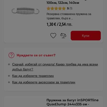
100см, 122см, 140см
5
(1)
Резервна стоманена пружина за
трамплин, бърз и …
1,30 € / 2,54 лв.
Купи
Нуждаете се от съвет?
Скачай, избягай от скуката! Какво трябва да има всеки
добър батут?
Как да изберете трамплин
Как да изберете аксесоари за трамплин
Пружина за батут inSPORTline
QuadJump 244x335 см -