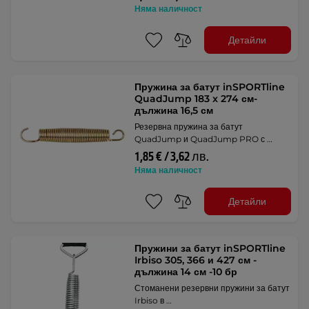
Няма наличност
Детайли
Пружина за батут inSPORTline
QuadJump 183 x 274 см-
дължина 16,5 см
Резервна пружина за батут
QuadJump и QuadJump PRO с …
1,85 € / 3,62 лв.
Няма наличност
Детайли
Пружини за батут inSPORTline
Irbiso 305, 366 и 427 см -
дължина 14 см -10 бр
Стоманени резервни пружини за батут
Irbiso в …