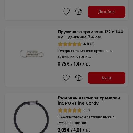
Детайли
Пружина за трамплин 122 и 144
см. - дължина 7,4 см.
4.8
(2)
Резервна стоманена пружина за
трамплин, бърз и …
0,75 € / 1,47 лв.
Купи
Резервен ластик за трамплин
inSPORTline Cordy
5
(1)
Съединително еластично въже с
гумено покритие.
2,05 € / 4,01 лв.