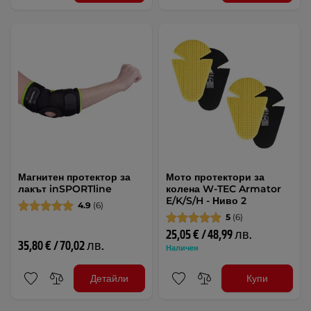
Магнитен протектор за
Мото протектори за
лакът inSPORTline
колена W-TEC Armator
E/K/S/H - Ниво 2
4.9
(6)
5
(6)
25,05 € / 48,99 лв.
35,80 € / 70,02 лв.
Наличен
Детайли
Купи