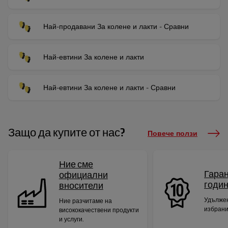
Най-продавани За колене и лакти - Сравни
Най-евтини За колене и лакти
Най-евтини За колене и лакти - Сравни
Защо да купите от нас?
Повече ползи
Ние сме
Гаран
официални
годи
вносители
Удължен
Ние разчитаме на
избрани
висококачествени продукти
и услуги.