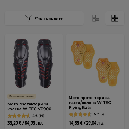
Филтрирайте
Подмяна на размер
Мото протектори за
лакти/колена W-TEC
Мото протектори за
FlyingBats
колена W-TEC VP900
4.7
(3)
4.6
(14)
33,20 € / 64,93 лв.
14,85 € / 29,04 лв.