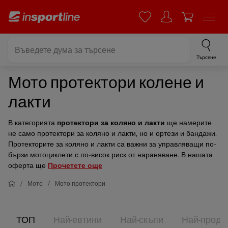
Търсене
Мото протектори колене и
лакти
В категорията
протектори за коляно и лакти
ще намерите
не само протектори за коляно и лакти, но и ортези и бандажи.
Протекторите за коляно и лакти са важни за управляващи по-
бързи мотоциклети с по-висок риск от нараняване. В нашата
оферта ще
Прочетете още
Мото
Мото протектори
ТОП
Най-евтини
Най-скъпи
Най-прода