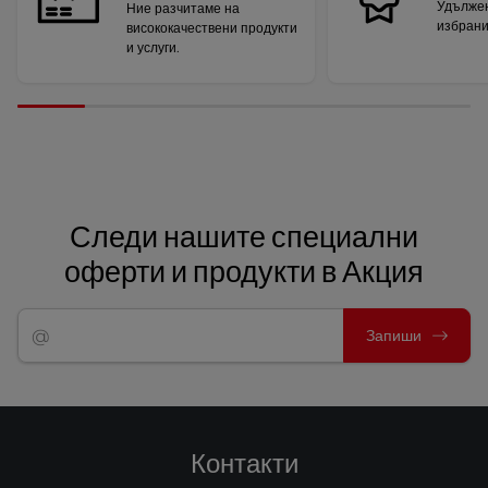
Удължен
Ние разчитаме на
избрани
висококачествени продукти
и услуги.
Следи нашите специални
оферти и продукти в Акция
Запиши
Контакти