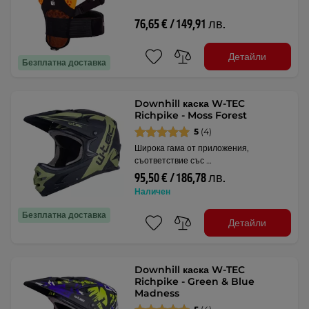
76,65 € / 149,91 лв.
Детайли
Безплатна доставка
Downhill каска W-TEC
Richpike - Moss Forest
5
(4)
Широка гама от приложения,
съответствие със …
95,50 € / 186,78 лв.
Наличен
Безплатна доставка
Детайли
Downhill каска W-TEC
Richpike - Green & Blue
Madness