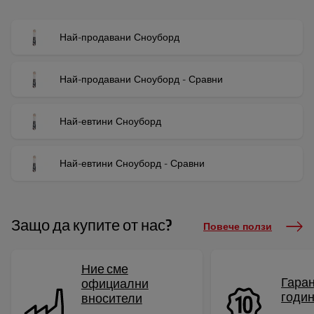
Най-продавани Сноуборд
Най-продавани Сноуборд - Сравни
Най-евтини Сноуборд
Най-евтини Сноуборд - Сравни
Защо да купите от нас?
Повече ползи
Ние сме
Гаран
официални
годи
вносители