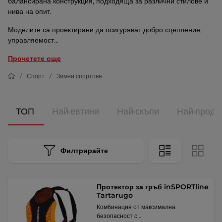
балансирана конструкция, подходяща за различни стилове и
нива на опит.
Моделите са проектирани да осигуряват добро сцепление,
управляемост...
Прочетете още
Спорт
Зимни спортове
ТОП
Най-евтини
Най-скъпи
Най-прода
Филтрирайте
Протектор за гръб inSPORTline
Tartarugo
Комбинация от максимална
безопасност с …