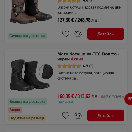
4.8
(2)
Високи ботуши, здрава подметка, две
катарами, …
127,30 € / 248,98 лв.
Детайли
Безплатна доставка
Мото ботуши W-TEC Boarto -
черен
Акция
4.7
(3)
Високи мото ботуши, ротационна
система за …
160,35 € / 313,62 лв.
188,65 € / 368,97 лв.
-1
Безплатна доставка
Наличен
Акция
Детайли
Подмяна на размер