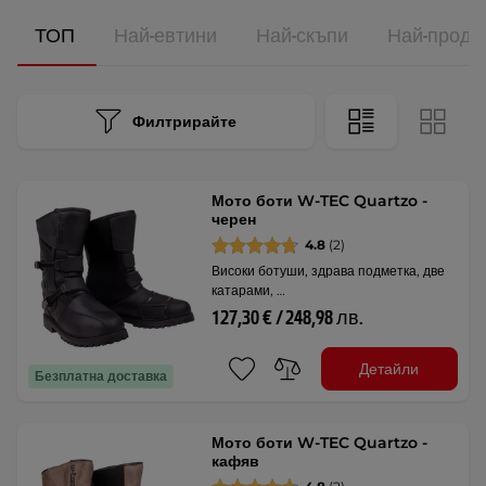
ТОП
Най-евтини
Най-скъпи
Най-прода
Филтрирайте
Мото боти W-TEC Quartzo -
черен
4.8
(2)
Високи ботуши, здрава подметка, две
катарами, …
127,30 € / 248,98 лв.
Детайли
Безплатна доставка
Мото боти W-TEC Quartzo -
кафяв