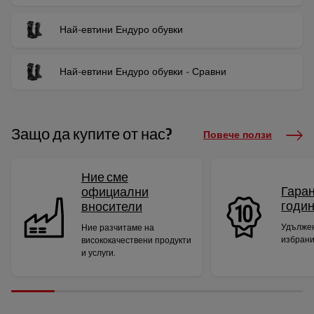
Най-евтини Ендуро обувки
Най-евтини Ендуро обувки - Сравни
Защо да купите от нас?
Повече ползи
Ние сме
Гаран
официални
годи
вносители
Удължен
Ние разчитаме на
избрани
висококачествени продукти
и услуги.