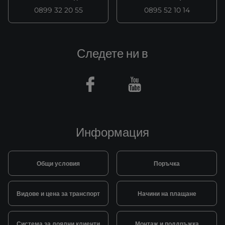
0899 32 20 55
0895 52 10 14
Следете ни в
Facebook
Youtube
Информация
Общи условия
Поръчка
Видове и цена за транспорт
Начини на плащане
Система за лоялни клиенти
Монтаж и поддръжка