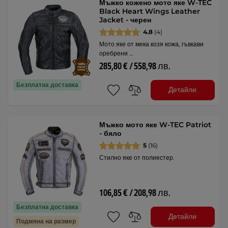
Мъжко кожено мото яке W-TEC
Black Heart Wings Leather
Jacket - черен
4.8
(4)
Мото яке от мека козя кожа, гъвкави
оребрени …
285,80 € / 558,98 лв.
Безплатна доставка
Детайли
Мъжко мото яке W-TEC Patriot
- бяло
5
(16)
Стилно яке от полиестер.
106,85 € / 208,98 лв.
Безплатна доставка
Детайли
Подмяна на размер