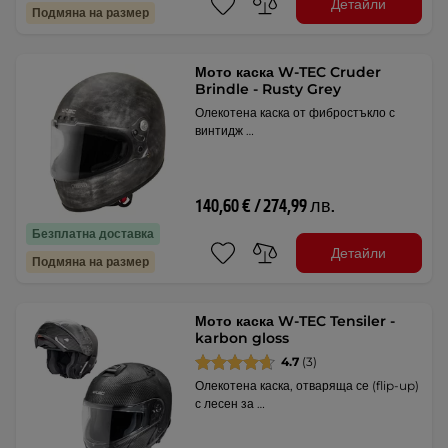
Детайли
Подмяна на размер
Мото каска W-TEC Cruder
Brindle - Rusty Grey
Олекотена каска от фибростъкло с
винтидж …
140,60 € / 274,99 лв.
Безплатна доставка
Детайли
Подмяна на размер
Мото каска W-TEC Tensiler -
karbon gloss
4.7
(3)
Олекотена каска, отваряща се (flip-up)
с лесен за …