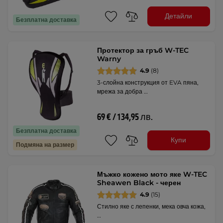
Детайли
Безплатна доставка
Протектор за гръб W-TEC
Warny
4.9
(8)
3-слойна конструкция от EVA пяна,
мрежа за добра …
69 € / 134,95 лв.
Безплатна доставка
Купи
Подмяна на размер
Мъжко кожено мото яке W-TEC
Sheawen Black - черен
4.9
(15)
Стилно яке с лепенки, мека овча кожа,
…