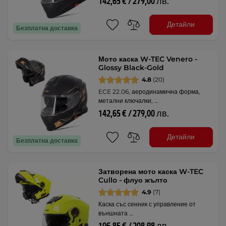
142,65 € / 279,00 лв.
Детайли
Безплатна доставка
Мото каска W-TEC Venero -
Glossy Black-Gold
4.8
(20)
ECE 22.06, аеродинамична форма,
метални ключалки, …
142,65 € / 279,00 лв.
Детайли
Безплатна доставка
Затворена мото каска W-TEC
Cullo - флуо жълто
4.9
(7)
Каска със сенник с управление от
външната …