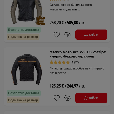
Стилно яке от биволска кожа,
класически дизайн, …
258,20 € / 505,00 лв.
Безплатна доставка
Детайли
Подмяна на размер
Мъжко мото яке W-TEC 2Stripe
- черно-бежово-оранжев
5
(12)
Лятно, дишащо и добре вентилирано
яке в ретро …
125,25 € / 244,97 лв.
Безплатна доставка
Детайли
Подмяна на размер