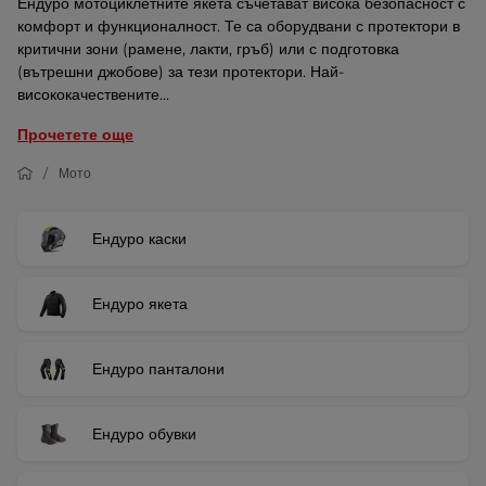
Ендуро мотоциклетните якета съчетават висока безопасност с
комфорт и функционалност. Те са оборудвани с протектори в
критични зони (рамене, лакти, гръб) или с подготовка
(вътрешни джобове) за тези протектори. Най-
висококачествените...
Прочетете още
Мото
Ендуро каски
Ендуро якета
Ендуро панталони
Ендуро обувки