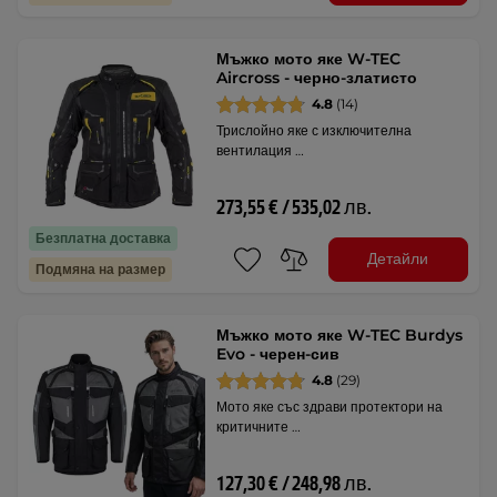
Мъжко мото яке W-TEC
Aircross - черно-златисто
4.8
(14)
Трислойно яке с изключителна
вентилация …
273,55 € / 535,02 лв.
Безплатна доставка
Детайли
Подмяна на размер
Мъжко мото яке W-TEC Burdys
Evo - черен-сив
4.8
(29)
Мото яке със здрави протектори на
критичните …
127,30 € / 248,98 лв.