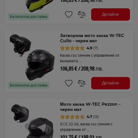
106,85 € / 208,98 лв.
Детайли
Безплатна доставка
Затворена мото каска W-TEC
Cullo - черен мат
4.9
(7)
Каска със сенник с управление от
външната …
106,85 € / 208,98 лв.
Детайли
Безплатна доставка
Мото каска W-TEC Pezzon -
черен мат
4.7
(13)
ECE 22.06, каска със сенник с
управление от …
101,75 € / 199,01 лв.