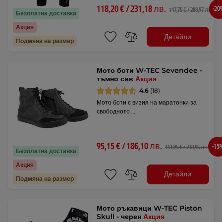
118,20 € / 231,18 лв.
-2
147,75 € / 288,97 лв.
Безплатна доставка
Акция
Детайли
Подмяна на размер
Мото боти W-TEC Sevendee -
тъмно сив
Акция
4.6
(18)
Мото боти с визия на маратонки за
свободното …
95,15 € / 186,10 лв.
-15
111,95 € / 218,96 лв.
Безплатна доставка
Акция
Детайли
Подмяна на размер
Мото ръкавици W-TEC Piston
Skull - черен
Акция