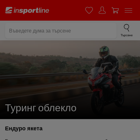
Търсене
Туринг облекло
Ендуро якета