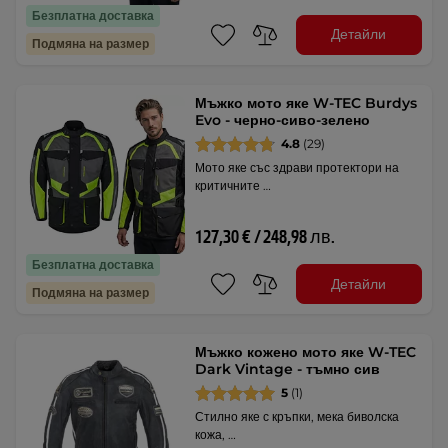
Безплатна доставка
Детайли
Подмяна на размер
Мъжко мото яке W-TEC Burdys
Evo - черно-сиво-зелено
4.8
(29)
Мото яке със здрави протектори на
критичните …
127,30 € / 248,98 лв.
Безплатна доставка
Детайли
Подмяна на размер
Мъжко кожено мото яке W-TEC
Dark Vintage - тъмно сив
5
(1)
Стилно яке с кръпки, мека биволска
кожа, …