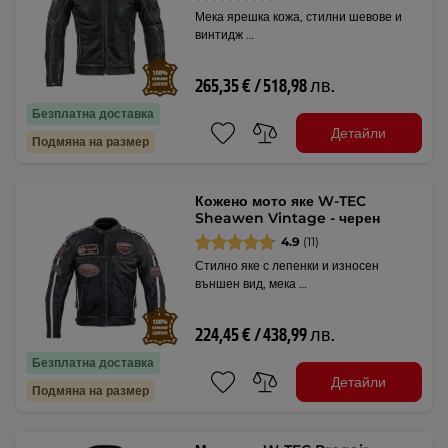
Мека ярешка кожа, стилни шевове и
винтидж …
265,35 € / 518,98 лв.
Безплатна доставка
Детайли
Подмяна на размер
Кожено мото яке W-TEC
Sheawen Vintage - черен
4.9
(11)
Стилно яке с лепенки и износен
външен вид, мека …
224,45 € / 438,99 лв.
Безплатна доставка
Детайли
Подмяна на размер