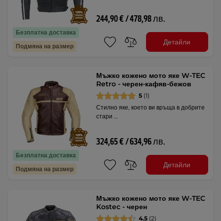
244,90 € / 478,98 лв.
Безплатна доставка
Детайли
Подмяна на размер
Мъжко кожено мото яке W-TEC
Retro - черен-кафяв-бежов
5
(1)
Стилно яке, което ви връща в добрите
стари …
324,65 € / 634,96 лв.
Безплатна доставка
Детайли
Подмяна на размер
Мъжко кожено мото яке W-TEC
Kostec - черен
4.5
(2)