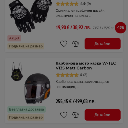
4.9
(9)
Оригинален графичен дизайн,
еластичен панел за …
19,90 € / 38,92 лв.
-15%
23,50 € / 45,96 лв.
Акция
Детайли
Подмяна на размер
Карбонова мото каска W-TEC
V135 Matt Carbon
5
(3)
Карбонова каска, заключваща се
вентилация, …
255,15 € / 499,03 лв.
Безплатна доставка
Детайли
Подмяна на размер