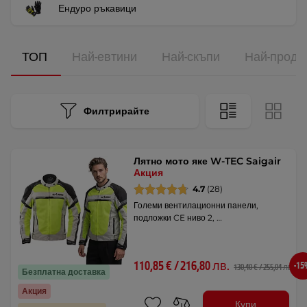
Ендуро ръкавици
ТОП
Най-евтини
Най-скъпи
Най-прода
Филтрирайте
Лятно мото яке W-TEC Saigair
Акция
4.7
(28)
Големи вентилационни панели,
подложки CE ниво 2, …
110,85 € / 216,80 лв.
-1
130,40 € / 255,04 лв.
Безплатна доставка
Акция
Купи