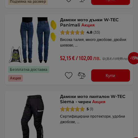
Подмяна на размер
Дамски мото дънки W-TEC
Panimali
Акция
4.8
(33)
Висока талия, много джобове, двойни
шевове, …
52,15 € / 102,00 лв.
-15%
61,35 € / 119,99 лв.
Безплатна доставка
Купи
Акция
Дамски мото панталон W-TEC
Siema - черен
Акция
5
(1)
Сертифицирани протектори, удобни
джобове, …