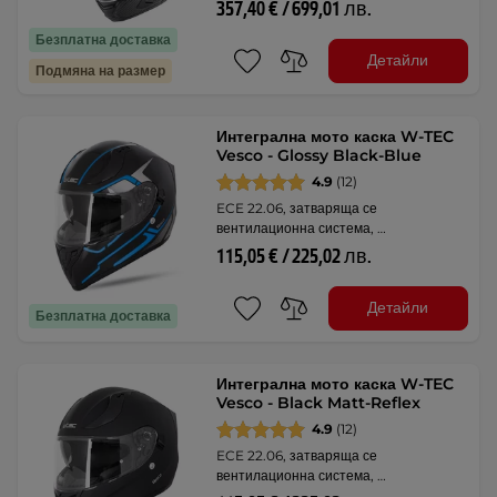
357,40 € / 699,01 лв.
Безплатна доставка
Детайли
Подмяна на размер
Интегрална мото каска W-TEC
Vesco - Glossy Black-Blue
4.9
(12)
ECE 22.06, затваряща се
вентилационна система, …
115,05 € / 225,02 лв.
Детайли
Безплатна доставка
Интегрална мото каска W-TEC
Vesco - Black Matt-Reflex
4.9
(12)
ECE 22.06, затваряща се
вентилационна система, …