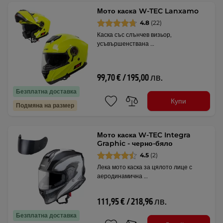
Мото каскa W-TEC Lanxamo
4.8
(22)
Каска със слънчев визьор,
усъвършенствана …
99,70 € / 195,00 лв.
Безплатна доставка
Купи
Подмяна на размер
Мото каска W-TEC Integra
Graphic - черно-бяло
4.5
(2)
Лека мото каска за цялото лице с
аеродинамична …
111,95 € / 218,96 лв.
Безплатна доставка