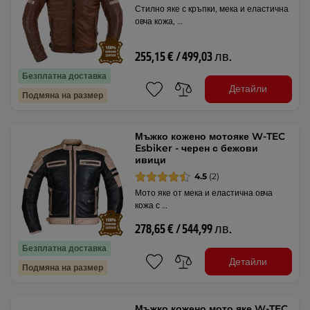
Стилно яке с кръпки, мека и еластична
овча кожа, …
255,15 € / 499,03 лв.
Безплатна доставка
Детайли
Подмяна на размер
Мъжко кожено мотояке W-TEC
Esbiker - черен с бежови
ивици
4.5
(2)
Мото яке от мека и еластична овча
кожа с …
278,65 € / 544,99 лв.
Безплатна доставка
Детайли
Подмяна на размер
Мъжко кожено мото яке W-TEC