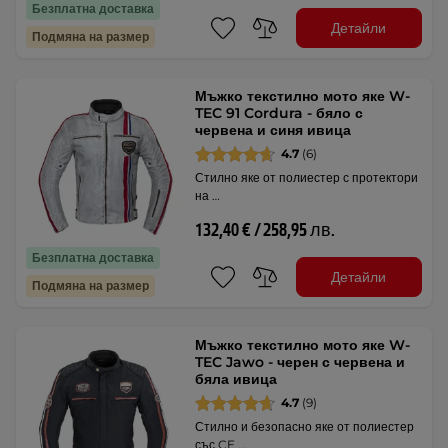
Безплатна доставка
Детайли
Подмяна на размер
Мъжко текстилно мото яке W-
TEC 91 Cordura - бяло с
червена и синя ивица
4.7
(6)
Стилно яке от полиестер с протектори
на …
132,40 € / 258,95 лв.
Безплатна доставка
Детайли
Подмяна на размер
Мъжко текстилно мото яке W-
TEC Jawo - черен с червена и
бяла ивица
4.7
(9)
Стилно и безопасно яке от полиестер
със CE …