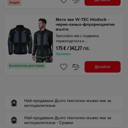
Акция
Мото яке W-TEC Modock -
черно-синьо-флуоресцентно
жълто
Трислойно яке с подвижна
термоподплата и …
175 € / 342,27 лв.
Наличен
Безплатна доставка
Детайли
Най-продавани Дълго текстилно мъжко яке за
мотоциклетизъм
Най-продавани Дълго текстилно мъжко яке за
мотоциклетизъм - Сравни