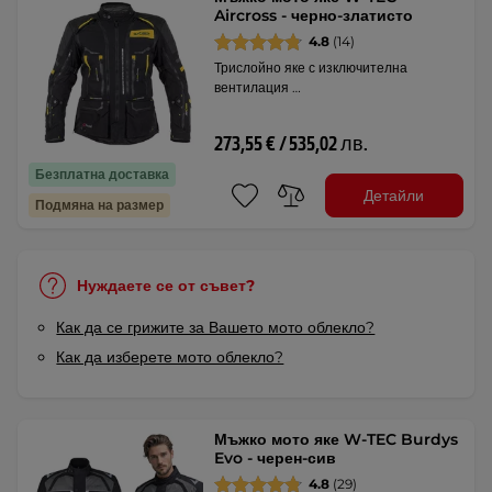
Aircross - черно-златисто
4.8
(14)
Трислойно яке с изключителна
вентилация …
273,55 € / 535,02 лв.
Безплатна доставка
Детайли
Подмяна на размер
Нуждаете се от съвет?
Как да се грижите за Вашето мото облекло?
Как да изберете мото облекло?
Мъжко мото яке W-TEC Burdys
Evo - черен-сив
4.8
(29)