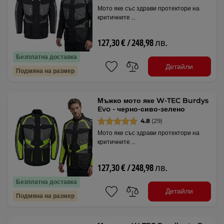
Мото яке със здрави протектори на
критичните …
127,30 € / 248,98 лв.
Безплатна доставка
Детайли
Подмяна на размер
Мъжко мото яке W-TEC Burdys
Evo - черно-сиво-зелено
4.8
(29)
Мото яке със здрави протектори на
критичните …
127,30 € / 248,98 лв.
Безплатна доставка
Детайли
Подмяна на размер