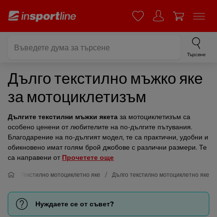
Търсене
Дълго текстилно мъжко яке
за мотоциклетизъм
Дългите текстилни мъжки якета
за мотоциклетизъм са
особено ценени от любителите на по-дългите пътувания.
Благодарение на по-дългият модел, те са практични, удобни и
обикновено имат голям брой джобове с различни размери. Те
са направени от
Прочетете още
ета
Текстилно мотоциклетно яке
Дълго текстилно мотоциклетно яке
Нуждаете се от съвет?