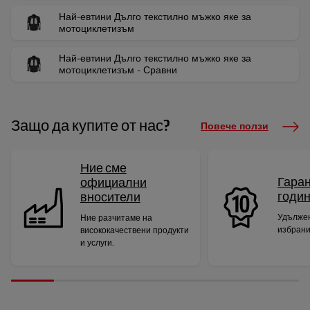
Най-евтини Дълго текстилно мъжко яке за
мотоциклетизъм
Най-евтини Дълго текстилно мъжко яке за
мотоциклетизъм - Сравни
Защо да купите от нас?
Повече ползи
Ние сме
Гаран
официални
годи
вносители
Удължен
Ние разчитаме на
избрани
висококачествени продукти
и услуги.