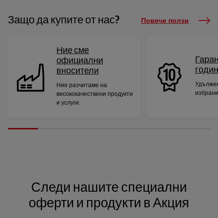
Защо да купите от нас?
Повече ползи
Ние сме
Гаран
официални
годи
вносители
Удължен
Ние разчитаме на
избрани
висококачествени продукти
и услуги.
Следи нашите специални
оферти и продукти в Акция