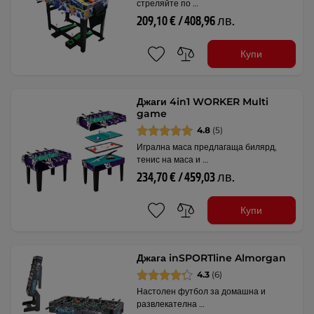
стреляйте по …
209,10 € / 408,96 лв.
Купи
Джаги 4in1 WORKER Multi
game
4.8
(5)
Игрална маса предлагаща билярд,
тенис на маса и …
234,70 € / 459,03 лв.
Купи
Джага inSPORTline Almorgan
4.3
(6)
Настолен футбол за домашна и
развлекателна …