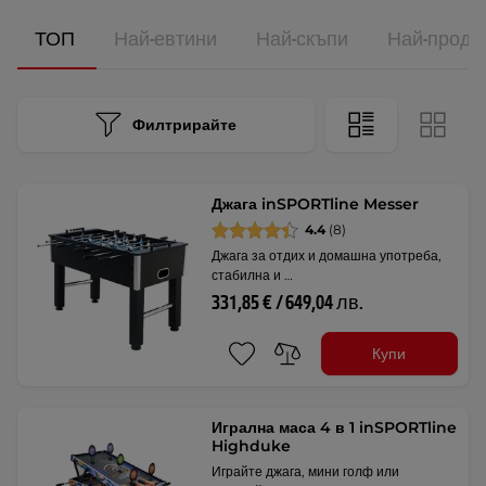
ТОП
Най-евтини
Най-скъпи
Най-прода
Филтрирайте
Джага inSPORTline Messer
4.4
(8)
Джага за отдих и домашна употреба,
стабилна и …
331,85 € / 649,04 лв.
Купи
Игрална маса 4 в 1 inSPORTline
Highduke
Играйте джага, мини голф или