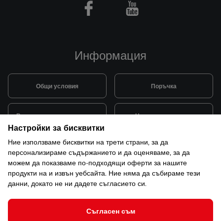
Facebook
Youtube
Информация
Общи условия
Поръчка
Видове и цена за транспорт
Начини на плащане
Настройки за бисквитки
Ние използваме бисквитки на трети страни, за да
Система за лоялни клиенти
Монтаж и поддръжка
персонализираме съдържанието и да оценяваме, за да
можем да показваме по-подходящи оферти за нашите
продукти на и извън уебсайта. Ние няма да събираме тези
Рекламации и гаранция
данни, докато не ни дадете съгласието си.
Съгласен съм