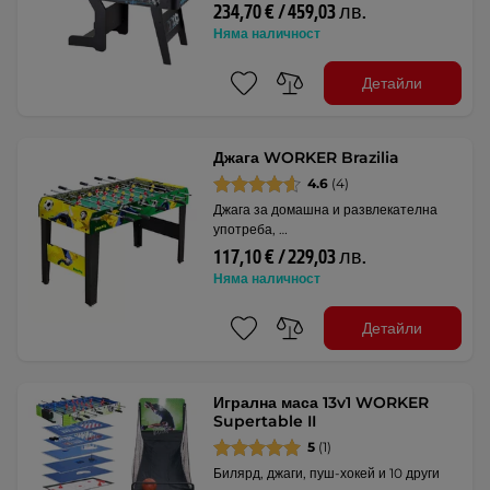
234,70 € / 459,03 лв.
Няма наличност
Детайли
Джага WORKER Brazilia
4.6
(4)
Джага за домашна и развлекателна
употреба, …
117,10 € / 229,03 лв.
Няма наличност
Детайли
Игрална маса 13v1 WORKER
Supertable II
5
(1)
Билярд, джаги, пуш-хокей и 10 други