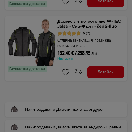
Детайли
Безплатна доставка
Дамско лятно мото яке W-TEC
Jelsa - Сив-Жълт - šedá-fluo
5
(7)
Отлична вентилация, подвижна
водоустойчива …
132,40 € / 258,95 лв.
Наличен
Безплатна доставка
Детайли
Най-продавани Дамски якета за ендуро
Най-продавани Дамски якета за ендуро - Сравни