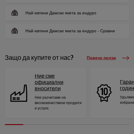
Най-евтини Дамски якета за ендуро
Най-евтини Дамски якета за ендуро - Сравни
Защо да купите от нас?
Повече ползи
Ние сме
Гаран
официални
годи
вносители
Удължен
Ние разчитаме на
избрани
висококачествени продукти
и услуги.