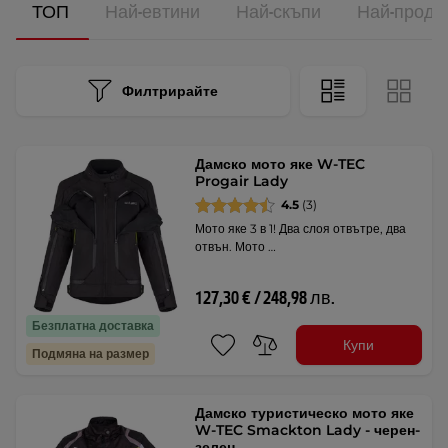
ТОП
Най-евтини
Най-скъпи
Най-прода
Филтрирайте
Дамско мото яке W-TEC
Progair Lady
4.5
(3)
Мото яке 3 в 1! Два слоя отвътре, два
отвън. Мото …
127,30 € / 248,98 лв.
Безплатна доставка
Купи
Подмяна на размер
Дамско туристическо мото яке
W-TEC Smackton Lady - черен-
зелен