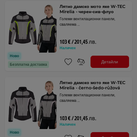
Лятно дамско мото яке W-TEC
Mirelia - черен-сив-флуо
Големи вентилационни панели,
сваляема …
103 € / 201,45 лв.
Наличен
Ново
Детайли
Безплатна доставка
Лятно дамско мото яке W-TEC
Mirelia - černo-šedo-růžová
Големи вентилационни панели,
сваляема …
103 € / 201,45 лв.
Наличен
Ново