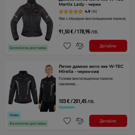
Martix Lady - черен
4.9
(16)
Яке с обширни вентилационни панели,
…
91,50 € / 178,96 лв.
Детайли
Безплатна доставка
Лятно дамско мото яке W-TEC
Mirelia - черен-сив
Големи вентилационни панели,
сваляема …
103 € / 201,45 лв.
Наличен
Ново
Детайли
Безплатна доставка