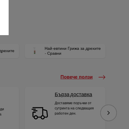
Най-евтини Грижа за дрехите
дрехите
- Сравни
Повече ползи
Бърза доставка
Доставяме поръчки от
сутринта на следващия
яди
работен ден.
а
Следваща