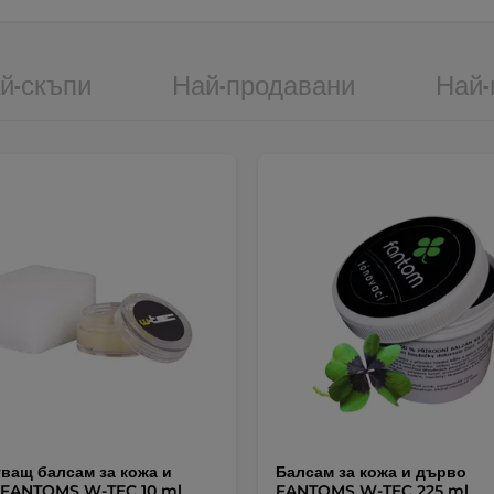
й-скъпи
Най-продавани
Най-
ващ балсам за кожа и
Балсам за кожа и дърво
 FANTOMS W-TEC 10 ml
FANTOMS W-TEC 225 ml