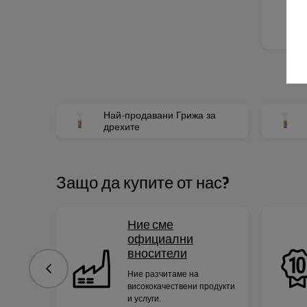
В
Най-продавани Грижа за
дрехите
Защо да купите от нас?
Ние сме
официални
вносители
Предишна
Ние разчитаме на
висококачествени продукти
и услуги.