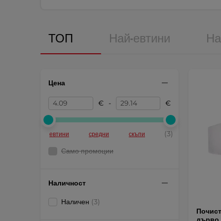
ТОП
Най-евтини
На
Цена
€
-
€
(3)
евтини
средни
скъпи
Само промоции
Наличност
Наличен
(3)
Почист
дърво