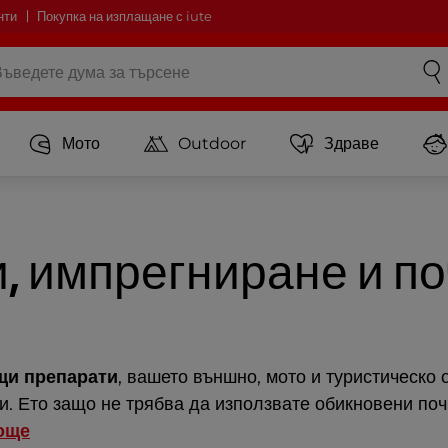
нти
Покупка на изплащане с iute
Мото
Outdoor
Здраве
и, импрегниране и п
щи препарати
, вашето външно, мото и туристическо
си. Ето защо не трябва да използвате обикновени по
още