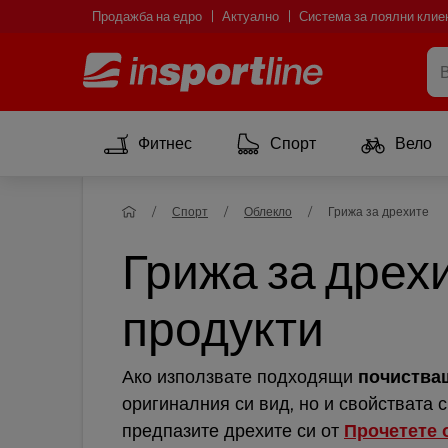
Продажба на едро
Актуално
Система за лоялни клие
Фитнес
Спорт
Вело
Спорт
Облекло
Грижа за дрехите
Грижа за дрех
продукти
Ако използвате подходящи
почиства
оригиналния си вид, но и свойствата 
предпазите дрехите си от
Прочетете 