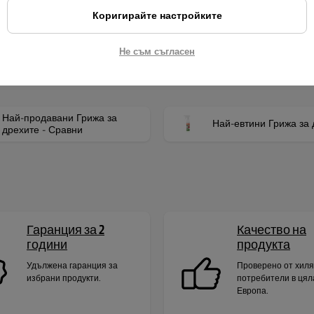
и посъветваме.
Коригирайте настройките
Не съм съгласен
Най-продавани Грижа за
Най-евтини Грижа за 
дрехите - Сравни
Гаранция за 2
Качество на
години
продукта
Удължена гаранция за
Проверено от хил
избрани продукти.
потребители в цял
Европа.