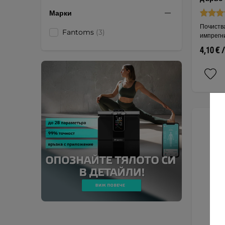
Марки
Почиства
Fantoms
(3)
импрегн
4,10 € 
и