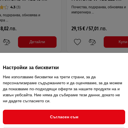
4.3
(3)
Почиства, подхранва, обновява и
импрегнира …
, подхранва, обновява и
ира …
/ 8,02 лв.
29,15 € / 57,01 лв.
Детайли
Купи
Настройки за бисквитки
Ние използваме бисквитки на трети страни, за да
персонализираме съдържанието и да оценяваме, за да можем
да показваме по-подходящи оферти за нашите продукти на и
извън уебсайта. Ние няма да събираме тези данни, докато не
ни дадете съгласието си.
Съгласен съм
Не можете да
зберете? Ние ще