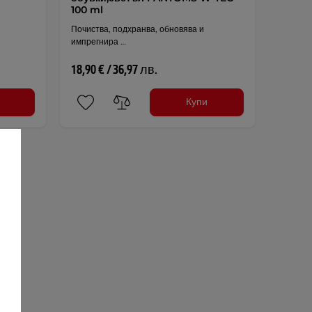
100 ml
Почиства, подхранва, обновява и
импрегнира …
18,90 € / 36,97 лв.
Купи