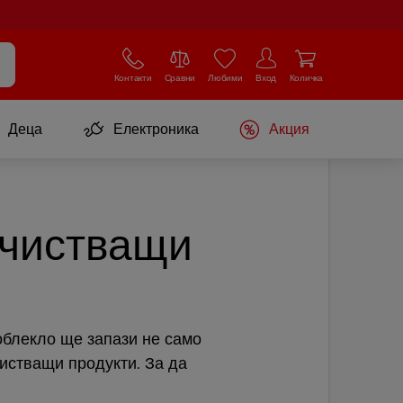
Контакти
Сравни
Любими
Вход
Количка
Деца
Електроника
Акция
очистващи
 облекло ще запази не само
чистващи продукти. За да