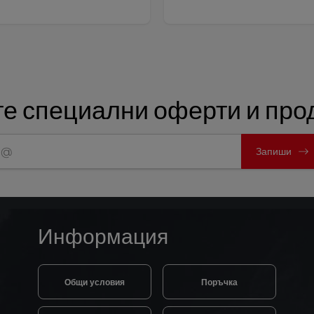
е специални оферти и прод
Запиши
Информация
Общи условия
Поръчка