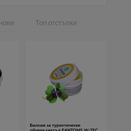
нови
Топ отстъпки
Балсам за туристически
обувки,светъл FANTOMS W-TEC