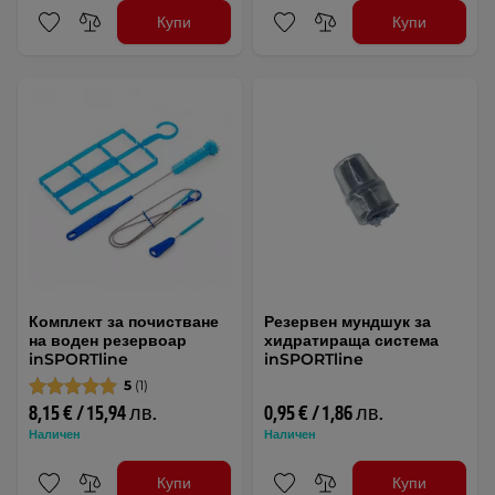
Купи
Купи
Комплект за почистване
Резервен мундшук за
на воден резервоар
хидратираща система
inSPORTline
inSPORTline
5
(1)
8,15 € / 15,94 лв.
0,95 € / 1,86 лв.
Наличен
Наличен
Купи
Купи