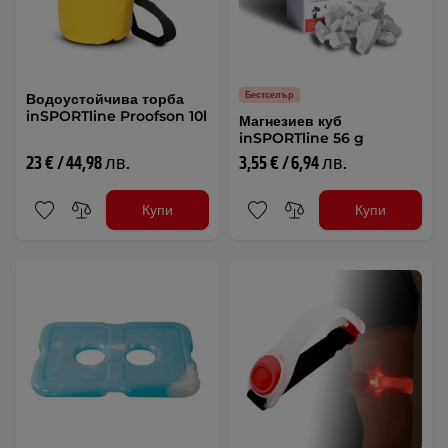
Бестселър
Водоустойчива торба
inSPORTline Proofson 10l
Магнезиев куб
inSPORTline 56 g
23 € / 44,98 лв.
3,55 € / 6,94 лв.
Купи
Купи