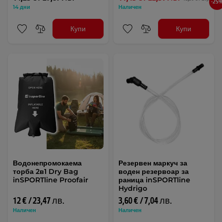
-25
14 дни
Наличен
Купи
Купи
Водонепромокаема
Резервен маркуч за
торба 2в1 Dry Bag
воден резервоар за
inSPORTline Proofair
раница inSPORTline
Hydrigo
12 € / 23,47 лв.
3,60 € / 7,04 лв.
Наличен
Наличен