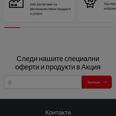
Удължен
Ние разчитаме на
избрани
висококачествени продукти
и услуги.
Следи нашите специални
оферти и продукти в Акция
Запиши
Контакти