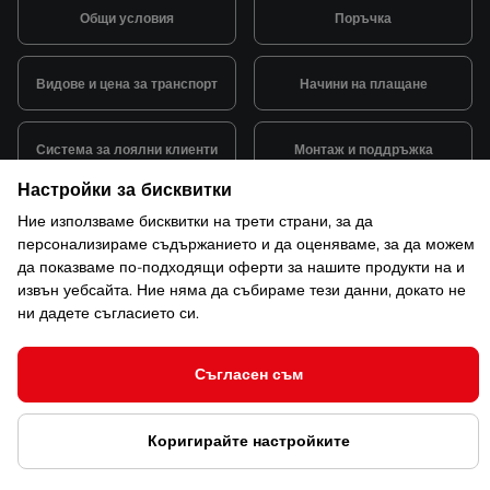
Общи условия
Поръчка
Видове и цена за транспорт
Начини на плащане
Система за лоялни клиенти
Монтаж и поддръжка
Настройки за бисквитки
Рекламации и гаранция
Ние използваме бисквитки на трети страни, за да
персонализираме съдържанието и да оценяваме, за да можем
да показваме по-подходящи оферти за нашите продукти на и
извън уебсайта. Ние няма да събираме тези данни, докато не
ни дадете съгласието си.
© 2026 САКСО ООД Всички права запазени
Защита на лични данни
Открийте ни в ShopMania
Съгласен съм
Настройки за бисквитки
Коригирайте настройките