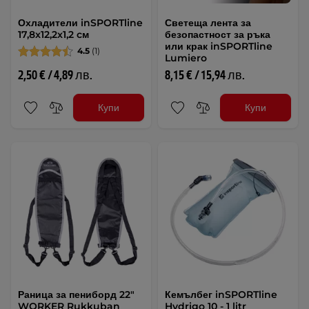
Охладители inSPORTline
Светеща лента за
17,8x12,2x1,2 cм
безопастност за ръка
или крак inSPORTline
4.5
(1)
Lumiero
2,50 € / 4,89 лв.
8,15 € / 15,94 лв.
Купи
Купи
Раница за пениборд 22"
Кемълбег inSPORTline
WORKER Rukkuban
Hydrigo 10 - 1 litr