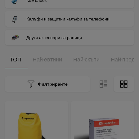
Кемълбек
Калъфи и защитни калъфи за телефони
Други аксесоари за раници
ТОП
Най-евтини
Най-скъпи
Най-прода
Филтрирайте