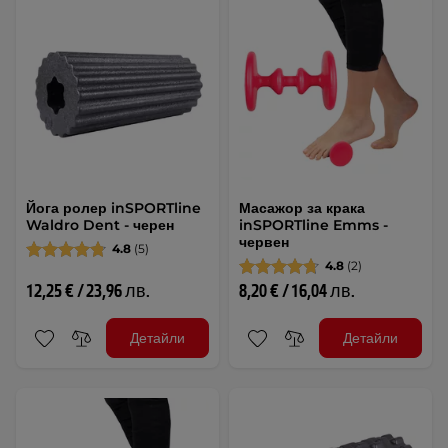
Йога ролер inSPORTline
Масажор за крака
Waldro Dent - черен
inSPORTline Emms -
червен
4.8
(5)
4.8
(2)
12,25 € / 23,96 лв.
8,20 € / 16,04 лв.
Детайли
Детайли