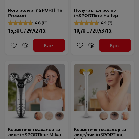
Йога ролер inSPORTline
Полукръгъл ролер
Pressori
inSPORTline Halfep
4.8
(12)
4.9
(7)
15,30 € / 29,92 лв.
10,70 € / 20,93 лв.
Купи
Купи
Козметичен масажор за
Козметичен масажор за
лице inSPORTline Milva
лице/очи inSPORTline