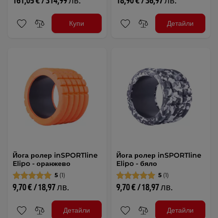
161,05 € / 314,99 лв.
18,90 € / 36,97 лв.
Купи
Детайли
Йога ролер inSPORTline
Йога ролер inSPORTline
Elipo - оранжево
Elipo - бяло
5
(1)
5
(1)
9,70 € / 18,97 лв.
9,70 € / 18,97 лв.
Детайли
Детайли