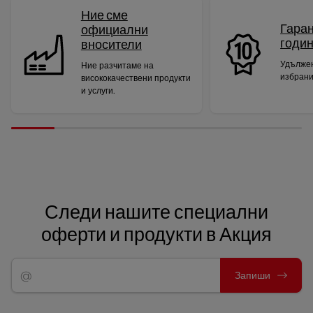
Ние сме
Гаран
официални
годи
вносители
Удължен
Ние разчитаме на
избрани
висококачествени продукти
и услуги.
Следи нашите специални
оферти и продукти в Акция
Запиши