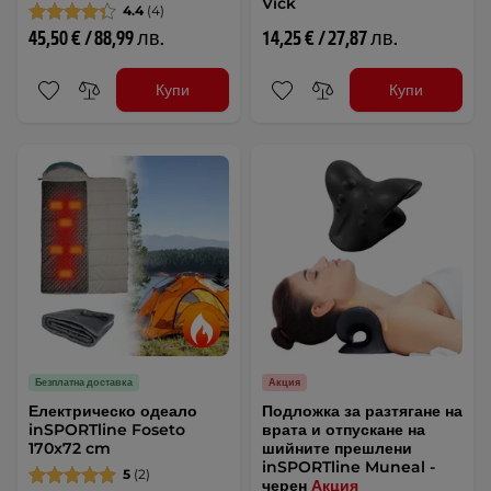
Vick
4.4
(4)
45,50 € / 88,99 лв.
14,25 € / 27,87 лв.
Купи
Купи
Безплатна доставка
Акция
Електрическо одеало
Подложка за разтягане на
inSPORTline Foseto
врата и отпускане на
170x72 cm
шийните прешлени
inSPORTline Muneal -
5
(2)
черен
Акция