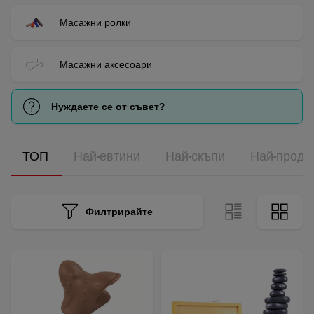
Масажни ролки
Масажни аксесоари
Нуждаете се от съвет?
ТОП
Най-евтини
Най-скъпи
Най-прода
Филтрирайте