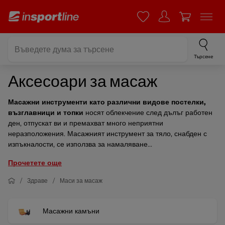
Търсене
Аксесоари за масаж
Масажни инструменти като различни видове постелки,
възглавници и топки
носят облекчение след дълъг работен
ден, отпускат ви и премахват много неприятни
неразположения. Масажният инструмент за тяло, снабден с
изпъкналости, се използва за намаляване...
Прочетете още
Здраве
Маси за масаж
Масажни камъни