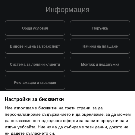
Информация
Общи условия
Поръчка
Видове и цена за транспорт
Начини на плащане
Система за лоялни клиенти
Монтаж и поддръжка
Рекламации и гаранция
Настройки за бисквитки
Ние използваме бисквитки на трети страни, за да
персонализираме съдържанието и да оценяваме, за да можем
да показваме по-подходящи оферти за нашите продукти на и
© 2026 САКСО ООД Всички права запазени
Защита на лични данни
Открийте ни в ShopMania
извън уебсайта. Ние няма да събираме тези данни, докато не
Настройки за бисквитки
ни дадете съгласието си.