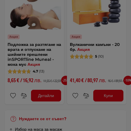
Акция
Акция
Подложка за разтягане на
Вулканични камъни - 20
врата и отпускане на
бр.
Акция
шийните прешлени
5
(10)
inSPORTline Muneal -
мока мус
Акция
4.7
(13)
8,65 € / 16,92 лв.
41,40 € / 80,97 лв.
-25%
-10
11,55 € / 22,59 лв.
46 € / 89,97 лв.
Детайли
Купи
Нуждаете се от съвет?
Избор на маса за масаж