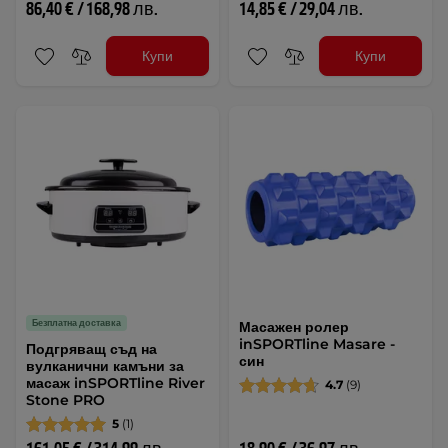
86,40 € / 168,98 лв.
14,85 € / 29,04 лв.
Купи
Купи
Безплатна доставка
Масажен ролер
inSPORTline Masare -
Подгряващ съд на
син
вулканични камъни за
масаж inSPORTline River
4.7
(9)
Stone PRO
5
(1)