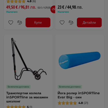
4.8
(6)
49,50 € / 96,81 лв.
23 € / 44,98 лв.
66 € / 129,08 лв.
-25%
Наличен
Наличен
Купи
Детайли
Безплатна доставка
Безплатна доставка
Транспортни колела
Йога ролер inSPORTline
inSPORTline за масажен
Evar Big - син
шезлонг
4.8
(21)
5
(1)