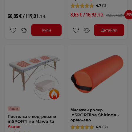
4.7
(13)
8,65 € / 16,92 лв.
-25
60,85 € / 119,01 лв.
11,55 € / 22,59 лв.
Купи
Детайли
Акция
Масажен ролер
inSPORTline Shirinda -
Постелка с подгряване
оранжево
inSPORTline Mawarta
Акция
4.9
(12)