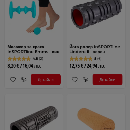
Масажор за крака
Йога ролер inSPORTline
inSPORTline Emms - син
Lindero II - черен
4.8
(2)
5
(6)
8,20 € / 16,04 лв.
12,75 € / 24,94 лв.
Детайли
Детайли