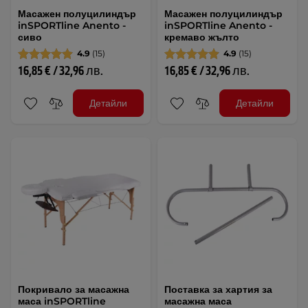
Масажен полуцилиндър
Масажен полуцилиндър
inSPORTline Anento -
inSPORTline Anento -
сиво
кремаво жълто
4.9
(15)
4.9
(15)
16,85 € / 32,96 лв.
16,85 € / 32,96 лв.
Детайли
Детайли
Покривало за масажна
Поставка за хартия за
маса inSPORTline
масажна маса