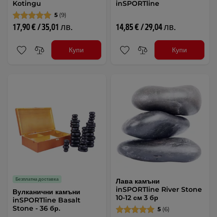
Kotingu
inSPORTline
5
(9)
17,90 € / 35,01 лв.
14,85 € / 29,04 лв.
Купи
Купи
Безплатна доставка
Лава камъни
inSPORTline River Stone
Вулканични камъни
10-12 см 3 бр
inSPORTline Basalt
Stone - 36 бр.
5
(6)