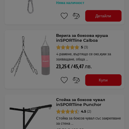
Няма наличност
Детайли
Верига за боксова круша
inSPORTline Calboa
5
(3)
4 рамене, въртящо се око,куки за
захващане, обща …
23,25 € / 45,47 лв.
Купи
Стойка за боксов чувал
inSPORTline Punchor
4.5
(2)
Стойка за боксов чувал със закрепване
за стена …