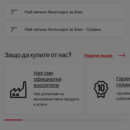
Най-евтини Аксесоари за бокс
Най-евтини Аксесоари за бокс - Сравни
Защо да купите от нас?
Повече ползи
Ние сме
Гаран
официални
годи
вносители
Удължен
Ние разчитаме на
избрани
висококачествени продукти
и услуги.