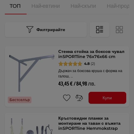
ТОП
Най-евтини
Най-скъпи
Най-прода
Филтрирайте
Стенна стойка за боксов чувал
inSPORTline 76x76x66 cm
4.8
(2)
Държач за боксова круша с форма на
галош, …
43,45 € / 84,98 лв.
Купи
Бестселър
Кръстовидни планки за
монтиране на таван с въжета
inSPORTline Hemmokstrap