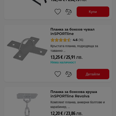
Купи
Планка за боксов чувал
inSPORTline
4.6
(16)
Кръстата планка, подходяща за
таванно …
13,25 € / 25,91 лв.
Няма наличност
Детайли
Планка за боксова круша
inSPORTline Revolva
Комплект планка, анкерни болтове и
карабинер, …
12,20 € / 23,86 лв.