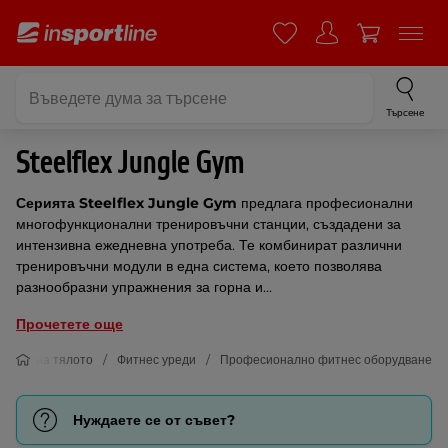
Търсене
Steelflex Jungle Gym
Серията Steelflex Jungle Gym
предлага професионални
многофункционални тренировъчни станции, създадени за
интензивна ежедневна употреба. Те комбинират различни
тренировъчни модули в една система, което позволява
разнообразни упражнения за горна и...
Прочетете още
пване на тялото
Фитнес уреди
Професионално фитнес оборудване
Нуждаете се от съвет?