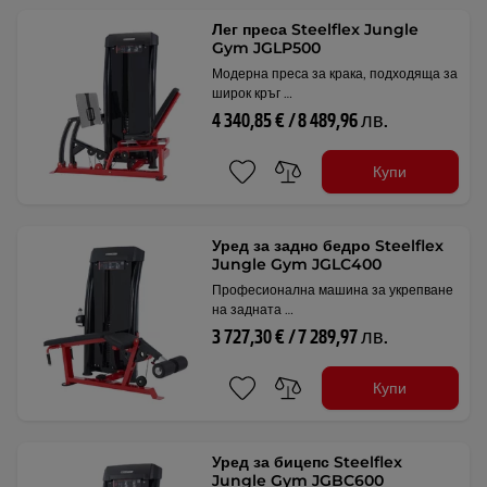
Лег преса Steelflex Jungle
Gym JGLP500
Модерна преса за крака, подходяща за
широк кръг …
4 340,85 € / 8 489,96 лв.
Купи
Уред за задно бедро Steelflex
Jungle Gym JGLC400
Професионална машина за укрепване
на задната …
3 727,30 € / 7 289,97 лв.
Купи
Уред за бицепс Steelflex
Jungle Gym JGBC600