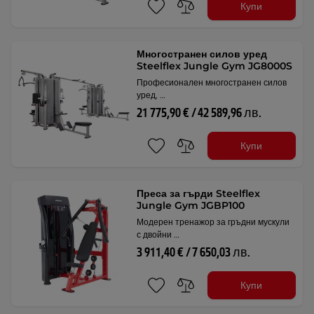
Купи
Многостранен силов уред
Steelflex Jungle Gym JG8000S
Професионален многостранен силов
уред, …
21 775,90 € / 42 589,96 лв.
Купи
Преса за гърди Steelflex
Jungle Gym JGBP100
Модерен тренажор за гръдни мускули
с двойни …
3 911,40 € / 7 650,03 лв.
Купи