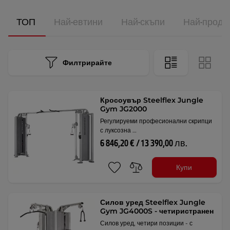
ТОП
Най-евтини
Най-скъпи
Най-прода
Филтрирайте
Кросоувър Steelflex Jungle
Gym JG2000
Регулируеми професионални скрипци
с луксозна …
6 846,20 € / 13 390,00 лв.
Купи
Силов уред Steelflex Jungle
Gym JG4000S - четиристранен
Силов уред, четири позиции - с