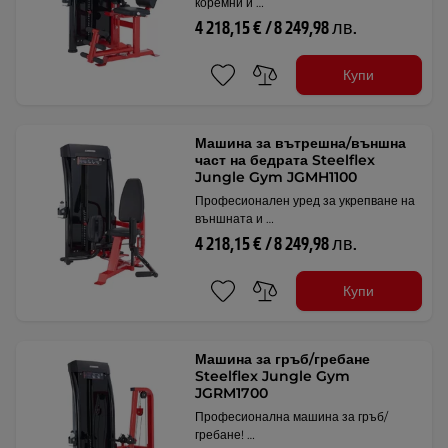
коремни и …
4 218,15 € / 8 249,98 лв.
Купи
Машина за вътрешна/външна
част на бедрата Steelflex
Jungle Gym JGMH1100
Професионален уред за укрепване на
външната и …
4 218,15 € / 8 249,98 лв.
Купи
Машина за гръб/гребане
Steelflex Jungle Gym
JGRM1700
Професионална машина за гръб/
гребане! …