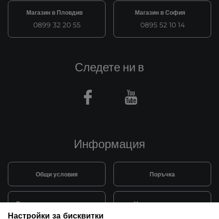
Магазин в Пловдив
Магазин в София
0899 32 20 55
0895 52 10 14
Следете ни в
Facebook
Youtube
Информация
Общи условия
Поръчка
Видове и цена за транспорт
Начини на плащане
Настройки за бисквитки