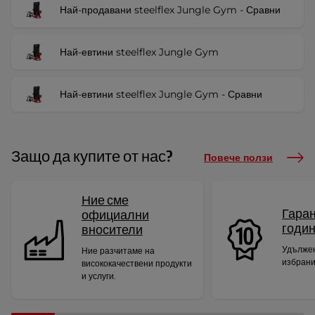
Най-продавани steelflex Jungle Gym - Сравни
Най-евтини steelflex Jungle Gym
Най-евтини steelflex Jungle Gym - Сравни
Защо да купите от нас?
Повече ползи
Ние сме
Гаран
официални
годи
вносители
Удължен
Ние разчитаме на
избрани
висококачествени продукти
и услуги.