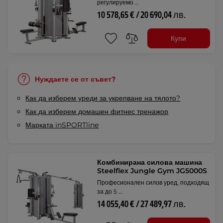
регулируемо …
10 578,65 € / 20 690,04 лв.
Купи
Нуждаете се от съвет?
Как да изберем уреди за укрепване на тялото?
Как да изберем домашен фитнес тренажор
Марката inSPORTline
Комбинирана силова машина
Steelflex Jungle Gym JG5000S
Професионален силов уред, подходящ
за до 5 …
14 055,40 € / 27 489,97 лв.