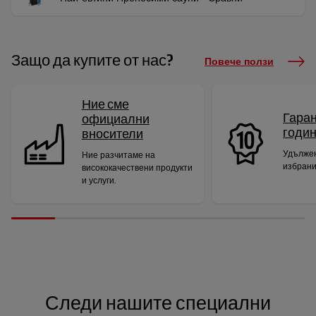
Защо да купите от нас?
Повече ползи
Ние сме
Гаран
официални
годи
вносители
Удължен
Ние разчитаме на
избрани
висококачествени продукти
и услуги.
Следи нашите специални