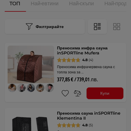
ТОП
Най-евтини
Най-скъпи
Най-прода
Филтрирайте
Преносима инфра сауна
inSPORTline Mufera
4.8
(4)
Преносима инфрачервена сауна с
топла зона за …
377,85 € / 739,01 лв.
Купи
Преносима сауна inSPORTline
Klementina II
4.8
(5)