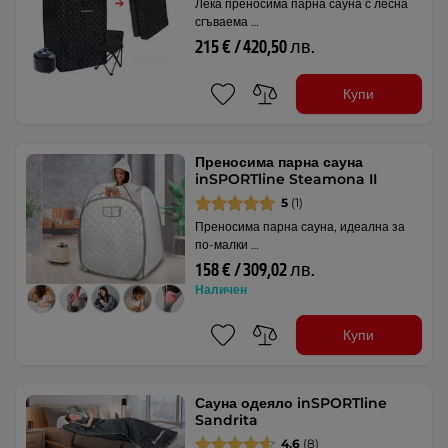
Лека преносима парна сауна с лесна
сгъваема …
215 € / 420,50 лв.
Купи
Преносима парна сауна
inSPORTline Steamona II
5
(1)
Преносима парна сауна, идеална за
по-малки …
158 € / 309,02 лв.
Наличен
Купи
Сауна одеяло inSPORTline
Sandrita
4.6
(8)