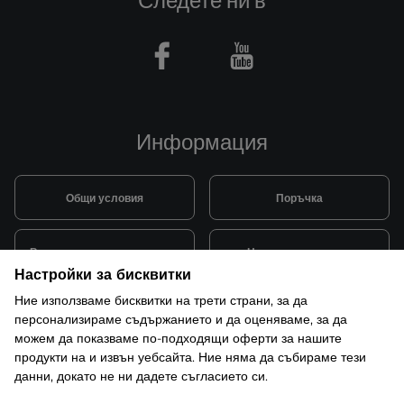
Следете ни в
Facebook
Youtube
Информация
Общи условия
Поръчка
Видове и цена за транспорт
Начини на плащане
Настройки за бисквитки
Ние използваме бисквитки на трети страни, за да
Система за лоялни клиенти
Монтаж и поддръжка
персонализираме съдържанието и да оценяваме, за да
можем да показваме по-подходящи оферти за нашите
продукти на и извън уебсайта. Ние няма да събираме тези
Рекламации и гаранция
данни, докато не ни дадете съгласието си.