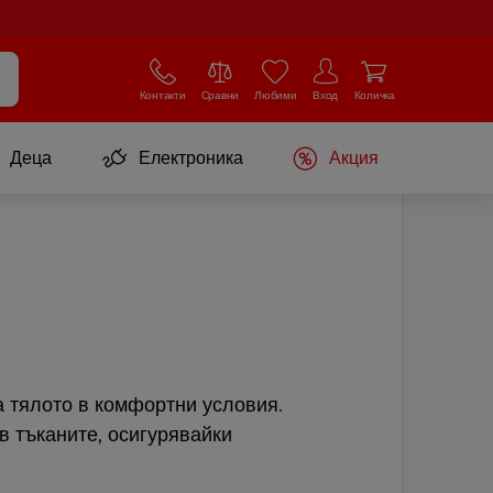
Контакти
Сравни
Любими
Вход
Количка
Деца
Електроника
Акция
 тялото в комфортни условия.
 тъканите, осигурявайки