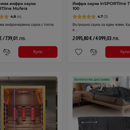
има инфра сауна
Инфра сауна inSPORTline T
Tline Mufera
100
4.8
(4)
4.7
(3)
ма инфрачервена сауна с топла
Вътрешна сауна за един човек. К
…
и …
€ / 739,01 лв.
2 095,80 € / 4 099,03 лв.
Купи
Купи
Безплатна доставка