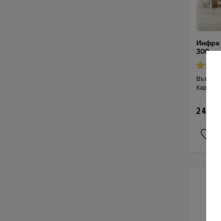
Инфра 
300
Вътрешн
Карбоно
2 453,7