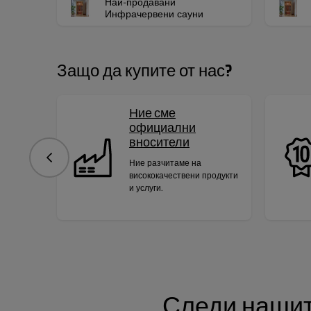
Най-продавани
Инфрачервени сауни
Защо да купите от нас?
Ние сме
официални
вносители
Предишна
Ние разчитаме на
висококачествени продукти
и услуги.
Следи нашит