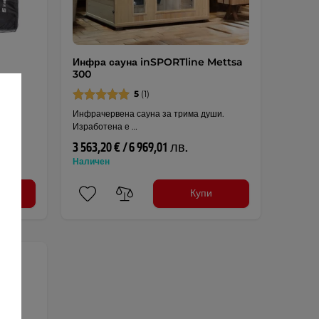
Инфра сауна inSPORTline Mettsa
300
5
(1)
Инфрачервена сауна за трима души.
Изработена е …
3 563,20 € / 6 969,01 лв.
Наличен
Купи