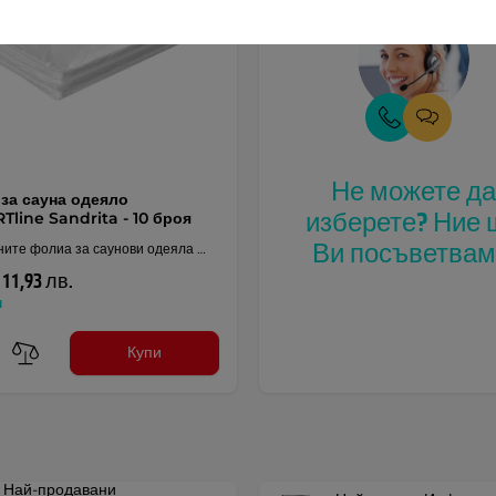
Не можете д
за сауна одеяло
изберете? Ние 
Tline Sandrita - 10 броя
Ви посъветвам
ните фолиа за саунови одеяла …
/ 11,93 лв.
н
Купи
Най-продавани