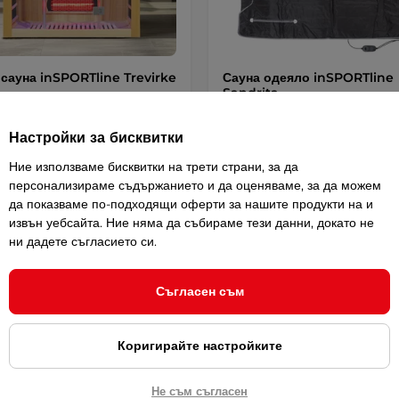
сауна inSPORTline Trevirke
Сауна одеяло inSPORTline
Sandrita
4
(1)
4.6
(8)
Настройки за бисквитки
а сауна за трима души.
Одеяло за сауна с инфрачервено
ви и …
отопление. …
Ние използваме бисквитки на трети страни, за да
198,90 € / 389,01 лв.
персонализираме съдържанието и да оценяваме, за да можем
0 € / 4 799,02 лв.
Наличен
да показваме по-подходящи оферти за нашите продукти на и
извън уебсайта. Ние няма да събираме тези данни, докато не
ни дадете съгласието си.
Купи
Купи
Съгласен съм
Коригирайте настройките
Не съм съгласен