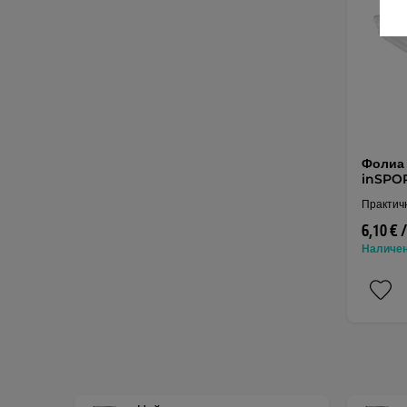
Фолиа 
inSPOR
Практич
6,10 € 
Наличе