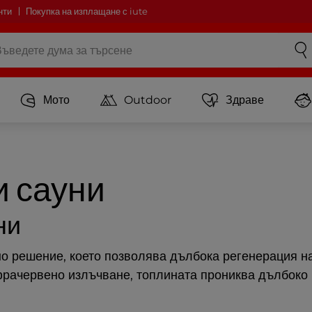
нти
Покупка на изплащане с iute
Мото
Outdoor
Здраве
 сауни
ни
о решение, което позволява дълбока регенерация на
рачервено излъчване, топлината прониква дълбоко в