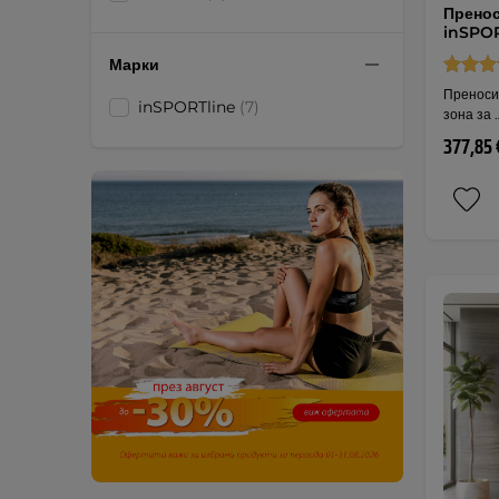
Пренос
inSPOR
Марки
Преноси
inSPORTline
(7)
зона за 
377,85 