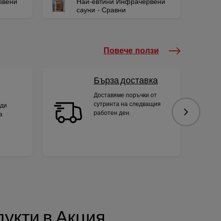
рвени
Най-евтини Инфрачервени
сауни - Сравни
Повече ползи
Бърза доставка
Доставяме поръчки от
сутринта на следващия
яди
работен ден.
а
Следваща
укти в Акция