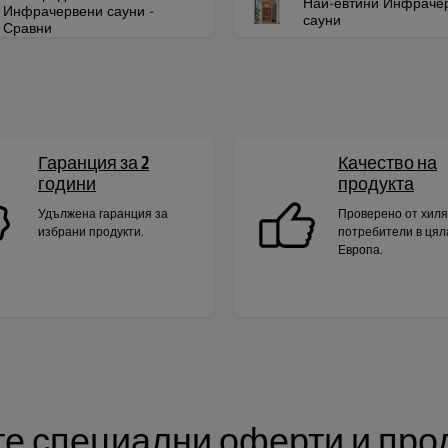
Най-евтини Инфраче
Инфрачервени сауни -
сауни
Сравни
Гаранция за 2
Качество на
години
продукта
Удължена гаранция за
Проверено от хил
избрани продукти.
потребители в цял
Европа.
е специални оферти и прод