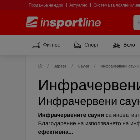
Продажба на едро
Актуално
Система за лоялни клие
Фитнес
Спорт
Вело
Здраве
Сауни
Инфрачервени сауни
Инфрачервени
Инфрачервени сау
Инфрачервените сауни
са иновативн
Благодарение на използването на инф
ефективна...