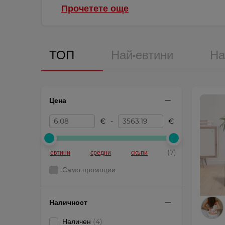
Прочетете още
ТОП
Най-евтини
На
Цена
€
-
€
(7)
евтини
средни
скъпи
Само промоции
Наличност
Наличен
(4)