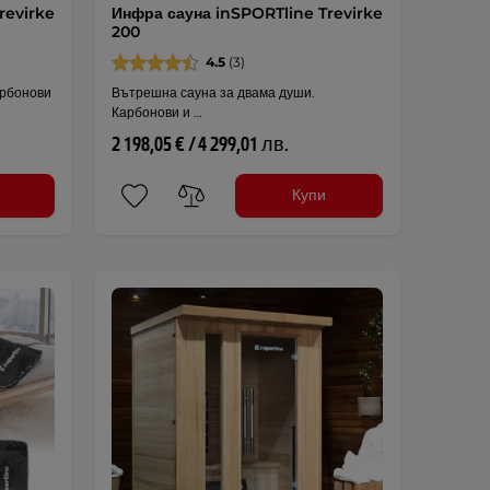
revirke
Инфра сауна inSPORTline Trevirke
200
4.5
(3)
арбонови
Вътрешна сауна за двама души.
Карбонови и …
2 198,05 € / 4 299,01 лв.
Купи