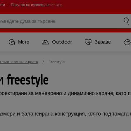
нти
Покупка на изплащане с iute
Мото
Outdoor
Здраве
в съответствие с целта
Freestyle
reestyle
роектирани за маневрено и динамично каране, като 
змери и балансирана конструкция, която подпомага к