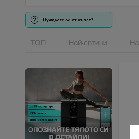
Нуждаете се от съвет?
ТОП
Най-евтини
На
и