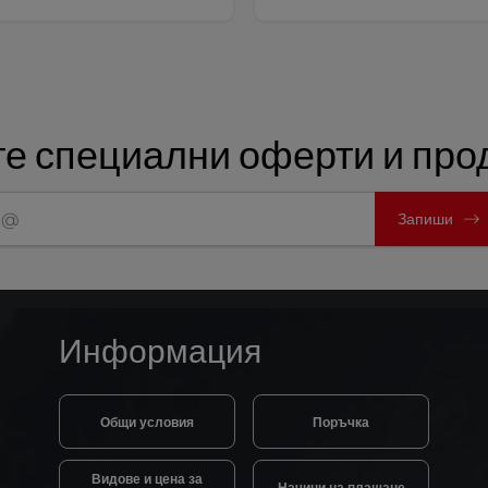
е специални оферти и прод
Запиши
Информация
Общи условия
Поръчка
Видове и цена за
Начини на плащане