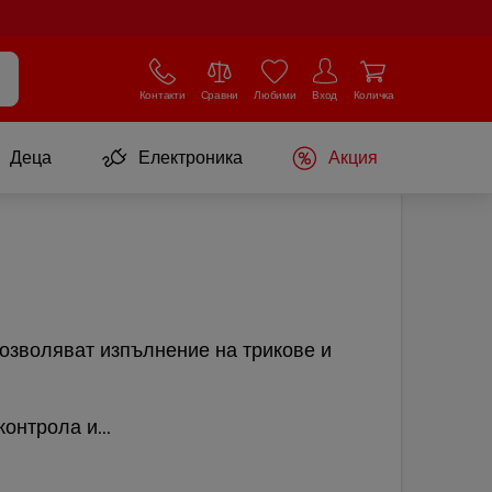
Контакти
Сравни
Любими
Вход
Количка
Деца
Електроника
Акция
позволяват изпълнение на трикове и
онтрола и...