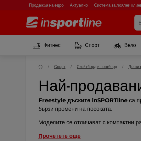
Продажба на едро
Актуално
Система за лоялни клие
Фитнес
Спорт
Вело
Спорт
Скейтборд и лонгборд
Дъски 
Най-продавани f
Freestyle дъските inSPORTline
са п
бързи промени на посоката.
Моделите се отличават с компактни ра
Прочетете още