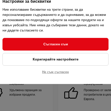
Настройки за бисквитки
и посъветваме.
Ние използваме бисквитки на трети страни, за да
персонализираме съдържанието и да оценяваме, за да можем
да показваме по-подходящи оферти за нашите продукти на и
извън уебсайта. Ние няма да събираме тези данни, докато не
ни дадете съгласието си.
Най-продавани freestyle -
Най-евтини freestyle
Сравни
Съгласен съм
Коригирайте настройките
Не съм съгласен
Гаранция за 2
Качество на
години
продукта
Удължена гаранция за
Проверено от хил
избрани продукти.
потребители в цял
Европа.