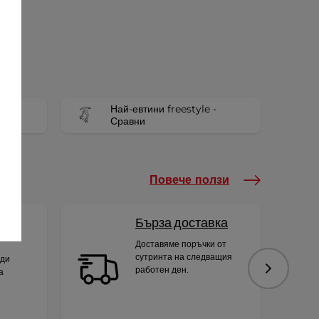
Най-евтини freestyle -
Сравни
Повече ползи
Бърза доставка
Доставяме поръчки от
сутринта на следващия
яди
работен ден.
а
Следваща