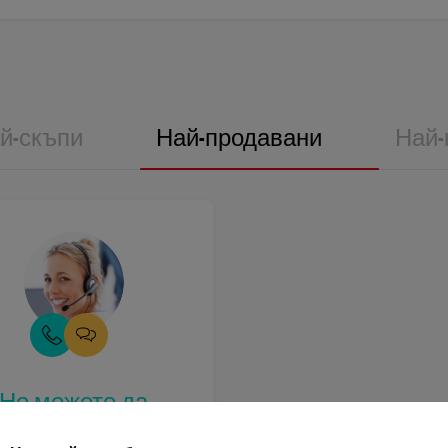
й-скъпи
Най-продавани
Най-
Не можете да
зберете? Ние ще