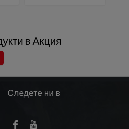
укти в Акция
Следете ни в
Facebook
Youtube