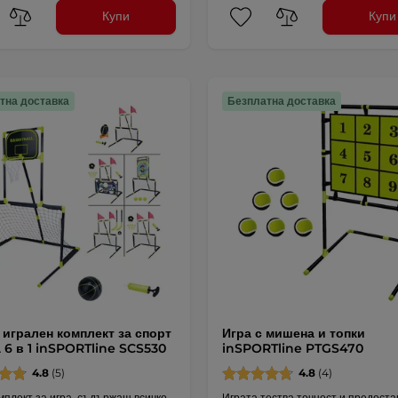
Купи
Купи
тна доставка
Безплатна доставка
 игрален комплект за спорт
Игра с мишена и топки
а 6 в 1 inSPORTline SCS530
inSPORTline PTGS470
4.8
(5)
4.8
(4)
мплект за игра, съдържащ всичко
Играта тества точност и предоста