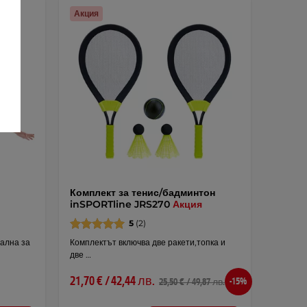
Акция
Комплект за тенис/бадминтон
inSPORTline JRS270
Акция
5
(2)
еална за
Комплектът включва две ракети,топка и
две …
21,70 € / 42,44 лв.
-15%
25,50 € / 49,87 лв.