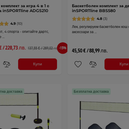
комплект за игра 4 в 1 с
Баскетболен комплект за д
а inSPORTline ADGS210
inSPORTline BBS580
4.8
(3)
4.9
(10)
Лек, регулируем баскетболен кош 
кт, 4 спорта - опитайте дартс,
аксесоари за …
е …
€ / 228,73 лв.
-15%
137,55 € / 269,02 лв.
45,50 € / 88,99 лв.
Купи
Купи
тна доставка
Безплатна доставка