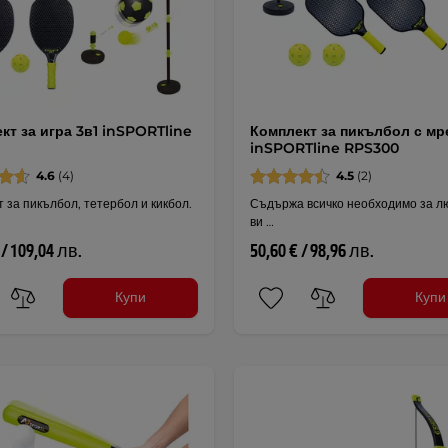
кт за игра 3в1 inSPORTline
Комплект за пикълбол с мр
inSPORTline RPS300
4.6
(4)
4.5
(2)
 за пикълбол, тетербол и кикбол.
Съдържа всичко необходимо за л
ви …
 / 109,04 лв.
50,60 € / 98,96 лв.
Купи
Купи