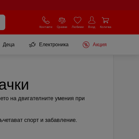
Контакти
Сравни
Любими
Вход
Количка
Деца
Електроника
Акция
ачки
ето на двигателните умения при
ъчетават спорт и забавление.