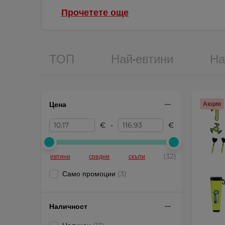
Прочетете още
ТОП
Най-евтини
На
Цена
Акция
€
-
€
(32)
евтини
средни
скъпи
Само промоции
(3)
Наличност