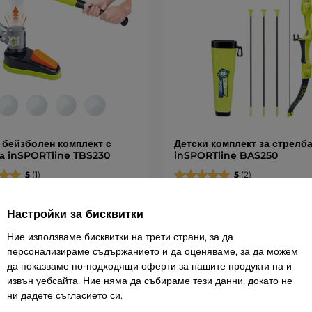
 бейзболен комплект с
Детски комплект за стрелба
а inSPORTline TBS230
inSPORTline BAS250
5
(1)
5
(2)
н комплект за най-малките да се
Забавен комплект за стрелба с лъ
деца.
Настройки за бисквитки
 / 35,89 лв.
22 € / 43,03 лв.
Ние използваме бисквитки на трети страни, за да
персонализираме съдържанието и да оценяваме, за да можем
Купи
Купи
да показваме по-подходящи оферти за нашите продукти на и
извън уебсайта. Ние няма да събираме тези данни, докато не
ни дадете съгласието си.