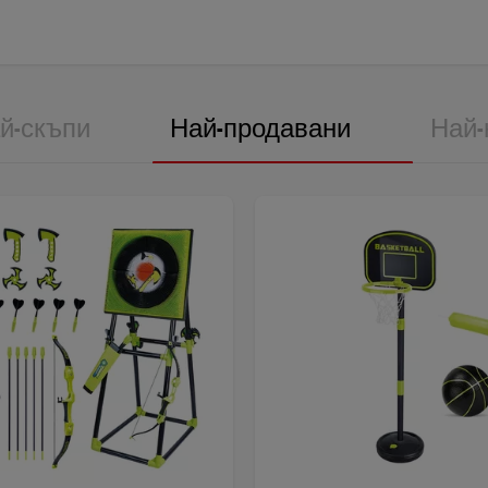
й-скъпи
Най-продавани
Най-