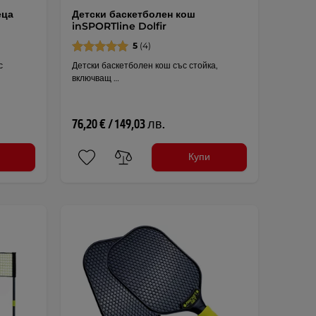
еца
Детски баскетболен кош
inSPORTline Dolfir
5
(4)
с
Детски баскетболен кош със стойка,
включващ …
76,20 € / 149,03 лв.
Купи