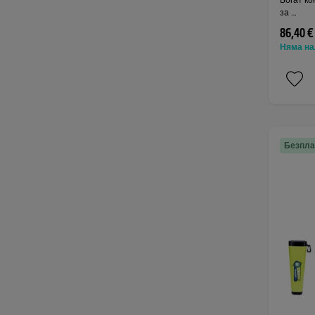
за …
86,40 €
Няма на
Безпла