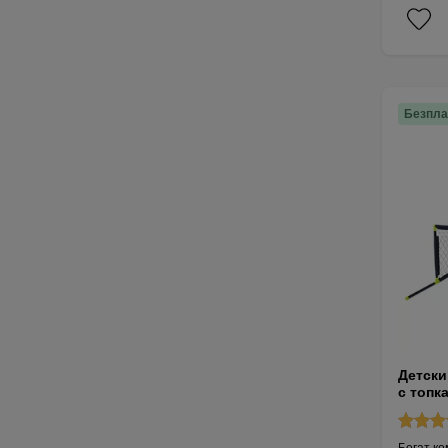
Безпла
Детски
с топк
Богат ко