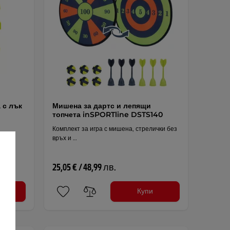
 с лък
Мишена за дартс и лепящи
топчета inSPORTline DSTS140
Комплект за игра с мишена, стрелички без
връх и …
к за
25,05 € / 48,99 лв.
Купи