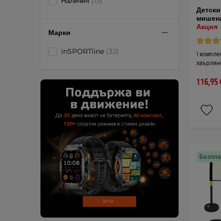
Наличен
(13)
Детски 
мишен
Акция
Марки
inSPORTline
(32)
1 компле
хвърлян
116,95 
Безпла