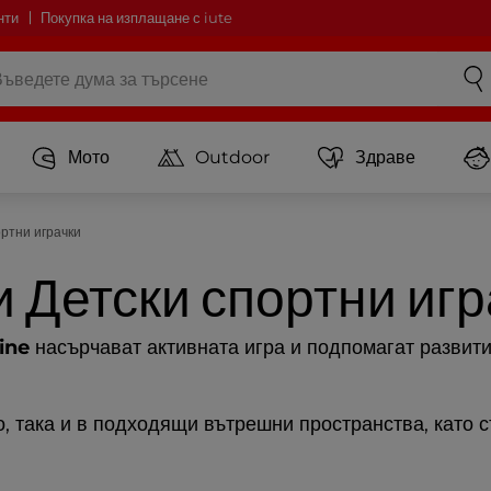
нти
Покупка на изплащане с iute
Мото
Outdoor
Здраве
ортни играчки
 Детски спортни игр
ine
насърчават активната игра и подпомагат развити
о, така и в подходящи вътрешни пространства, като с