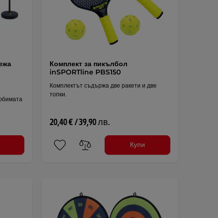
ежа
Комплект за пикълбол
inSPORTline PBS150
Комплектът съдържа две ракети и две
топки.
юбимата
20,40 € / 39,90 лв.
Купи