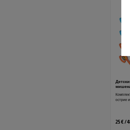
Детски
мишен
Комплект
острие и
25 € / 