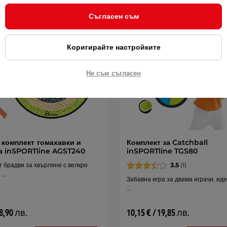
Съгласен съм
Коригирайте настройките
Не съм съгласен
 комплект томахавки и
Комплект за Catchball
а inSPORTline AGST240
inSPORTline TGS80
 брадви за хвърляне с велкро
3.5
(1)
 …
Забавна игра за двама играчи, ид
…
48,90 лв.
10,15 € / 19,85 лв.