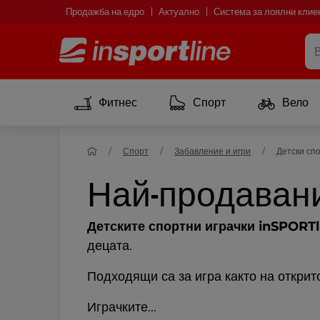
Продажба на едро
Актуално
Система за лоялни клие
Фитнес
Спорт
Вело
Спорт
Забавление и игри
Детски сп
Най-продавани
Детските спортни играчки inSPORTl
децата.
Подходящи са за игра както на открит
Играчките...