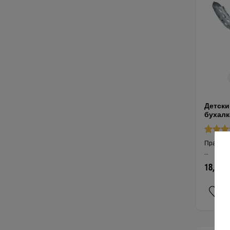
Детски
бухалк
Практиче
…
18,35 €