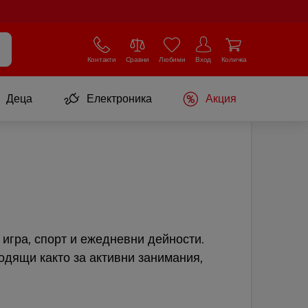
Контакти
Сравни
Любими
Вход
Количка
Деца
Електроника
Акция
игра, спорт и ежедневни дейности.
ходящи както за активни занимания,