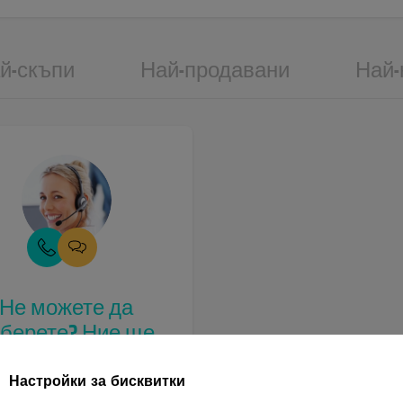
й-скъпи
Най-продавани
Най-
Не можете да
зберете? Ние ще
и посъветваме.
Настройки за бисквитки