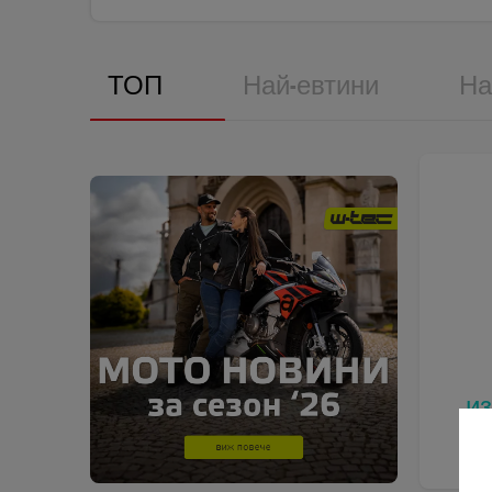
ТОП
Най-евтини
На
и
В