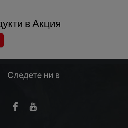
укти в Акция
Следете ни в
Facebook
Youtube