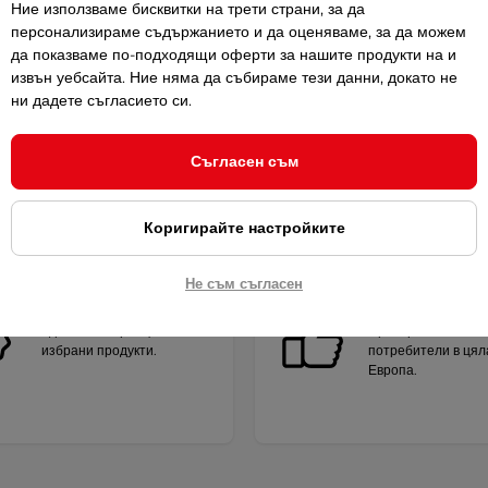
Ние използваме бисквитки на трети страни, за да
персонализираме съдържанието и да оценяваме, за да можем
да показваме по-подходящи оферти за нашите продукти на и
извън уебсайта. Ние няма да събираме тези данни, докато не
ни дадете съгласието си.
Най-продавани Детски
Най-евтини Детски ан
анцузи - Сравни
Съгласен съм
Коригирайте настройките
Гаранция за 2
Качество на
Не съм съгласен
години
продукта
Удължена гаранция за
Проверено от хил
избрани продукти.
потребители в цял
Европа.