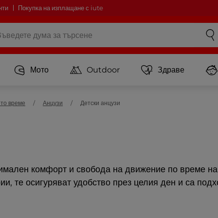
нти
Покупка на изплащане с iute
Мото
Outdoor
Здраве
ото време
Анцузи
Детски анцузи
симален комфорт и свобода на движение по време на 
ии, те осигуряват удобство през целия ден и са под