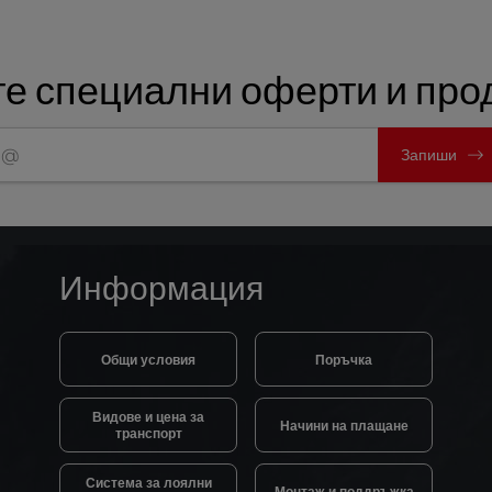
е специални оферти и прод
Запиши
Информация
Общи условия
Поръчка
Видове и цена за
Начини на плащане
транспорт
Система за лоялни
Монтаж и поддръжка