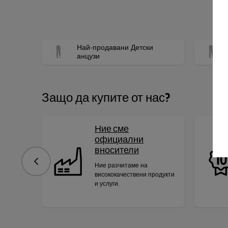
Най-продавани Детски
анцузи
Защо да купите от нас?
Ние сме
официални
вносители
Предишна
Ние разчитаме на
висококачествени продукти
и услуги.