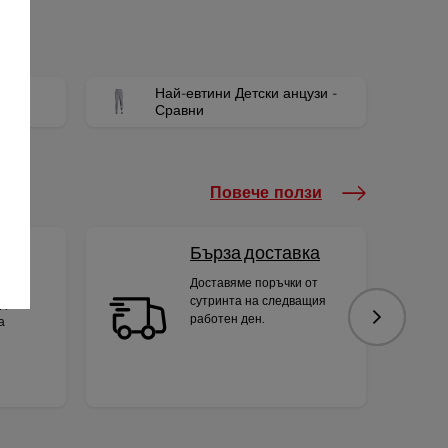
Най-евтини Детски анцузи -
цузи
Сравни
Повече ползи
Бърза доставка
Доставяме поръчки от
сутринта на следващия
яди
работен ден.
а
Следваща