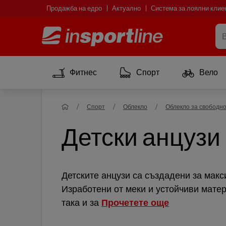
Продажба на едро
Актуално
Система за лоялни клие
Фитнес
Спорт
Вело
Спорт
Облекло
Облекло за свободн
Детски анцузи
Детските анцузи са създадени за мак
Изработени от меки и устойчиви матер
така и за
Прочетете още