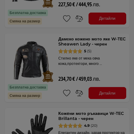
227,50 € / 444,95 лв.
Безплатна доставка
Детайли
Смяна на размер
Дамско кожено мото яке W-TEC
Sheawen Lady - черен
5
(5)
Стилно яке от мека овча
кожа,протектори, много …
234,70 € / 459,03 лв.
Безплатна доставка
Детайли
Смяна на размер
Кожeни мото ръкавици W-TEC
Brillanta - черен
4.9
(20)
Елегантен дизайн, здрав протектор на