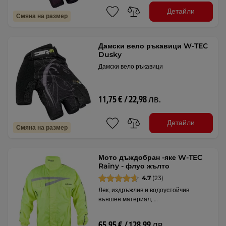
Детайли
Смяна на размер
Дамски вело ръкавици W-TEC
Dusky
Дамски вело ръкавици
11,75 € / 22,98 лв.
Детайли
Смяна на размер
Мото дъждобран -яке W-TEC
Rainy - флуо жълто
4.7
(23)
Лек, издръжлив и водоустойчив
външен материал, …
65,95 € / 128,99 лв.