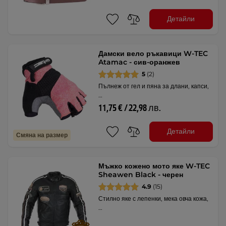
Детайли
Дамски вело ръкавици W-TEC
Atamac - сив-оранжев
5
(2)
Пълнеж от гел и пяна за длани, капси,
…
11,75 € / 22,98 лв.
Детайли
Смяна на размер
Мъжко кожено мото яке W-TEC
Sheawen Black - черен
4.9
(15)
Стилно яке с лепенки, мека овча кожа,
…