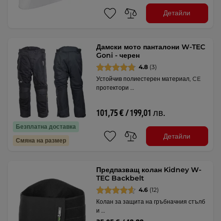
Детайли
Дамски мото панталони W-TEC
Goni - черен
4.8
(3)
Устойчив полиестерен материал, CE
протектори …
101,75 € / 199,01 лв.
Безплатна доставка
Детайли
Смяна на размер
Предпазващ колан Kidney W-
TEC Backbelt
4.6
(12)
Колан за защита на гръбначния стълб
и …