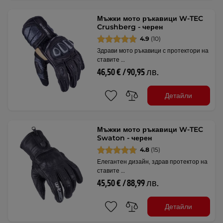
Мъжки мото ръкавици W-TEC
Crushberg - черен
4.9
(10)
Здрави мото ръкавици с протектори на
ставите …
46,50 € / 90,95 лв.
Детайли
Мъжки мото ръкавици W-TEC
Swaton - черен
4.8
(15)
Елегантен дизайн, здрав протектор на
ставите …
45,50 € / 88,99 лв.
Детайли