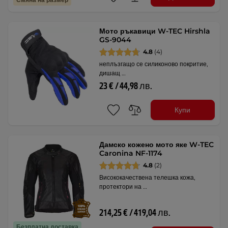
Мото ръкавици W-TEC Hirshla
GS-9044
4.8
(4)
неплъзгащо се силиконово покритие,
дишащ …
23 € / 44,98 лв.
Купи
Дамско кожено мото яке W-TEC
Caronina NF-1174
4.8
(2)
Висококачествена телешка кожа,
протектори на …
214,25 € / 419,04 лв.
Безплатна доставка