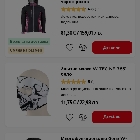
черно-розов
4.8
(12)
Леко яке, водоустойчиви ципове,
подвижна …
81,30 € / 159,01 лв.
Безплатна доставка
Детайли
Смяна на размер
Зщитна маска W-TEC NF-7851 -
бяло
5
(1)
Многофункционална защитна маска за
лице с …
11,75 € / 22,98 лв.
Детайли
Многофункционално боне W-