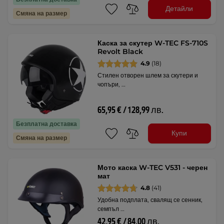
Детайли
Смяна на размер
Каска за скутер W-TEC FS-710S
Revolt Black
4.9
(18)
Стилен отворен шлем за скутери и
чопъри, …
65,95 € / 128,99 лв.
Безплатна доставка
Купи
Смяна на размер
Мото каска W-TEC V531 - черен
мат
4.8
(41)
Удобна подплата, свалящ се сенник,
семпъл …
42,95 € / 84,00 лв.