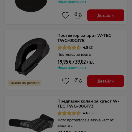
Няма наличност
Детайли
Протектор за врат W-TEC
TWG-00G178
4.5
(3)
Протектор за врата
19,95 € / 39,02 лв.
Няма наличност
Детайли
Смяна на размер
Предпазен колан за кръст W-
TEC TWG-00G173
4.6
(5)
Мото протектора е важна част от
вашата …