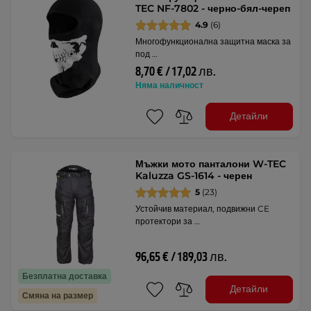
TEC NF-7802 - черно-бял-череп
4.9
(6)
Многофункционална защитна маска за
под …
8,70 € / 17,02 лв.
Няма наличност
Детайли
Мъжки мото панталони W-TEC
Kaluzza GS-1614 - черен
5
(23)
Устойчив материал, подвижни CE
протектори за …
96,65 € / 189,03 лв.
Безплатна доставка
Детайли
Смяна на размер