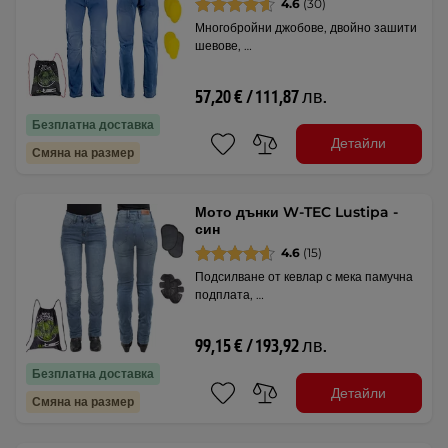
4.6
(30)
Многобройни джобове, двойно зашити
шевове, …
57,20 € / 111,87 лв.
Безплатна доставка
Детайли
Смяна на размер
Мото дънки W-TEC Lustipa -
син
4.6
(15)
Подсилване от кевлар с мека памучна
подплата, …
99,15 € / 193,92 лв.
Безплатна доставка
Детайли
Смяна на размер