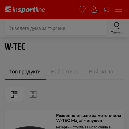
Търсене
W-TEC
Топ продукти
Най-евтино
Най-скъпо
Н
Резервно стъкло за мото очила
W-TEC Major - опушен
Резервни стъкла за мото очила в