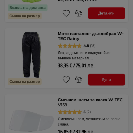
Безплатна доставка
Детайли
Смяна на размер
Мото панталон- дъждобран W-
TEC Rainy
4.8
(15)
Лек, издръжлив и водоустойчив
външен материал, …
38,35 € / 75,01 лв.
Купи
Смяна на размер
Сменяем шлем за каска W-TEC
V159
5
(2)
Сменяем шлем, механизъм за лесна
смяна.
16,85 € / 32,96 лв.