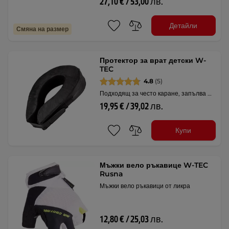
27,10 € / 53,00 лв.
Детайли
Смяна на размер
Протектор за врат детски W-
TEC
4.8
(5)
Подходящ за често каране, запълва …
19,95 € / 39,02 лв.
Купи
Мъжки вело ръкавице W-TEC
Rusna
Мъжки вело ръкавици от ликра
12,80 € / 25,03 лв.