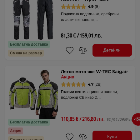
4.9
(8)
Подвижна подплънка, оребрени
еластични панели, …
81,30 € / 159,01 лв.
Безплатна доставка
Детайли
Смяна на размер
Лятно мото яке W-TEC Saigair
Акция
4.7
(28)
Големи вентилационни панели,
подложки CE ниво 2, …
110,85 € / 216,80 лв.
-1
130,40 € / 255,04 лв.
Безплатна доставка
Акция
Купи
Смяна на размер