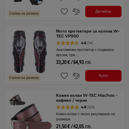
Детайли
Смяна на размер
Мото протектори за колена W-
TEC VP900
4.6
(14)
Анатомичен протектор с подвижна
връзка, при …
33,20 € / 64,93 лв.
Купи
Смяна на размер
Кожен колан W-TEC Machoo -
кафяво / черно
4.8
(122)
Кожен колан с лесно регулиране на
размера
21,50 € / 42,05 лв.