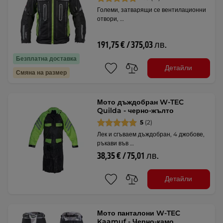
Големи, затварящи се вентилационни
отвори, …
191,75 € / 375,03 лв.
Безплатна доставка
Детайли
Смяна на размер
Мото дъждобран W-TEC
Quilda - черно-жълто
5
(2)
Лек и сгъваем дъждобран, 4 джобове,
ръкави във …
38,35 € / 75,01 лв.
Детайли
Мото панталони W-TEC
Kaamuf - Черно-камо