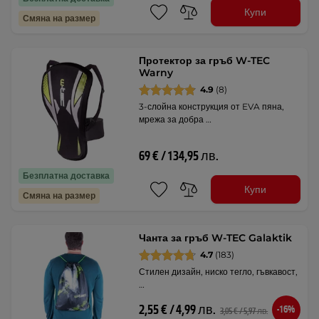
Купи
Смяна на размер
Протектор за гръб W-TEC
Warny
4.9
(8)
3-слойна конструкция от EVA пяна,
мрежа за добра …
69 € / 134,95 лв.
Безплатна доставка
Купи
Смяна на размер
Чанта за гръб W-TEC Galaktik
4.7
(183)
Стилен дизайн, ниско тегло, гъвкавост,
…
2,55 € / 4,99 лв.
-16%
3,05 € / 5,97 лв.