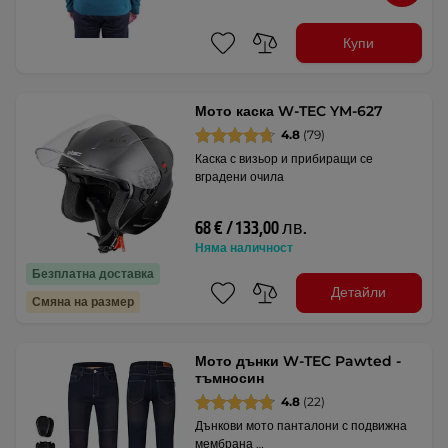
Купи
Мото каска W-TEC YM-627
4.8
(79)
Каска с визьор и прибиращи се
вградени очила
68 € / 133,00 лв.
Няма наличност
Безплатна доставка
Детайли
Смяна на размер
Мото дънки W-TEC Pawted -
тъмносин
4.8
(22)
Дънкови мото панталони с подвижна
мембрана …