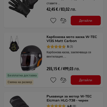
ставите …
42,45 € / 83,02 лв.
Детайли
Карбонова мото каска W-TEC
V135 Matt Carbon
5
(3)
Карбонова каска, заключваща се
вентилация, …
255,15 € / 499,03 лв.
Безплатна доставка
Детайли
Смяна на размер
Ръкавици за мотор W-TEC
Eicman HLG-738 - черен
4.8
(8)