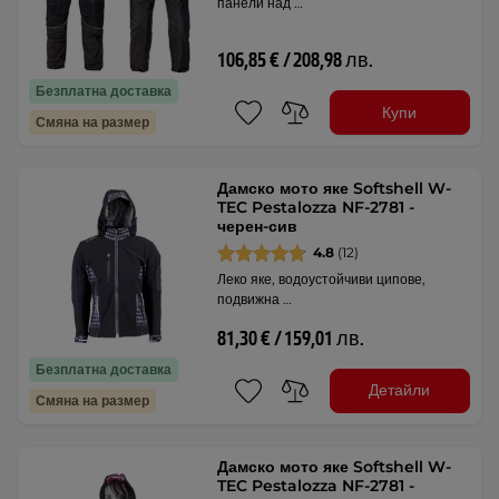
панели над …
106,85 € / 208,98 лв.
Безплатна доставка
Купи
Смяна на размер
Дамско мото яке Softshell W-
TEC Pestalozza NF-2781 -
черен-сив
4.8
(12)
Леко яке, водоустойчиви ципове,
подвижна …
81,30 € / 159,01 лв.
Безплатна доставка
Детайли
Смяна на размер
Дамско мото яке Softshell W-
TEC Pestalozza NF-2781 -