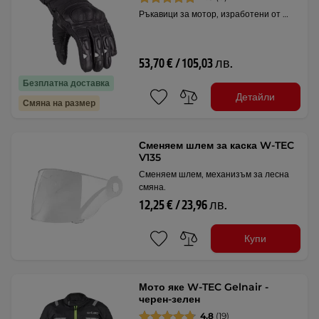
Ръкавици за мотор, изработени от …
53,70 € / 105,03 лв.
Безплатна доставка
Детайли
Смяна на размер
Сменяем шлем за каска W-TEC
V135
Сменяем шлем, механизъм за лесна
смяна.
12,25 € / 23,96 лв.
Купи
Мото яке W-TEC Gelnair -
черен-зелен
4.8
(19)