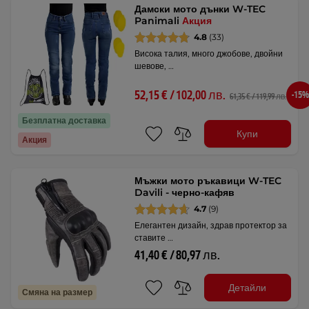
Дамски мото дънки W-TEC
Panimali
Акция
4.8
(33)
Висока талия, много джобове, двойни
шевове, …
52,15 € / 102,00 лв.
-15%
61,35 € / 119,99 лв.
Безплатна доставка
Купи
Акция
Мъжки мото ръкавици W-TEC
Davili - черно-кафяв
4.7
(9)
Елегантен дизайн, здрав протектор за
ставите …
41,40 € / 80,97 лв.
Детайли
Смяна на размер