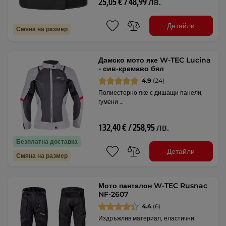
25,05 € / 48,99 лв.
Детайли
Смяна на размер
Дамско мото яке W-TEC Lucina
- сив-кремаво бял
4.9
(24)
Полиестерно яке с дишащи панели,
гумени …
132,40 € / 258,95 лв.
Безплатна доставка
Детайли
Смяна на размер
Мото панталон W-TEC Rusnac
NF-2607
4.4
(6)
Издръжлив материал, еластични