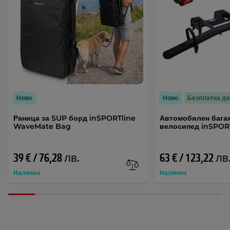
Ново
Ново
Безплатна до
Раница за SUP борд inSPORTline
Автомобилен багаж
WaveMate Bag
велосипед inSPORT
39 € / 76,28 лв.
63 € / 123,22 лв
Наличен
Наличен