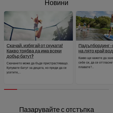
Новини
Скачай, избягай от скуката!
Падълбординг - 
Какво трябва да има всеки
на лято край вод
добър батут?
Какво ще кажете да зах
себе си, да се оттласне
Скачането може да бъде пристрастяващо.
плавате?...
Купувате батут за децата, но преди да се
усетите,...
Пазарувайте с отстъпка