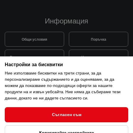
Информация
Общи условия
Поръчка
Видове и цена за транспорт
Начини на плащане
Настройки за бисквитки
Ние използваме бисквитки на трети страни, за да
Система за лоялни клиенти
Монтаж и поддръжка
персонализираме съдържанието и да оценяваме, за да
можем да показваме по-подходящи оферти за нашите
продукти на и извън уебсайта. Ние няма да събираме тези
Рекламации и гаранция
данни, докато не ни дадете съгласието си.
Съгласен съм
© 2026 САКСО ООД Всички права запазени
Коригирайте настройките