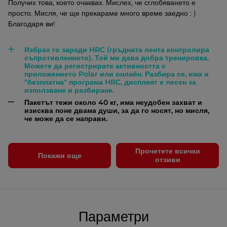
Получих това, което очаквах. Мислех, че сглобяването е
просто. Мисля, че ще прекараме много време заедно : )
Благодаря ви!
Избрах го заради HRC (гръдната лента контролира
съпротивлението). Той ми дава добра тренировка.
Можете да регистрирате активността с
приложението Polar или онлайн. Разбира се, има и
"безплатна" програма HRC, дисплеят е лесен за
използване и разбиране.
Пакетът тежи около 40 кг, има неудобен захват и
изисква поне двама души, за да го носят, но мисля,
че може да се направи.
Прочетете всички
Покажи още
отзиви
Параметри