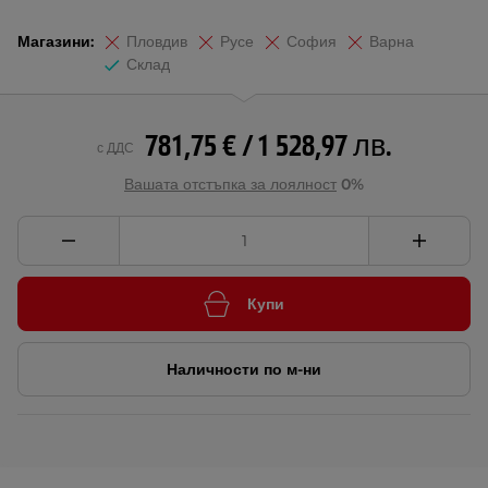
Магазини:
Пловдив
Русе
София
Варна
Склад
781,75 € / 1 528,97 лв.
с ДДС
Вашата отстъпка за лоялност
0%
Купи
Наличности по м-ни