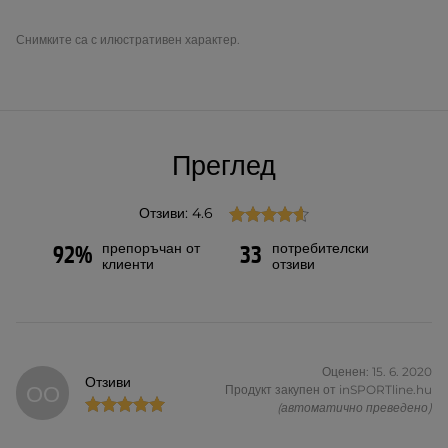
Снимките са с илюстративен характер.
Преглед
Отзиви: 4.6
препоръчан от
потребителски
92%
33
клиенти
отзиви
Оценен: 15. 6. 2020
Отзиви
ОО
Продукт закупен от inSPORTline.hu
(автоматично преведено)