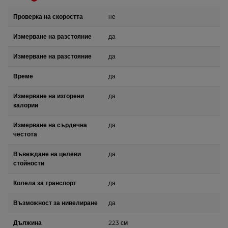
Проверка на скоростта
не
Измерване на разстояние
да
Измерване на разстояние
да
Време
да
Измерване на изгорени
да
калории
Измерване на сърдечна
да
честота
Въвеждане на целеви
да
стойности
Колела за транспорт
да
Възможност за нивелиране
да
Дължина
223 см