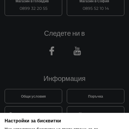
Магазин в Пловдив
Магазин в София
0899 32 20 55
0895 52 10 14
Следете ни в
Facebook
Youtube
Информация
Общи условия
Поръчка
Видове и цена за транспорт
Начини на плащане
Настройки за бисквитки