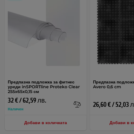
Предпазна подложка за фитнес
Предпазна подлож
уреди inSPORTline Proteko Clear
Avero 0,6 cm
255x65x0,15 см
32 € / 62,59 лв.
26,60 € / 52,03 
Наличен
Добави в количката
Добави в к