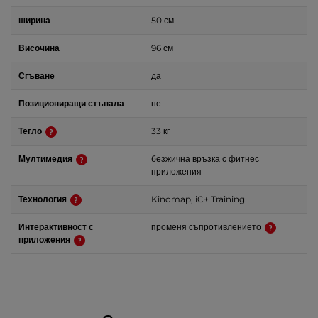
ширина
50 см
Височина
96 см
Сгъване
да
Позициониращи стъпала
не
Тегло
33 кг
Мултимедия
безжична връзка с фитнес
приложения
Технология
Kinomap, iC+ Training
Интерактивност с
променя съпротивлението
приложения