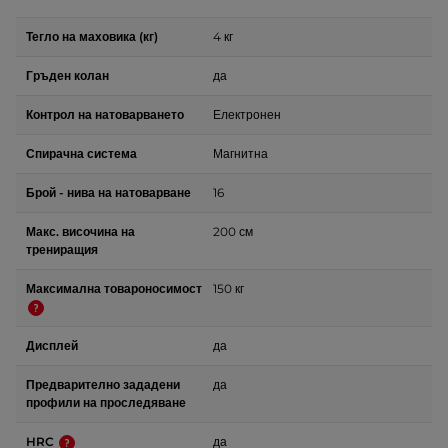
Тегло на маховика (кг)
4 кг
Гръден колан
да
Контрол на натоварването
Електронен
Спирачна система
Магнитна
Брой - нива на натоварване
16
Макс. височина на
200 см
трениращия
Максимална товароносимост
150 кг
Дисплей
да
Предварително зададени
да
профили на проследяване
HRC
да