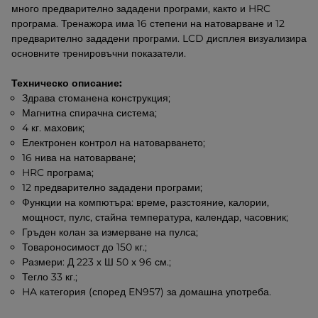
много предварително зададени програми, както и HRC
програма. Тренажора има 16 степени на натоварване и 12
предварително зададени програми. LCD дисплея визуализира
основните тренировъчни показатели.
Техническо описание:
Здрава стоманена конструкция;
Магнитна спирачна система;
4 кг. маховик;
Електронен контрол на натоварването;
16 нива на натоварване;
HRC програма;
12 предварително зададени програми;
Функции на компютъра: време, разстояние, калории,
мощност, пулс, стайна температура, календар, часовник;
Гръден колан за измерване на пулса;
Товароносимост до 150 кг.;
Размери: Д 223 х Ш 50 х 96 см.;
Тегло 33 кг.;
HA категория (според EN957) за домашна употреба.