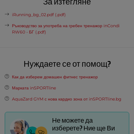
За изтегляне
iRunning_bg_02.pdf (.pdf)
Ръководство за употреба на гребен тренажор inCondi
RW60 - БГ (.pdf)
Нуждаете се от помощ?
Как да изберем домашен фитнес тренажор
Марката inSPORTline
AquaZard GYM с нова кардио зона от inSPORTline.bg
Не можете да
изберете? Ние ще Ви