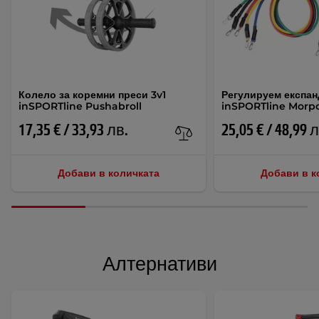
Колело за коремни преси 3v1
Регулируем експа
inSPORTline Pushabroll
inSPORTline Morp
17,35 € / 33,93 лв.
25,05 € / 48,99 
Добави в количката
Добави в к
Алтернативи