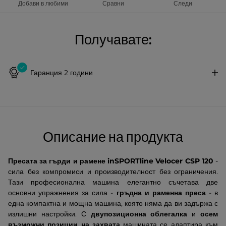
Добави в любими
Сравни
Следи
Получавате:
Гаранция 2 години
Описание на продукта
Пресата за гърди и рамене inSPORTline Velocer CSP 120
-
сила без компромиси и производителност без ограничения.
Тази професионална машина елегантно съчетава две
основни упражнения за сила -
гръдна и раменна преса
- в
една компактна и мощна машина, която няма да ви задържа с
излишни настройки. С
двупозиционна облегалка
и
осем
възможни позиции на захвата
машината се адаптира към