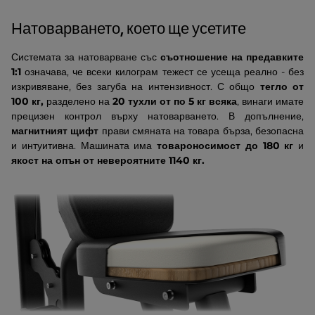
Натоварването, което ще усетите
Системата за натоварване със
съотношение на предавките
1:1
означава, че всеки килограм тежест се усеща реално - без
изкривяване, без загуба на интензивност. С общо
тегло от
100 кг,
разделено на
20 тухли от по 5 кг всяка
, винаги имате
прецизен контрол върху натоварването. В допълнение,
магнитният щифт
прави смяната на товара бърза, безопасна
и интуитивна. Машината има
товароносимост до 180 кг
и
якост на опън
от невероятните 1140 кг.