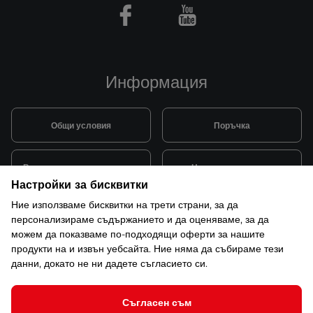
Facebook
Youtube
Информация
Общи условия
Поръчка
Видове и цена за транспорт
Начини на плащане
Настройки за бисквитки
Ние използваме бисквитки на трети страни, за да
Система за лоялни клиенти
Монтаж и поддръжка
персонализираме съдържанието и да оценяваме, за да
можем да показваме по-подходящи оферти за нашите
продукти на и извън уебсайта. Ние няма да събираме тези
Рекламации и гаранция
данни, докато не ни дадете съгласието си.
Съгласен съм