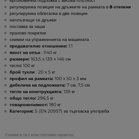
ергономична подложка с висока плътност
регулируема позиция на дръжките на рамката в
8 степени
регулируема облегалка в две позиции
неплъзгащи се дръжки
поставка за чаша
прахово покритие
снимки на упражненията на машината
предавателно отношение:
1:1
якост на опън
: 1140 кг
размери:
163,5 x 139 x 146 см
тегло
:
100 кг
брой тухли
: 20 x 5 кг
профил на рамката:
100 x 50 x 3 мм
дебелина на подложката:
7 см, 7,5 см
тегло на конструкцията
: 139 кг
общо тегло:
296,5 кг
товароносимост:
180 кг
Категория:
S (EN 20957) за търговска употреба
Снимките са с илюстративен характер.