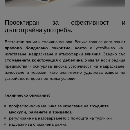
Проектиран за ефективност и
дълготрайна употреба.
Елегантни линии и солидна основа. Всичко това се допълва от
прахово боядисано покритие, което
е устойчиво на
изпотяване, надраскване и атмосферни влияния. Заедно със
стоманената конструкция с дебелина 3 мм
тя носи редица
предимства - осигурява висока устойчивост на надраскване,
износване и корозия, като значително удължава живота на
устройството дори при тежки условия.
Техническо описание:
професионална машина за укрепване на
гръдните
мускули, раменете и трицепса
регулиране на натоварването с помощта на тухлички
издръжлива стоманена рамка