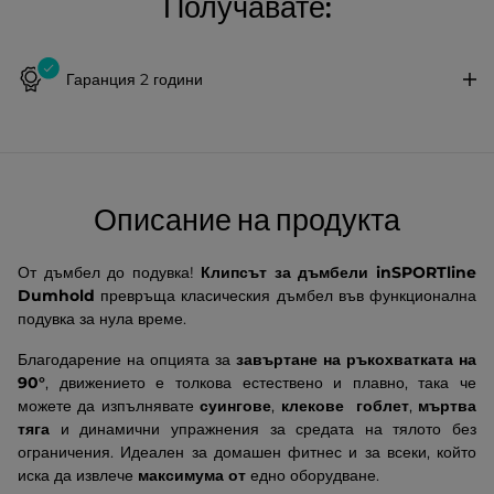
Получавате:
Гаранция 2 години
Описание на продукта
От дъмбел до подувка!
Клипсът за дъмбели inSPORTline
Dumhold
превръща класическия дъмбел във функционална
подувка за нула време.
Благодарение на опцията
за
завъртане на ръкохватката на
90°
, движението е толкова естествено и плавно, така че
можете да изпълнявате
суингове
,
клекове гоблет
,
мъртва
тяга
и динамични упражнения за средата на тялото без
ограничения. Идеален за домашен фитнес и за всеки, който
иска да извлече
максимума от
едно оборудване.