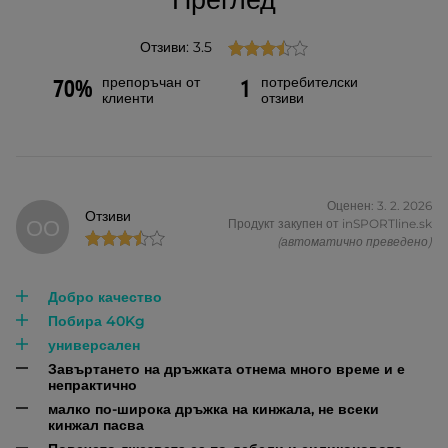
Преглед
Отзиви: 3.5
препоръчан от
потребителски
70%
1
клиенти
отзиви
Оценен: 3. 2. 2026
Отзиви
ОО
Продукт закупен от inSPORTline.sk
(автоматично преведено)
Добро качество
Побира 40Kg
универсален
Завъртането на дръжката отнема много време и е
непрактично
малко по-широка дръжка на кинжала, не всеки
кинжал пасва