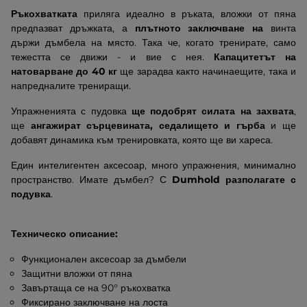
Ръкохватката
приляга идеално в ръката, вложки от пяна
предпазват дръжката, а
плътното заключване на
винта
държи дъмбела на място. Така че, когато тренирате, само
тежестта се движи - и вие с нея.
Капацитетът на
натоварване до 40 кг
ще зарадва както начинаещите, така и
напредналите трениращи.
Упражненията с пудовка
ще подобрят силата на захвата
,
ще
ангажират сърцевината,
седалището и гърба
и ще
добавят динамика към тренировката, която ще ви хареса.
Един интелигентен аксесоар, много упражнения, минимално
пространство. Имате дъмбел? С
Dumhold разполагате с
подувка
.
Техническо описание:
Функционален аксесоар за дъмбели
Защитни вложки от пяна
Завъртаща се на 90° ръкохватка
Фиксирано заключване на лоста