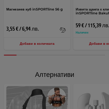
Магнезиев куб inSPORTline 56 g
Извита щанга с кли
inSPORTline Baku
59 € / 115,39 лв
3,55 € / 6,94 лв.
Наличен
Добави в количката
Добави в к
Алтернативи