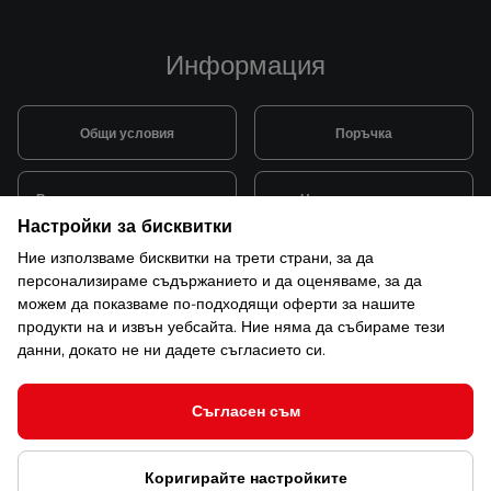
Информация
Общи условия
Поръчка
Видове и цена за транспорт
Начини на плащане
Настройки за бисквитки
Ние използваме бисквитки на трети страни, за да
Система за лоялни клиенти
Монтаж и поддръжка
персонализираме съдържанието и да оценяваме, за да
можем да показваме по-подходящи оферти за нашите
продукти на и извън уебсайта. Ние няма да събираме тези
Рекламации и гаранция
данни, докато не ни дадете съгласието си.
Съгласен съм
© 2026 САКСО ООД Всички права запазени
Коригирайте настройките
Защита на лични данни
Открийте ни в ShopMania