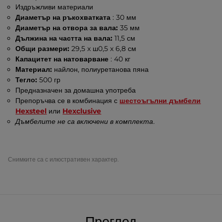
Издръжливи материали
Диаметър на ръкохватката
: 30 мм
Диаметър на отвора за вала:
35 мм
Дължина на частта на вала:
11,5 см
Общи размери:
29,5 x ш0,5 x 6,8 см
Капацитет на натоварване
: 40 кг
Материал:
найлон, полиуретанова пяна
Тегло:
500 гр
Предназначен за домашна употреба
Препоръчва се в комбинация с
шестоъгълни дъмбели
Hexsteel
или
Hexclusive
Дъмбелите не са включени в комплекта.
Снимките са с илюстративен характер.