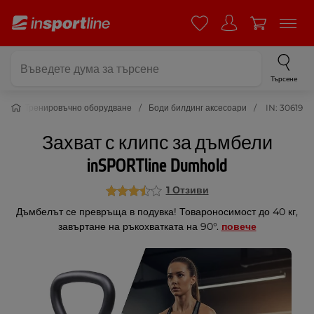
Търсене
то
Тренировъчно оборудване
Боди билдинг аксесоари
IN: 30619
Захват с клипс за дъмбели
inSPORTline Dumhold
1 Отзиви
Дъмбелът се превръща в подувка! Товароносимост до 40 кг,
завъртане на ръкохватката на 90°.
повече