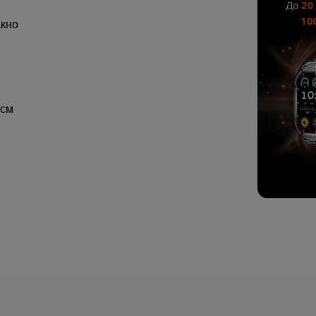
акно
 см