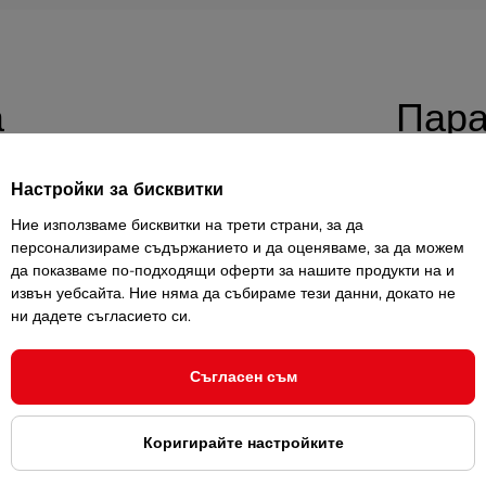
а
Пара
Настройки за бисквитки
нт за упражнения със собствено тегло,
Тегло
идава тежест на ръцете или краката ви и
Ние използваме бисквитки на трети страни, за да
Материал
персонализираме съдържанието и да оценяваме, за да можем
да показваме по-подходящи оферти за нашите продукти на и
Брой в опак
извън уебсайта. Ние няма да събираме тези данни, докато не
 бърза и лесна работа. Покритието на
ни дадете съгласието си.
Закопчаван
иятен силиконов материал, а пълнежът е
Съгласен съм
Нужд
енировки със собствено тегло, тренировки
Коригирайте настройките
но средство за носене.
Наколенката за
Как да и