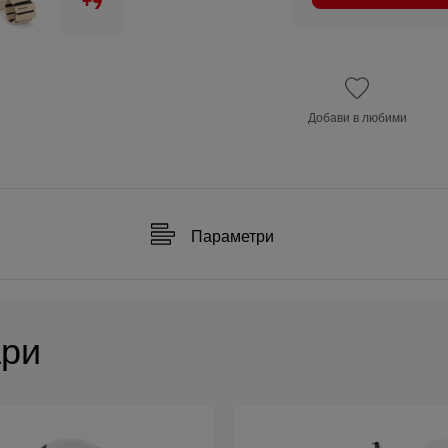
+9
Добави в любими
Параметри
ари