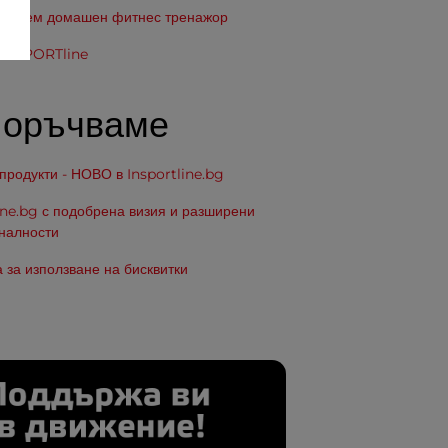
изберем домашен фитнес тренажор
 inSPORTline
поръчваме
родукти - НОВО в Insportline.bg
ine.bg с подобрена визия и разширени
налности
 за използване на бисквитки