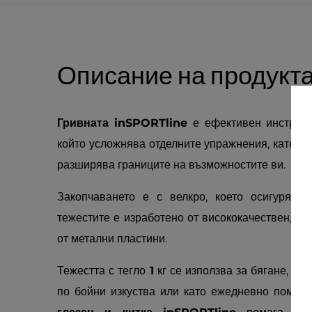
Описание на продукт
Гривната inSPORTline
е ефективен инструме
който усложнява отделните упражнения, като пр
разширява границите на възможностите ви.
Закопчаването е с велкро, което осигурява
тежестите е изработено от висококачествен, пр
от метални пластини.
Тежестта с тегло
1
кг се използва за бягане, тр
по бойни изкуства или като ежедневно помощ