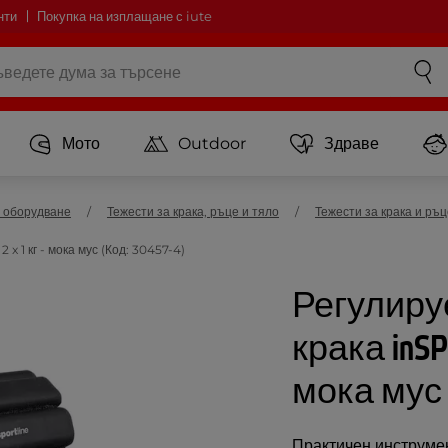
нти
Покупка на изплащане с iute
Мото
Outdoor
Здраве
 оборудване
Тежести за крака, ръце и тяло
Тежести за крака и ръц
x 1 кг - мока мус (Код: 30457-4)
Регулиру
крака inSPO
мока мус
Практичен инструмен