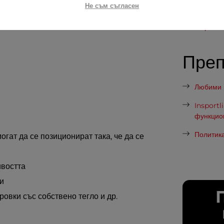
одобряване на динамиката, силата,
Не съм съгласен
Как да 
нителни калории.
Марката
Пре
Любими п
Insportl
функцио
Политика
огат да се позиционират така, че да се
ивостта
и
ровки със собствено тегло и др.