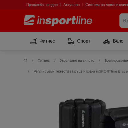
Продажба на едро
Актуално
Система за лоялни клие
Фитнес
Спорт
Вело
Фитнес
Укрепване на тялото
Тренировъчно
Регулируеми тежести за ръце и крака inSPORTline Brace 2 