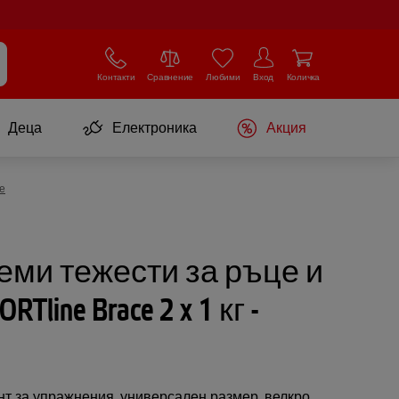
Контакти
Сравнение
Любими
Вход
Количка
Деца
Електроника
Акция
е
еми тежести за ръце и
RTline Brace 2 x 1 кг -
т за упражнения, универсален размер, велкро,