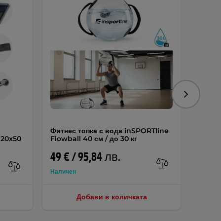
Следваща
Фитнес топка с вода inSPORTline
Униве
120x50
Flowball 40 см / до 30 кг
inSPOR
49 € / 95,84 лв.
65,95
Наличен
Добави в количката