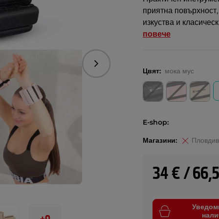
приятна повърхност,
изкуства и класичес
повече
Следваща
Цвят:
мока мус
E-shop:
Магазини:
Пловдив
34 € / 66,
Уведом
нали