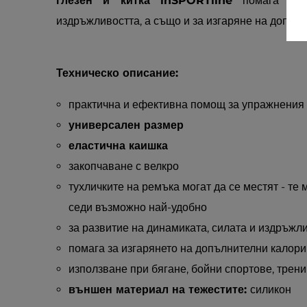
глезен и китка inSPORTline
помага за п
издръжливостта, а също и за изгаряне на допъл
Техническо описание:
практична и ефективна помощ за упражнения
универсален размер
еластична каишка
закопчаване с велкро
тухличките на ремъка могат да се местят - те м
седи възможно най-удобно
за развитие на динамиката, силата и издръжл
помага за изгарянето на допълнителни калори
използване при бягане, бойни спортове, трени
външен материал на тежестите:
силикон