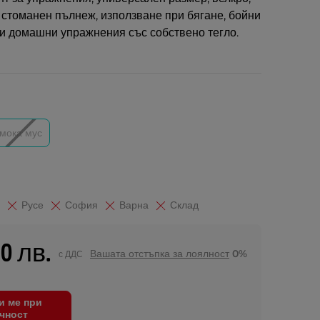
 стоманен пълнеж, използване при бягане, бойни
ки домашни упражнения със собствено тегло.
мока мус
Русе
София
Варна
Склад
50 лв.
Вашата отстъпка за лоялност
0%
с ДДС
и ме при
чност