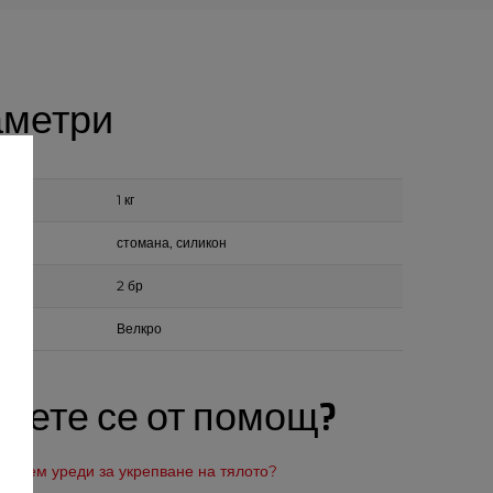
метри
1 кг
стомана, силикон
овка
2 бр
е
Велкро
аете се от помощ?
зберем уреди за укрепване на тялото?