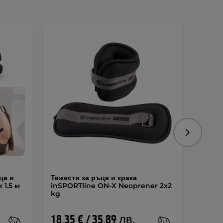
Следваща
це и
Тежести за ръце и крака
Тежест
1.5 кг
inSPORTline ON-X Neoprener 2x2
inSPO
kg
2x1,5 
18,35 € / 35,89 лв.
14,25