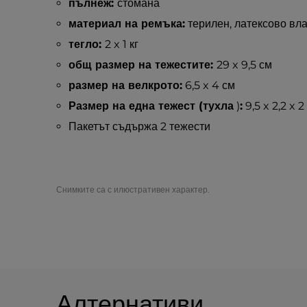
пълнеж:
стомана
материал на ремъка:
терилен, латексово вл
тегло:
2 x 1 кг
общ размер на тежестите:
29 x 9,5 см
размер на велкрото:
6,5 x 4 см
Размер на една тежест (тухла
)
:
9,5 x 2,2 x 2
Пакетът съдържа 2 тежести
Снимките са с илюстративен характер.
Алтернативи