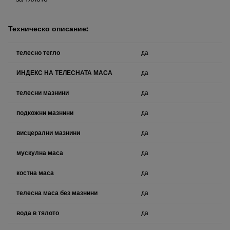
Техническо описание:
телесно тегло
да
ИНДЕКС НА ТЕЛЕСНАТА МАСА
да
телесни мазнини
да
подкожни мазнини
да
висцерални мазнини
да
мускулна маса
да
костна маса
да
телесна маса без мазнини
да
вода в тялото
да