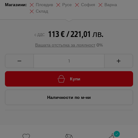
Магазини:
Пловдив
Русе
София
Варна
Склад
113 € / 221,01 лв.
с ДДС
Вашата отстъпка за лоялност
0%
Купи
Наличности по м-ни