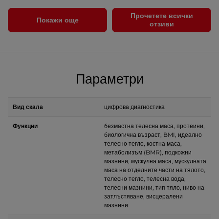
Прочетете всички
Покажи още
отзиви
Параметри
Вид скала
цифрова диагностика
Функции
безмастна телесна маса, протеини,
биологична възраст, BMI, идеално
телесно тегло, костна маса,
метаболизъм (BMR), подкожни
мазнини, мускулна маса, мускулната
маса на отделните части на тялото,
телесно тегло, телесна вода,
телесни мазнини, тип тяло, ниво на
затлъстяване, висцералени
мазнини