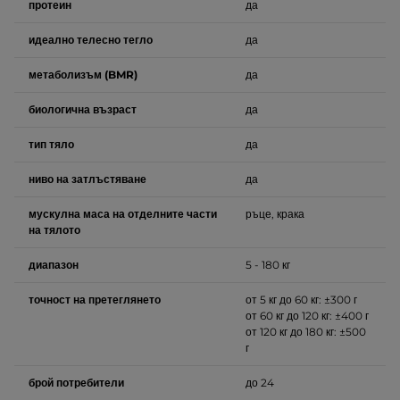
протеин
да
идеално телесно тегло
да
метаболизъм (BMR)
да
биологична възраст
да
тип тяло
да
ниво на затлъстяване
да
мускулна маса на отделните части
ръце, крака
на тялото
диапазон
5 - 180 кг
точност на претеглянето
от 5 кг до 60 кг: ±300 г
от 60 кг до 120 кг: ±400 г
от 120 кг до 180 кг: ±500
г
брой потребители
до 24