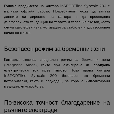
Голямо предимство на кантара inSPORTline Syncale 200 е
пълната офлайн работа. Потребителят може да запази
данните си директно на кантара и да проследява
дългосрочната тенденция на теглото и телесния състав, което
служи като ефективна мотивация за стабилен и здравословен
начин на живот.
Безопасен режим за бременни жени
Кантарът включва специален режим за бременни жени
(Pregnant Mode), който при активиране
не пропуска
електрически ток през тялото
. Това прави кантара
inSPORTline Syncale 200 безопасен за бременни
потребителки, както и подходящ за хора с имплантирани
медицински устройства.
По-висока точност благодарение на
ръчните електроди