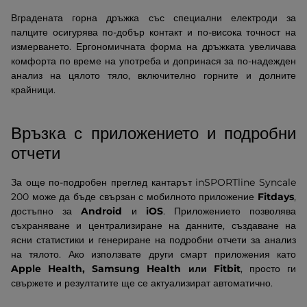
Вградената горна дръжка със специални електроди за
палците осигурява по-добър контакт и по-висока точност на
измерването. Ергономичната форма на дръжката увеличава
комфорта по време на употреба и допринася за по-надежден
анализ на цялото тяло, включително горните и долните
крайници.
Връзка с приложението и подробни
отчети
За още по-подробен преглед кантарът inSPORTline Syncale
200 може да бъде свързан с мобилното приложение
Fitdays
,
достъпно за
Android
и
iOS
. Приложението позволява
съхраняване и централизиране на данните, създаване на
ясни статистики и генериране на подробни отчети за анализ
на тялото. Ако използвате други смарт приложения като
Apple Health, Samsung Health или Fitbit
, просто ги
свържете и резултатите ще се актуализират автоматично.