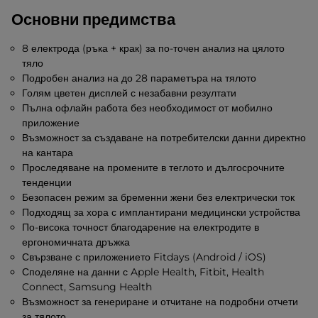
Основни предимства
8 електрода (ръка + крак) за по-точен анализ на цялото
тяло
Подробен анализ на до 28 параметъра на тялото
Голям цветен дисплей с незабавни резултати
Пълна офлайн работа без необходимост от мобилно
приложение
Възможност за създаване на потребителски данни директно
на кантара
Проследяване на промените в теглото и дългосрочните
тенденции
Безопасен режим за бременни жени без електрически ток
Подходящ за хора с имплантирани медицински устройства
По-висока точност благодарение на електродите в
ергономичната дръжка
Свързване с приложението Fitdays (Android / iOS)
Споделяне на данни с Apple Health, Fitbit, Health
Connect, Samsung Health
Възможност за генериране и отчитане на подробни отчети
за тялото