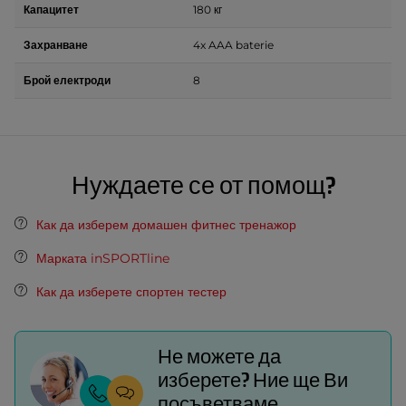
Капацитет
180 кг
Захранване
4x AAA baterie
Брой електроди
8
Нуждаете се от помощ?
Как да изберем домашен фитнес тренажор
Марката inSPORTline
Как да изберете спортен тестер
Не можете да
изберете? Ние ще Ви
посъветваме