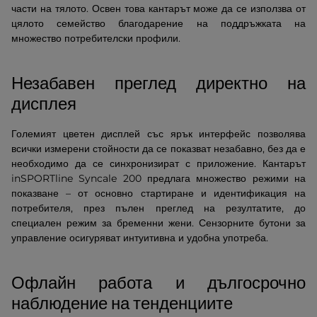
части на тялото. Освен това кантарът може да се използва от
цялото семейство благодарение на поддръжката на
множество потребителски профили.
Незабавен преглед директно на
дисплея
Големият цветен дисплей със ярък интерфейс позволява
всички измерени стойности да се показват незабавно, без да е
необходимо да се синхронизират с приложение. Кантарът
inSPORTline Syncale 200 предлага множество режими на
показване – от основно стартиране и идентификация на
потребителя, през пълен преглед на резултатите, до
специален режим за бременни жени. Сензорните бутони за
управление осигуряват интуитивна и удобна употреба.
Офлайн работа и дългосрочно
наблюдение на тенденциите