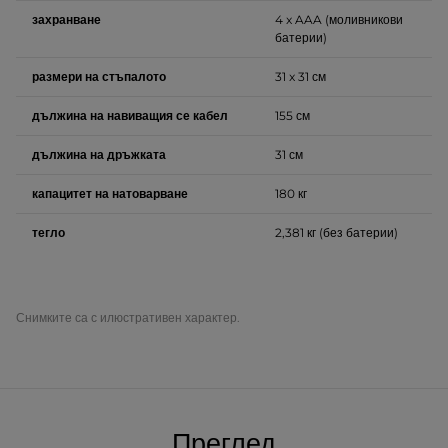
захранване
4 x AAA (моливникови
батерии)
размери на стъпалото
31 x 31 см
дължина на навиващия се кабел
155 см
дължина на дръжката
31 см
капацитет на натоварване
180 кг
тегло
2,381 кг (без батерии)
Снимките са с илюстративен характер.
Преглед