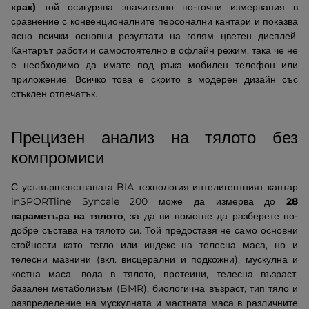
крак)
той осигурява значително по-точни измервания в
сравнение с конвенционалните персонални кантари и показва
ясно всички основни резултати на голям цветен дисплей.
Кантарът работи и самостоятелно в офлайн режим, така че не
е необходимо да имате под ръка мобилен телефон или
приложение. Всичко това е скрито в модерен дизайн със
стъклен отпечатък.
Прецизен анализ на тялото без
компромиси
С усъвършенстваната BIA технология интелигентният кантар
inSPORTline Syncale 200 може да измерва до
28
параметъра на тялото
, за да ви помогне да разберете по-
добре състава на тялото си. Той предоставя не само основни
стойности като тегло или индекс на телесна маса, но и
телесни мазнини (вкл. висцерални и подкожни), мускулна и
костна маса, вода в тялото, протеини, телесна възраст,
базален метаболизъм (BMR), биологична възраст, тип тяло и
разпределение на мускулната и мастната маса в различните