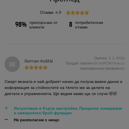
Отзиви: 4.9
препоръчан от
потребителски
98%
8
клиенти
отзиви
Оценен: 3. 2. 2026
Roman Košťál
RK
Продукт закупен от inSPORTline.cz
(автоматично преведено)
Смарт везната е най-добрият начин да получа важни данни и
информация за стойностите на тялото ми за целите на
диетата и упражненията. Ще видим какво ще се случи 🤣🤣
Интуитивна и бърза настройка. Прецизно измерване
и невероятен брой функции
Не разполагам с нищо