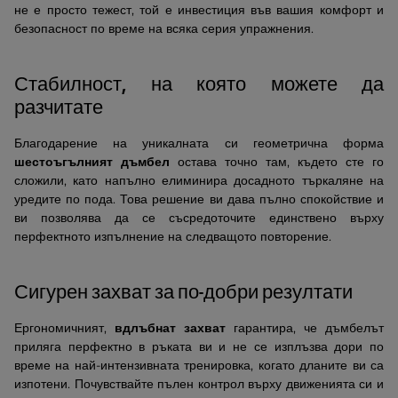
не е просто тежест, той е инвестиция във вашия комфорт и
безопасност по време на всяка серия упражнения.
Стабилност, на която можете да
разчитате
Благодарение на уникалната си геометрична форма
шестоъгълният дъмбел
остава точно там, където сте го
сложили, като напълно елиминира досадното търкаляне на
уредите по пода. Това решение ви дава пълно спокойствие и
ви позволява да се съсредоточите единствено върху
перфектното изпълнение на следващото повторение.
Сигурен захват за по-добри резултати
Ергономичният,
вдлъбнат захват
гарантира, че дъмбелът
приляга перфектно в ръката ви и не се изплъзва дори по
време на най-интензивната тренировка, когато дланите ви са
изпотени. Почувствайте пълен контрол върху движенията си и