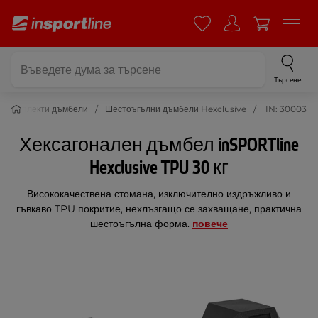
Търсене
Комплекти дъмбели
Шестоъгълни дъмбели Hexclusive
IN: 30003
Хексагонален дъмбел inSPORTline
Hexclusive TPU 30 кг
Висококачествена стомана, изключително издръжливо и
гъвкаво TPU покритие, нехлъзгащо се захващане, практична
шестоъгълна форма.
повече