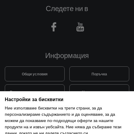
Следете ни в
Facebook
Youtube
Информация
Общи условия
Поръчка
Видове и цена за транспорт
Начини на плащане
Настройки за бисквитки
Ние използваме бисквитки на трети страни, за да
Система за лоялни клиенти
Монтаж и поддръжка
персонализираме съдържанието и да оценяваме, за да
можем да показваме по-подходящи оферти за нашите
продукти на и извън уебсайта. Ние няма да събираме тези
Рекламации и гаранция
данни, докато не ни дадете съгласието си.