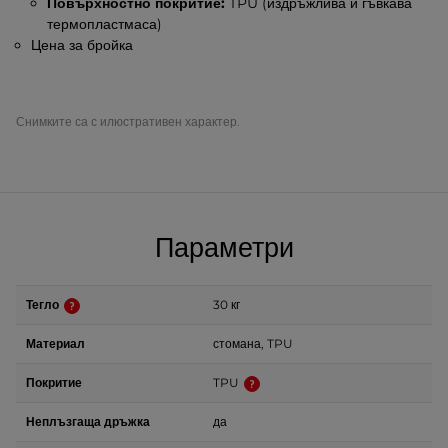
Повърхностно покритие:
TPU (издръжлива и гъвкава
термопластмаса)
Цена за бройка
Снимките са с илюстративен характер.
Параметри
Тегло
30 кг
Материал
стомана, TPU
Покритие
TPU
Неплъзгаща дръжка
да