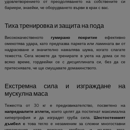
удовлетворението от преодоляването на собствените си
бариери, знаейки, че оборудването върви в крак с вас.
Тиха тренировка и защита на пода
Висококачественото
гумирано покритие
ефективно
омекотява удара, като предпазва паркета или ламината ви от
надраскване и значително намалява шума, когато слагате
тежестта. Сега можете да тренирате в уюта на дома си по
всяко време, гордеейки се с дисциплината си, без да се
притеснявате, че ще смущавате домакинството.
Екстремна сила и изграждане на
мускулна маса
Тежестта от 30 кг е предизвикателство, посветено на
напредналите атлети,
които целят да постигнат максимална
хипертрофия и да изградят груба сила.
Шестостенният
дъмбел с
това тегло е незаменим за сложни многоставни
упражнения като лежанка, гребане и мъртва тяга.