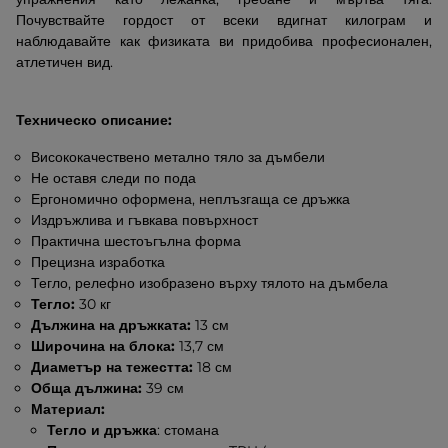
Почувствайте гордост от всеки вдигнат килограм и
наблюдавайте как физиката ви придобива професионален,
атлетичен вид.
Техническо описание:
Висококачествено метално тяло за дъмбели
Не оставя следи по пода
Ергономично оформена, неплъзгаща се дръжка
Издръжлива и гъвкава повърхност
Практична шестоъгълна форма
Прецизна изработка
Тегло, релефно изобразено върху тялото на дъмбела
Тегло:
30 кг
Дължина на дръжката:
13 см
Широчина на блока:
13,7 см
Диаметър на тежестта:
18 см
Обща дължина:
39 см
Материал:
Тегло и дръжка
: стомана