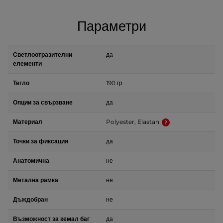
Параметри
Светлоотразителни
да
елементи
Тегло
190 гр
Опции за свързване
да
Материал
Polyester, Elastan
Точки за фиксация
да
Анатомична
не
Метална рамка
не
Дъждобран
не
Възможност за кемал баг
да