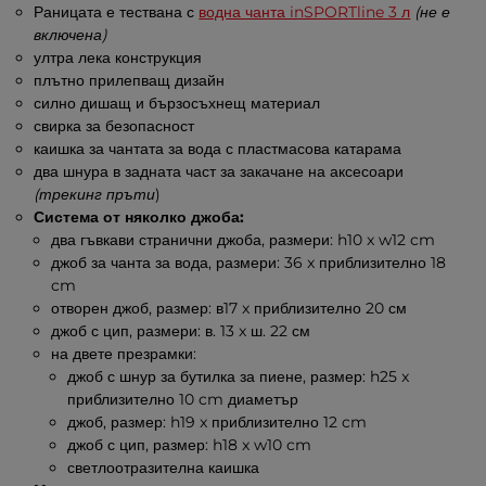
Раницата е тествана с
водна чанта inSPORTline 3 л
(не е
включена)
ултра лека конструкция
плътно прилепващ дизайн
силно дишащ и бързосъхнещ материал
свирка за безопасност
каишка за чантата за вода с пластмасова катарама
два шнура в задната част за закачане на аксесоари
(трекинг пръти
)
Система от няколко джоба:
два гъвкави странични джоба, размери: h10 x w12 cm
джоб за чанта за вода, размери: 36 x приблизително 18
cm
отворен джоб, размер: в17 x приблизително 20 см
джоб с цип, размери: в. 13 x ш. 22 см
на двете презрамки:
джоб с шнур за бутилка за пиене, размер: h25 x
приблизително 10 cm диаметър
джоб, размер: h19 x приблизително 12 cm
джоб с цип, размер: h18 x w10 cm
светлоотразителна каишка