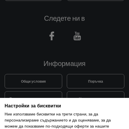
Следете ни в
Facebook
Youtube
Информация
Общи условия
Поръчка
Видове и цена за транспорт
Начини на плащане
Настройки за бисквитки
Ние използваме бисквитки на трети страни, за да
Система за лоялни клиенти
Монтаж и поддръжка
персонализираме съдържанието и да оценяваме, за да
можем да показваме по-подходящи оферти за нашите