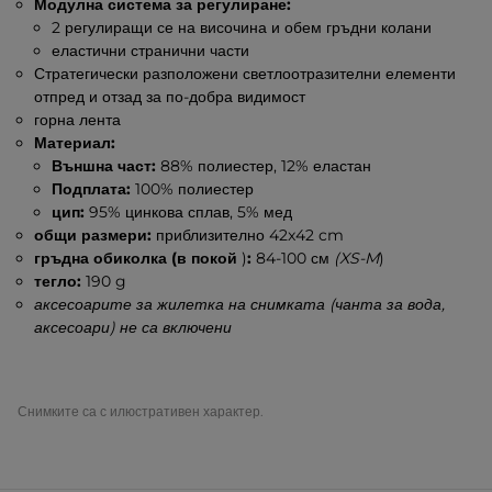
Модулна система за регулиране:
2 регулиращи се на височина и обем гръдни колани
еластични странични части
Стратегически разположени светлоотразителни елементи
отпред и отзад за по-добра видимост
горна лента
Материал:
Външна част:
88% полиестер, 12% еластан
Подплата:
100% полиестер
цип:
95% цинкова сплав, 5% мед
общи размери:
приблизително 42x42 cm
гръдна обиколка (в покой
)
:
84-100 см
(XS-M
)
тегло:
190 g
аксесоарите за жилетка на снимката (чанта за вода,
аксесоари) не са включени
Снимките са с илюстративен характер.