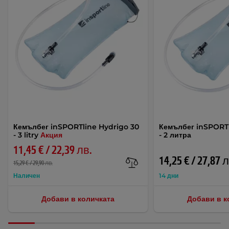
Кемълбег inSPORTline Hydrigo 30
Кемълбег inSPORTl
- 3 litry
Акция
- 2 литра
11,45 € / 22,39 лв.
14,25 € / 27,87 
15,29 € / 29,90 лв.
Наличен
14 дни
Добави в количката
Добави в к