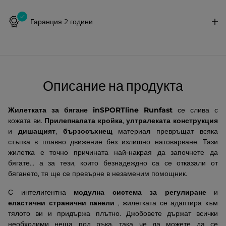
Гаранция 2 години
Описание на продукта
Жилетката за бягане inSPORTline Runfast
се слива с
кожата ви.
Прилепналата кройка
,
ултралеката конструкция
и
дишащият
,
бързосъхнещ
материал превръщат всяка
стъпка в плавно движение без излишно натоварване. Тази
жилетка е точно причината най-накрая да започнете да
бягате... а за тези, които безнадеждно са се отказали от
бягането, тя ще се превърне в незаменим помощник.
С интелигентна
модулна система за регулиране
и
еластични странични панели
, жилетката се адаптира към
тялото ви и придържа плътно. Джобовете държат всички
необходими неща под ръка, така че да можете да се