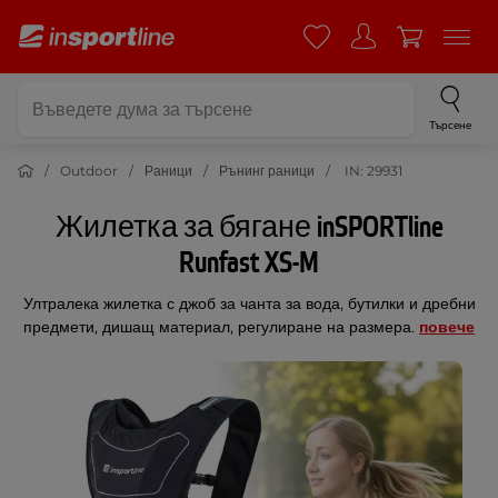
Търсене
Outdoor
Раници
Рънинг раници
IN: 29931
Жилетка за бягане inSPORTline
Runfast XS-M
Ултралека жилетка с джоб за чанта за вода, бутилки и дребни
предмети, дишащ материал, регулиране на размера.
повече