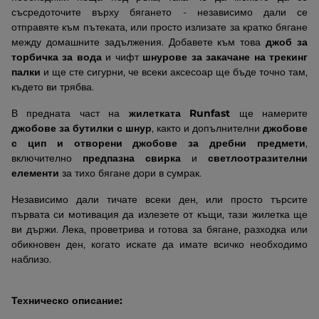
съсредоточите върху бягането - независимо дали се
отправяте към пътеката, или просто излизате за кратко бягане
между домашните задължения. Добавете към това
джоб за
торбичка за вода
и чифт
шнурове за закачане на трекинг
палки
и ще сте сигурни, че всеки аксесоар ще бъде точно там,
където ви трябва.
В предната част на
жилетката Runfast
ще намерите
джобове за бутилки с шнур
, както и допълнителни
джобове
с цип и отворени джобове за дребни предмети
,
включително
предпазна свирка
и
светлоотразителни
елементи
за тихо бягане дори в сумрак.
Независимо дали тичате всеки ден, или просто търсите
първата си мотивация да излезете от къщи, тази жилетка ще
ви държи. Лека, проветрива и готова за бягане, разходка или
обикновен ден, когато искате да имате всичко необходимо
наблизо.
Техническо описание: